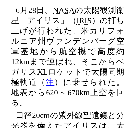
6月28日、
NASA
の太陽観測衛
星「アイリス」（
IRIS
）の打ち
上げが行われた。米カリフォ
ルニア州ヴァンデンバーグ空
軍基地から航空機で高度約
12kmまで運ばれ、そこからペ
ガサスXLロケットで太陽同期
極軌道（
注
）に乗せられた。
地表から620～670km上空を回
る。
口径20cmの紫外線望遠鏡と分
光器を備えたアイリスは、太