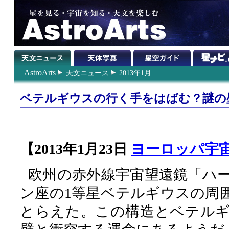
AstroArts
天文ニュース
2013年1月
ベテルギウスの行く手をはばむ？謎の
【2013年1月23日
ヨーロッパ宇
欧州の赤外線宇宙望遠鏡「ハ
ン座の1等星ベテルギウスの周
とらえた。この構造とベテル