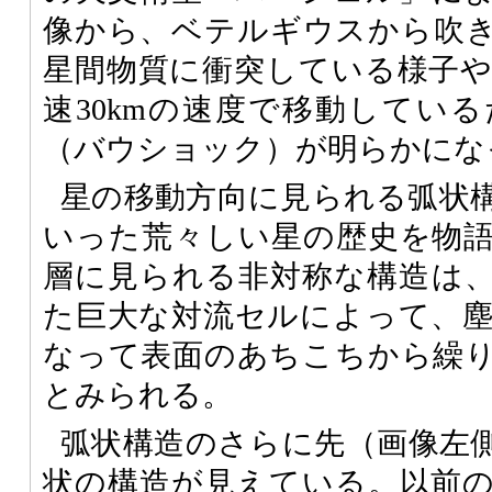
像から、ベテルギウスから吹
星間物質に衝突している様子
速30kmの速度で移動してい
（バウショック）が明らかにな
星の移動方向に見られる弧状
いった荒々しい星の歴史を物
層に見られる非対称な構造は
た巨大な対流セルによって、
なって表面のあちこちから繰
とみられる。
弧状構造のさらに先（画像左
状の構造が見えている。以前