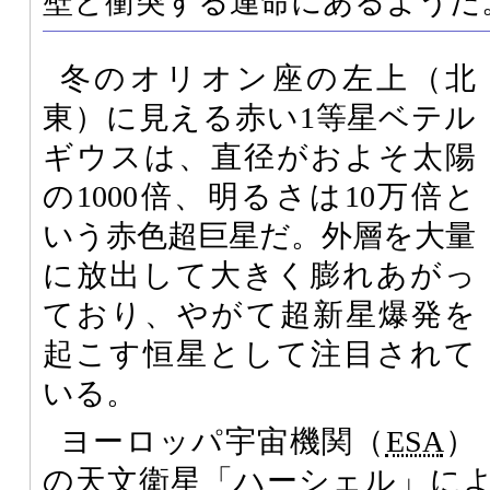
壁と衝突する運命にあるようだ
冬のオリオン座の左上（北
東）に見える赤い1等星ベテル
ギウスは、直径がおよそ太陽
の1000倍、明るさは10万倍と
いう赤色超巨星だ。外層を大量
に放出して大きく膨れあがっ
ており、やがて超新星爆発を
起こす恒星として注目されて
いる。
ヨーロッパ宇宙機関（
ESA
）
の天文衛星「ハーシェル」に