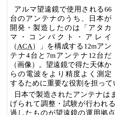
アルマ望遠鏡で使用される66
台のアンテナのうち、日本が
開発・製造したのは「アタカ
マ・コンパクト・アレイ
（
ACA
）」を構成する12mアン
テナ4台と7mアンテナ12台だ
（画像）。望遠鏡で得た天体か
らの電波をより精度よく測定
するために重要な役割を担って
日本で製造されたアンテナは
げられて調整・試験が行われ
過したものが望遠鏡の運用拠