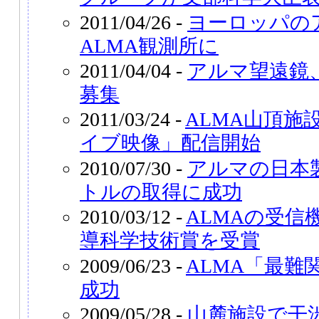
2011/04/26 -
ヨーロッパの
ALMA観測所に
2011/04/04 -
アルマ望遠鏡
募集
2011/03/24 -
ALMA山頂施
イブ映像」配信開始
2010/07/30 -
アルマの日本
トルの取得に成功
2010/03/12 -
ALMAの受信
導科学技術賞を受賞
2009/06/23 -
ALMA「最難
成功
2009/05/28 -
山麓施設で干