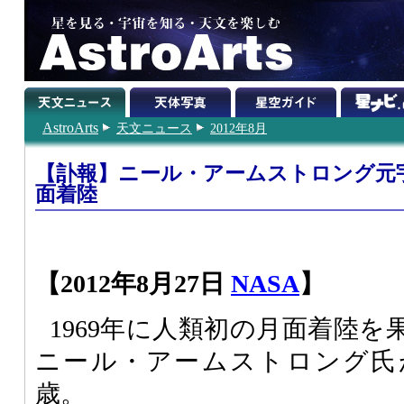
AstroArts
天文ニュース
2012年8月
【訃報】ニール・アームストロング元
面着陸
【2012年8月27日
NASA
】
1969年に人類初の月面着陸
ニール・アームストロング氏
歳。