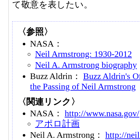
て敬意を表したい。
〈参照〉
NASA：
Neil Armstrong: 1930-2012
Neil A. Armstrong biography
Buzz Aldrin：
Buzz Aldrin's Of
the Passing of Neil Armstrong
〈関連リンク〉
NASA：
http://www.nasa.gov/
アポロ計画
Neil A. Armstrong：
http://ne