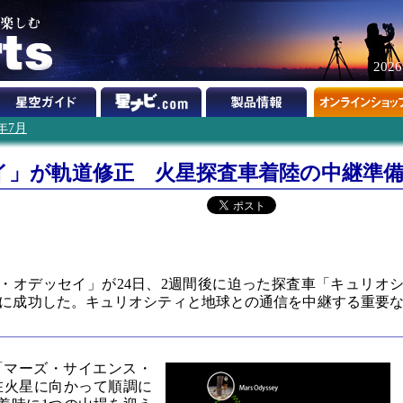
202
2年7月
イ」が軌道修正 火星探査車着陸の中継準
ズ・オデッセイ」が24日、2週間後に迫った探査車「キュリオ
に成功した。キュリオシティと地球との通信を中継する重要
「マーズ・サイエンス・
在火星に向かって順調に