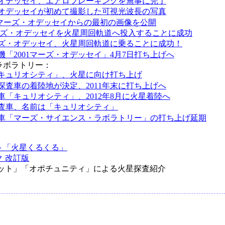
オデッセイ、エアロブレーキングを無事に完了
オデッセイが初めて撮影した可視光波長の写真
、マーズ・オデッセイからの最初の画像を公開
 マーズ・オデッセイを火星周回軌道へ投入することに成功
マーズ・オデッセイ、火星周回軌道に乗ることに成功！
機「2001マーズ・オデッセイ」4月7日打ち上げへ
ラボラトリー：
キュリオシティ」、火星に向け打ち上げ
探査車の着陸地が決定、2011年末に打ち上げへ
車「キュリオシティ」、2012年8月に火星着陸へ
査車、名前は「キュリオシティ」
車「マーズ・サイエンス・ラボラトリー」の打ち上げ延期
ト「火星くるくる」
 改訂版
ット」「オポチュニティ」による火星探査紹介