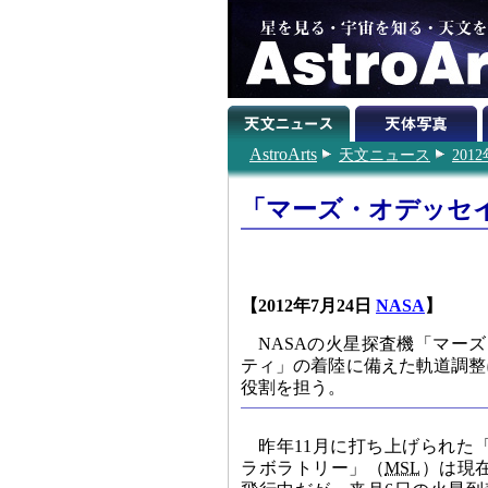
AstroArts
天文ニュース
201
「マーズ・オデッセ
【2012年7月24日
NASA
】
NASAの火星探査機「マー
ティ」の着陸に備えた軌道調整
役割を担う。
昨年11月に打ち上げられた
ラボラトリー」（
MSL
）は現