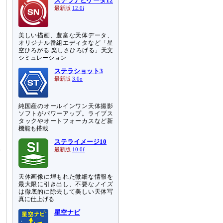
ステラナビゲータ12
最新版
12.0i
美しい描画、豊富な天体データ、
オリジナル番組エディタなど「星
空ひろがる 楽しさひろげる」天文
シミュレーション
ステラショット3
最新版
3.0o
純国産のオールインワン天体撮影
ソフトがパワーアップ。ライブス
タックやオートフォーカスなど新
機能も搭載
ステライメージ10
最新版
10.0f
信
」
ナ
天体画像に埋もれた微細な情報を
受
最大限に引き出し、不要なノイズ
い
は徹底的に除去して美しい天体写
真に仕上げる
星空ナビ
日