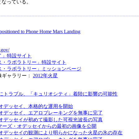
となっている。
epositioned to Phone Home Mars Landing
.gov/
イ」特設サイト
ス・ラボラトリー」特設サイト
ス・ラボラトリー」ミッションページ
像ギャラリー：
2012年火星
にトラブル、「キュリオシティ」着陸に影響の可能性
オデッセイ、本格的な運用を開始
オデッセイ、エアロブレーキングを無事に完了
オデッセイが初めて撮影した可視光波長の写真
、マーズ・オデッセイからの最初の画像を公開
オデッセイの観測により明らかになった火星の氷の存在