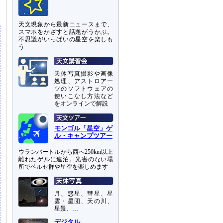
天文現象から最新ニュースまで、
スマホをかざすと話題がうかぶ。
不思議がいっぱいの星空を楽しも
う
天体写真撮影や画像
処理、アストロアー
ツのソフトウェアの
使いこなし方法など
をオンラインで解説
モンゴル「星空」ゲ
ル・キャンプツアー
ウランバートルから西へ250km以上
離れたゲルに連泊。光害のない場
所でペルセ群や星空を楽しめます
月、惑星、彗星、星
雲・星団、天の川、
星景、…
デジタル