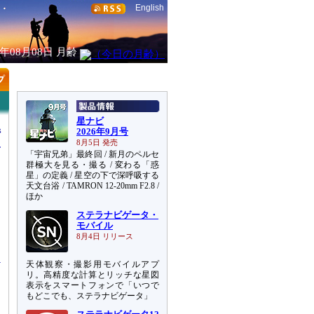
English
6年08月08日
月齢
星ナビ
備
2026年9月号
8月5日 発売
「宇宙兄弟」最終回 / 新月のペルセ
群極大を見る・撮る / 変わる「惑
星」の定義 / 星空の下で深呼吸する
天文台浴 / TAMRON 12-20mm F2.8 /
ほか
ステラナビゲータ・
シ
モバイル
な
8月4日 リリース
天体観察・撮影用モバイルアプ
リ。高精度な計算とリッチな星図
表示をスマートフォンで「いつで
もどこでも、ステラナビゲータ」