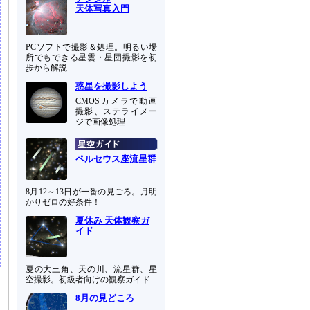
天体写真入門
PCソフトで撮影＆処理。明るい場
所でもできる星雲・星団撮影を初
歩から解説
惑星を撮影しよう
CMOSカメラで動画
撮影、ステライメー
ジで画像処理
ペルセウス座流星群
8月12～13日が一番の見ごろ。月明
かりゼロの好条件！
夏休み 天体観察ガ
イド
夏の大三角、天の川、流星群、星
空撮影。初級者向けの観察ガイド
8月の見どころ