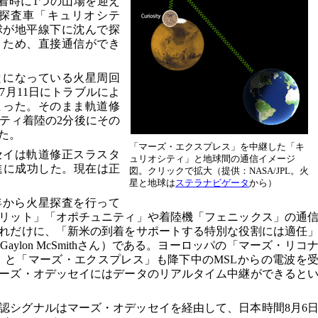
着時に1つの山場を迎え
探査車「キュリオシテ
球が地平線下に沈んで探
うため、直接通信ができ
とになっている火星周回
7月11日にトラブルによ
まった。そのまま軌道修
ティ着陸の2分後にその
た。
「マーズ・エクスプレス」を中継した「キ
セイは軌道修正スラスタ
ュリオシティ」と地球間の通信イメージ
進に成功した。現在は正
図。クリックで拡大（提供：NASA/JPL。火
星と地球は
ステラナビゲータ
から）
1年から火星探査を行って
リット」「オポチュニティ」や着陸機「フェニックス」の通
れだけに、「新米の到着をサポートする特別な役割には適任
ylon McSmithさん）である。ヨーロッパの「マーズ・リコ
）と「マーズ・エクスプレス」も降下中のMSLからの電波を
ーズ・オデッセイにはデータのリアルタイム中継ができると
認シグナルはマーズ・オデッセイを経由して、日本時間8月6