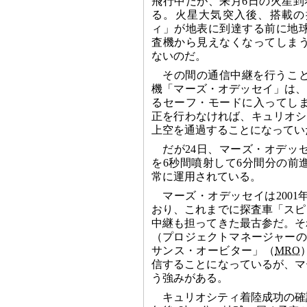
飛行中だが、来月6日の火星到
る。火星大気突入後、搭載の
ィ」が地表に到達する前に地
査機から見えなくなってしま
ないのだ。
その間の通信中継を行うこ
機「マーズ・オデッセイ」は、
るセーフ・モードに入ってし
正を行わなければ、キュリオシ
上空を通過することになってい
だが24日、マーズ・オデッ
を6秒間噴射して6分間分の前
常に運用されている。
マーズ・オデッセイは200
おり、これまでに探査車「スピ
中継も担ってきた最古参だ。そ
（プロジェクトマネージャーのGa
サンス・オービター」（
MRO
信することになっているが、マ
う強みがある。
キュリオシティ着陸成功の確