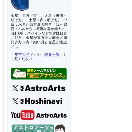
金星（夕方～宵）、火星（未明～
明け方）、土星（宵～明け方）／2
日：水星が西方最大離角／12～13
日：ペルセウス座流星群が極大／1
3日未明：スペインなどで皆既日食
／15日：金星が東方最大離角／16
日夕方～宵：細い月と金星が接近
／…
「
星空ガイド
」や「
特集一覧
」も
ご覧ください