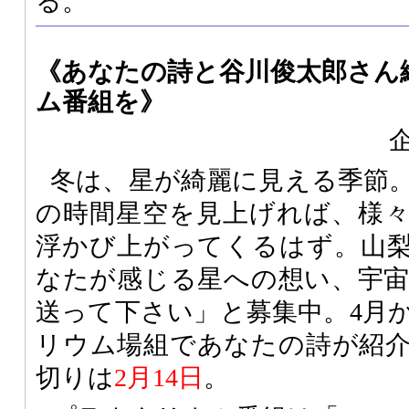
る。
《あなたの詩と谷川俊太郎さん
ム番組を》
冬は、星が綺麗に見える季節
の時間星空を見上げれば、様
浮かび上がってくるはず。山
なたが感じる星への想い、宇
送って下さい」と募集中。4月
リウム場組であなたの詩が紹
切りは
2月14日
。