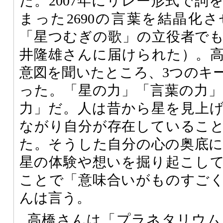
だ。2007年にリレー形式で詞
まった2690の言葉を結晶化
「星つむぎの歌」の立役者で
井隆雄さんに届けられた）。
意図を聞いたところ、3つのキ
った。「星の力」「言葉の力
力」だ。人は昔から星を見上
ながり自分が存在しているこ
た。そうした自分の心の奥底
星の体験や想いを掘り起こし
ことで「意味合いがものすご
んは言う。
高橋さんは「プラネタリウム