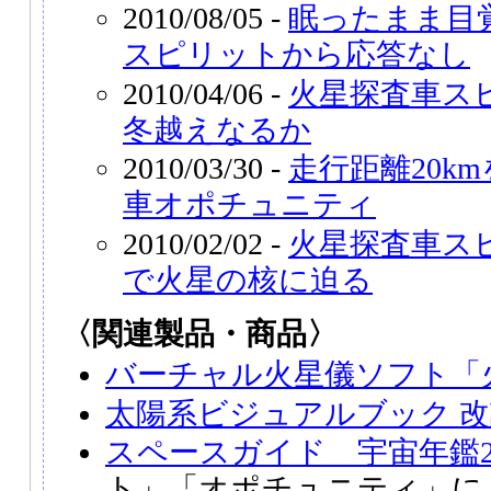
2010/08/05 -
眠ったまま目
スピリットから応答なし
2010/04/06 -
火星探査車ス
冬越えなるか
2010/03/30 -
走行距離20k
車オポチュニティ
2010/02/02 -
火星探査車ス
で火星の核に迫る
〈関連製品・商品〉
バーチャル火星儀ソフト「
太陽系ビジュアルブック 
スペースガイド 宇宙年鑑20
ト」「オポチュニティ」に