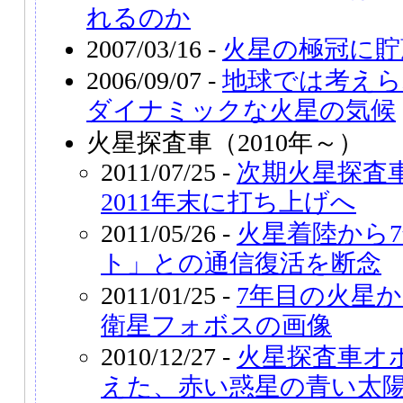
れるのか
2007/03/16 -
火星の極冠に貯
2006/09/07 -
地球では考えら
ダイナミックな火星の気候
火星探査車（2010年～）
2011/07/25 -
次期火星探査
2011年末に打ち上げへ
2011/05/26 -
火星着陸から
ト」との通信復活を断念
2011/01/25 -
7年目の火星
衛星フォボスの画像
2010/12/27 -
火星探査車オ
えた、赤い惑星の青い太