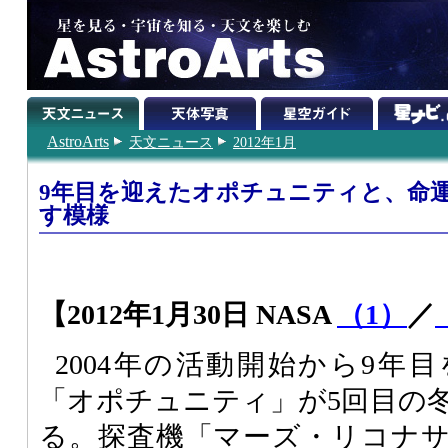
AstroArts
天文ニュース
2012年1月
9年目を迎えたオポチュニティと、命
す模様
【2012年1月30日 NASA
（1）
／
2004年の活動開始から9年
「オポチュニティ」が5回目の
る。探査機「マーズ・リコナ