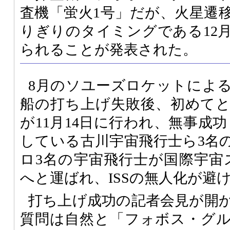
査機「蛍火1号」だが、火星遷
りぎりのタイミングである12
られることが発表された。
8月のソユーズロケットによ
船の打ち上げ失敗後、初めて
が11月14日に行われ、無事成功
している古川宇宙飛行士ら3名
ロ3名の宇宙飛行士が国際宇宙
へと運ばれ、ISSの無人化が避
打ち上げ成功の記者会見が開
質問は自然と「フォボス・グ