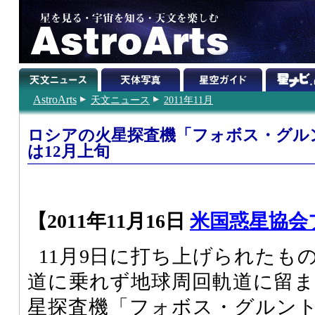
AstroArts
天文ニュース
2011年11月
ロシアの火星探査機「フォボス・グル
は12月上旬
【2011年11月16日
米国惑星協会
11月9日に打ち上げられたも
道に乗れず地球周回軌道に留
星探査機「フォボス・グルン