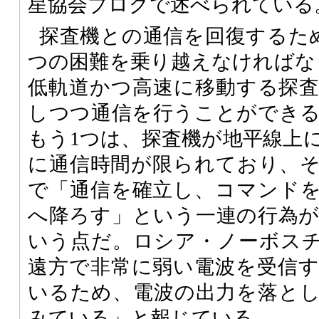
星協会ブログで述べられている
探査機との通信を回復するた
つの困難を乗り越えなければな
低軌道かつ高速に移動する探
しつつ通信を行うことができ
もう1つは、探査機が地平線上
に通信時間が限られており、
で「通信を確立し、コマンド
へ降ろす」という一連の行為
いう点だ。ロシア・ノーボス
遠方で非常に弱い電波を受信
いるため、電波の出力を落と
みている」と報じている。