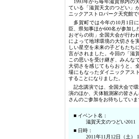
1993年から毎年滋賀県内
ている「滋賀天文のつどい」
ニックアストロパーク天究館で
多賀町では今年の10月1日
臣、県知事ほか600名が参加し
おぞらの街」全国大会が行わ
によって地球環境の大切さを
しい星空を未来の子どもたち
言がされました。今回の「滋
この思いを受け継ぎ、みんな
大切さを感じてもらおうと、
場にもなったダイニックアス
することになりました。
記念講演では、全国大会で環
演のほか、天体観測家の皆さん
さんのご参加をお待ちしていま
■ イベント名：
滋賀天文のつどい2011
■ 日時：
2011年11月12日（土） 13