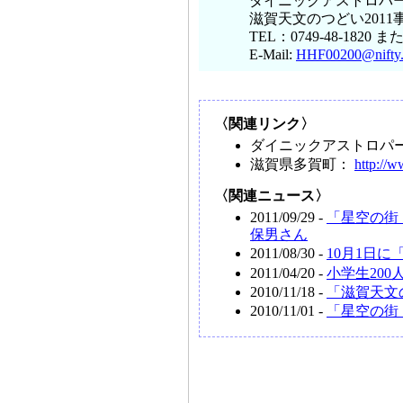
ダイニックアストロパ
滋賀天文のつどい201
TEL：0749-48-1820 また
E-Mail:
HHF00200@nifty.
〈関連リンク〉
ダイニックアストロパ
滋賀県多賀町：
http://w
〈関連ニュース〉
2011/09/29 -
「星空の街
保男さん
2011/08/30 -
10月1日に
2011/04/20 -
小学生20
2010/11/18 -
「滋賀天文
2010/11/01 -
「星空の街・