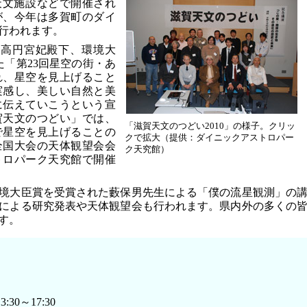
の天文施設などで開催され
が、今年は多賀町のダイ
行われます。
に高円宮妃殿下、環境大
た「第23回星空の街・あ
れ、星空を見上げること
実感し、美しい自然と美
に伝えていこうという宣
賀天文のつどい」では、
「滋賀天文のつどい2010」の様子。クリッ
で星空を見上げることの
クで拡大（提供：ダイニックアストロパー
全国大会の天体観望会会
ク天究館）
トロパーク天究館で開催
境大臣賞を受賞された藪保男先生による「僕の流星観測」の
による研究発表や天体観望会も行われます。県内外の多くの
す。
:30～17:30