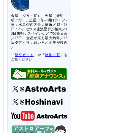
金星（夕方～宵）、火星（未明～
明け方）、土星（宵～明け方）／2
日：水星が西方最大離角／12～13
日：ペルセウス座流星群が極大／1
3日未明：スペインなどで皆既日食
／15日：金星が東方最大離角／16
日夕方～宵：細い月と金星が接近
／…
「
星空ガイド
」や「
特集一覧
」も
ご覧ください