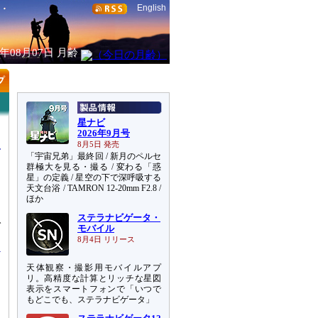
English
6年08月07日
月齢
星ナビ
2026年9月号
8月5日 発売
「宇宙兄弟」最終回 / 新月のペルセ
群極大を見る・撮る / 変わる「惑
星」の定義 / 星空の下で深呼吸する
天文台浴 / TAMRON 12-20mm F2.8 /
ほか
ステラナビゲータ・
で
モバイル
8月4日 リリース
天体観察・撮影用モバイルアプ
リ。高精度な計算とリッチな星図
表示をスマートフォンで「いつで
もどこでも、ステラナビゲータ」
ん