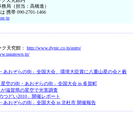
ーク天究館内
1事務局（担当：高橋進）
は 携帯 090-2701-1466
ne.jp
ーク天究館：
http://www.dynic.co.jp/astro/
ww.tagatown.jp/
・あおぞらの街」全国大会、環境大臣賞に八重山星の会と藪
「星空の街・あおぞらの街」全国大会 in 多賀町
0人が滋賀県の星空で光害調査
のつどい2010」開催レポート
あおぞらの街」全国大会 in 北杜市 開催報告