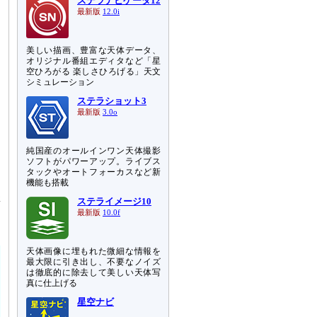
ステラナビゲータ12
最新版
12.0i
美しい描画、豊富な天体データ、
オリジナル番組エディタなど「星
空ひろがる 楽しさひろげる」天文
シミュレーション
ステラショット3
最新版
3.0o
純国産のオールインワン天体撮影
ソフトがパワーアップ。ライブス
タックやオートフォーカスなど新
機能も搭載
講
ステライメージ10
皆
最新版
10.0f
天体画像に埋もれた微細な情報を
最大限に引き出し、不要なノイズ
は徹底的に除去して美しい天体写
真に仕上げる
星空ナビ