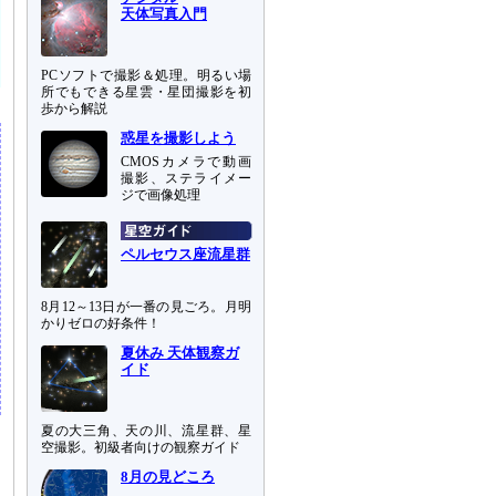
天体写真入門
PCソフトで撮影＆処理。明るい場
所でもできる星雲・星団撮影を初
歩から解説
惑星を撮影しよう
CMOSカメラで動画
撮影、ステライメー
ジで画像処理
ペルセウス座流星群
8月12～13日が一番の見ごろ。月明
かりゼロの好条件！
夏休み 天体観察ガ
イド
夏の大三角、天の川、流星群、星
空撮影。初級者向けの観察ガイド
8月の見どころ