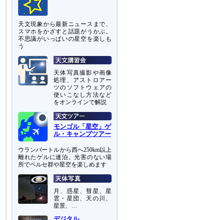
天文現象から最新ニュースまで、
スマホをかざすと話題がうかぶ。
不思議がいっぱいの星空を楽しも
う
天体写真撮影や画像
処理、アストロアー
ツのソフトウェアの
使いこなし方法など
をオンラインで解説
モンゴル「星空」ゲ
ル・キャンプツアー
ウランバートルから西へ250km以上
離れたゲルに連泊。光害のない場
所でペルセ群や星空を楽しめます
月、惑星、彗星、星
雲・星団、天の川、
星景、…
デジタル