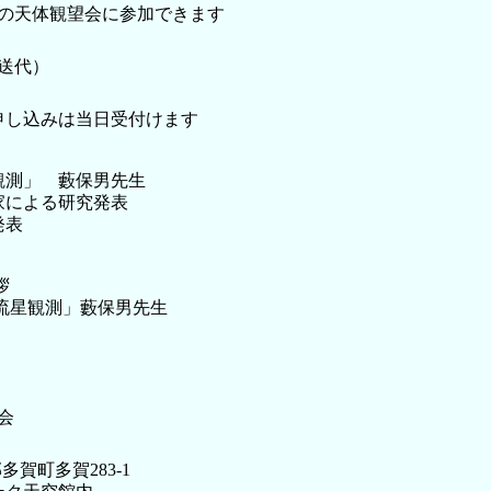
:30の天体観望会に参加できます
発送代）
申し込みは当日受付けます
観測」 藪保男先生
家による研究発表
発表
拶
の流星観測」藪保男先生
望会
郡多賀町多賀283-1