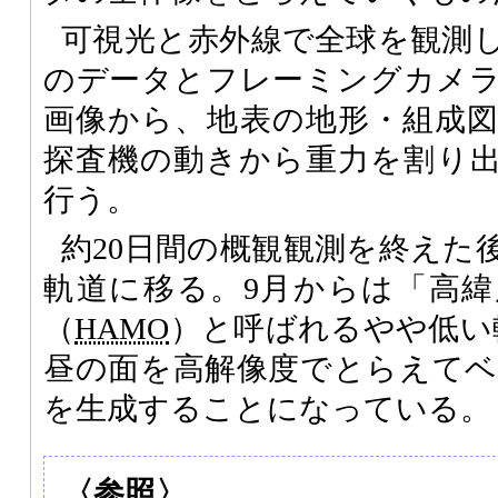
可視光と赤外線で全球を観測
のデータとフレーミングカメ
画像から、地表の地形・組成
探査機の動きから重力を割り
行う。
約20日間の概観観測を終えた
軌道に移る。9月からは「高
（
HAMO
）と呼ばれるやや低い
昼の面を高解像度でとらえてベ
を生成することになっている。
〈参照〉