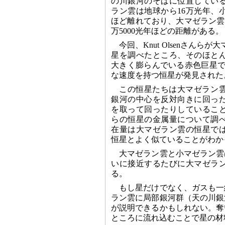
の川銀河のそばに位置してい
ラン雲は地球から16万光年、
ほど離れており、大マゼラン雲
万5000光年ほどの距離がある。
今回、Knut Olsenさんら
星を調べたところ、そのほと
大きく膨らんでいる赤色巨星で
な速度を持つ恒星が発見された
この恒星たちは大マゼラン
銀河の中心を反対向きに回った
を取って回ったりしているこ
らの恒星の金属量について調
在量は大マゼラン雲の恒星で
恒星とよく似ていることがわか
大マゼラン雲と小マゼラン雲
いに接近するたびに大マゼラ
る。
もし星だけでなく、ガスも一
ラン雲に局部銀河群（天の川銀
が説明できるかもしれない。奪
ところに流れ込むことで星の材