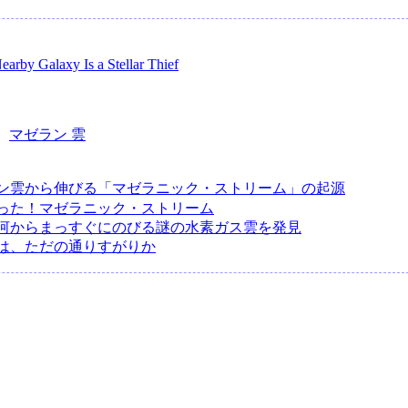
earby Galaxy Is a Stellar Thief
：
マゼラン 雲
ン雲から伸びる「マゼラニック・ストリーム」の起源
った！マゼラニック・ストリーム
河からまっすぐにのびる謎の水素ガス雲を発見
は、ただの通りすがりか