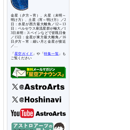
金星（夕方～宵）、火星（未明～
明け方）、土星（宵～明け方）／2
日：水星が西方最大離角／12～13
日：ペルセウス座流星群が極大／1
3日未明：スペインなどで皆既日食
／15日：金星が東方最大離角／16
日夕方～宵：細い月と金星が接近
／…
「
星空ガイド
」や「
特集一覧
」も
ご覧ください