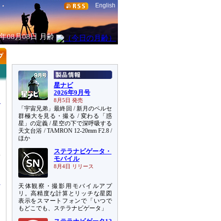
English
6年08月08日
月齢
星ナビ
2026年9月号
8月5日 発売
「宇宙兄弟」最終回 / 新月のペルセ
群極大を見る・撮る / 変わる「惑
星」の定義 / 星空の下で深呼吸する
天文台浴 / TAMRON 12-20mm F2.8 /
ほか
ステラナビゲータ・
や
モバイル
、
8月4日 リリース
天体観察・撮影用モバイルアプ
リ。高精度な計算とリッチな星図
表示をスマートフォンで「いつで
もどこでも、ステラナビゲータ」