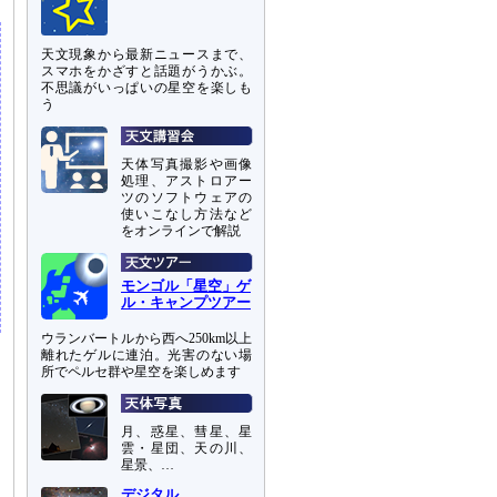
天文現象から最新ニュースまで、
スマホをかざすと話題がうかぶ。
不思議がいっぱいの星空を楽しも
う
天体写真撮影や画像
処理、アストロアー
ツのソフトウェアの
使いこなし方法など
をオンラインで解説
モンゴル「星空」ゲ
ル・キャンプツアー
ウランバートルから西へ250km以上
離れたゲルに連泊。光害のない場
所でペルセ群や星空を楽しめます
月、惑星、彗星、星
雲・星団、天の川、
星景、…
デジタル