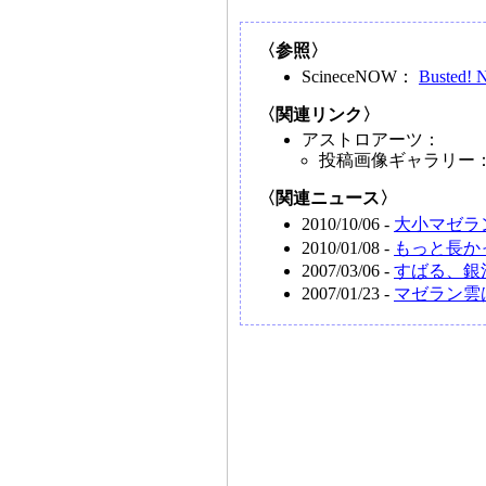
〈参照〉
ScineceNOW：
Busted! N
〈関連リンク〉
アストロアーツ：
投稿画像ギャラリー
〈関連ニュース〉
2010/10/06 -
大小マゼラ
2010/01/08 -
もっと長か
2007/03/06 -
すばる、銀
2007/01/23 -
マゼラン雲