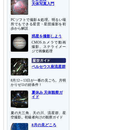
天体写真入門
PCソフトで撮影＆処理。明るい場
所でもできる星雲・星団撮影を初
歩から解説
惑星を撮影しよう
CMOSカメラで動画
撮影、ステライメー
ジで画像処理
ペルセウス座流星群
8月12～13日が一番の見ごろ。月明
かりゼロの好条件！
夏休み 天体観察ガ
イド
夏の大三角、天の川、流星群、星
空撮影。初級者向けの観察ガイド
8月の見どころ