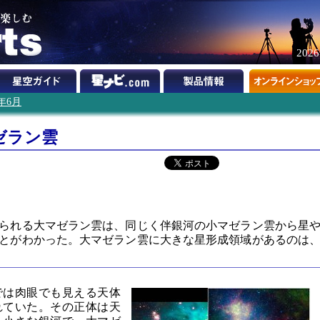
202
1年6月
ゼラン雲
】
られる大マゼラン雲は、同じく伴銀河の小マゼラン雲から星
とがわかった。大マゼラン雲に大きな星形成領域があるのは
では肉眼でも見える天体
れていた。その正体は天