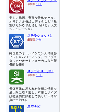
ステラナビゲータ12
最新版
12.0i
美しい描画、豊富な天体データ、
オリジナル番組エディタなど「星
空ひろがる 楽しさひろげる」天文
シミュレーション
ステラショット3
最新版
3.0o
純国産のオールインワン天体撮影
ソフトがパワーアップ。ライブス
タックやオートフォーカスなど新
機能も搭載
ステライメージ10
最新版
10.0f
互
あ
天体画像に埋もれた微細な情報を
最大限に引き出し、不要なノイズ
ゼ
は徹底的に除去して美しい天体写
と
真に仕上げる
の
星空ナビ