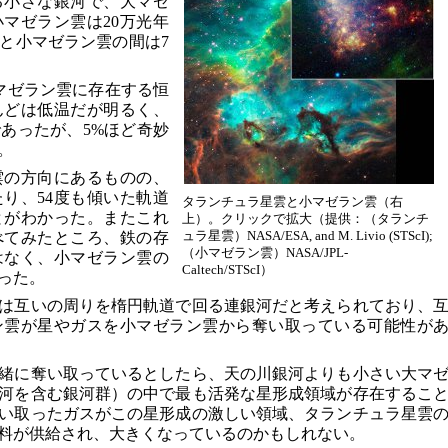
る小さな銀河で、大マゼ
小マゼラン雲は20万光年
と小マゼラン雲の間は7
が大マゼラン雲に存在する恒
んどは低温だが明るく、
あったが、5%ほど奇妙
。
雲の方向にあるものの、
り、54度も傾いた軌道
タランチュラ星雲と小マゼラン雲（右
とがわかった。またこれ
上）。クリックで拡大（提供：（タランチ
ュラ星雲）NASA/ESA, and M. Livio (STScI);
べてみたところ、鉄の存
（小マゼラン雲）NASA/JPL-
はなく、小マゼラン雲の
Caltech/STScI）
った。
は互いの周りを楕円軌道で回る連銀河だと考えられており、
ン雲が星やガスを小マゼラン雲から奪い取っている可能性が
緒に奪い取っているとしたら、天の川銀河よりも小さい大マ
河を含む銀河群）の中で最も活発な星形成領域が存在するこ
い取ったガスがこの星形成の激しい領域、タランチュラ星雲
料が供給され、大きくなっているのかもしれない。