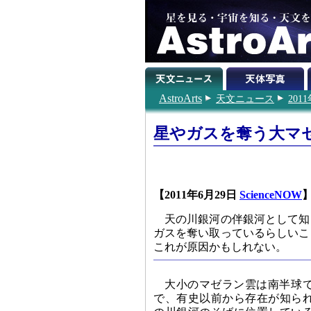
AstroArts
天文ニュース
201
星やガスを奪う大マ
【2011年6月29日
ScienceNOW
天の川銀河の伴銀河として知
ガスを奪い取っているらしいこ
これが原因かもしれない。
大小のマゼラン雲は南半球
で、有史以前から存在が知ら