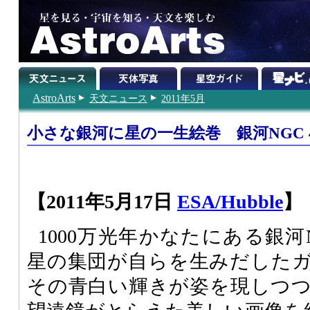
AstroArts
天文ニュース
2011年5月
小さな銀河に星の一生絵巻 銀河NGC 4
【2011年5月17日
ESA/Hubble
】
1000万光年かなたにある銀河N
星の集団が自らを生みだした
その青白い輝きが姿を現しつ