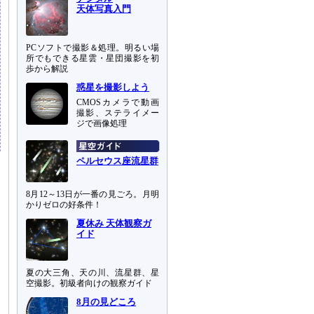
天体写真入門
PCソフトで撮影＆処理。明るい場
所でもできる星雲・星団撮影を初
歩から解説
惑星を撮影しよう
CMOSカメラで動画
撮影、ステライメー
ジで画像処理
ペルセウス座流星群
8月12～13日が一番の見ごろ。月明
かりゼロの好条件！
夏休み 天体観察ガ
イド
夏の大三角、天の川、流星群、星
空撮影。初級者向けの観察ガイド
8月の見どころ