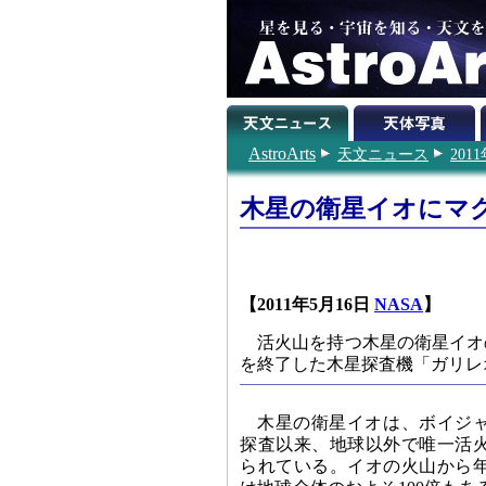
AstroArts
天文ニュース
201
木星の衛星イオにマ
【2011年5月16日
NASA
】
活火山を持つ木星の衛星イオ
を終了した木星探査機「ガリレ
木星の衛星イオは、ボイジャ
探査以来、地球以外で唯一活
られている。イオの火山から