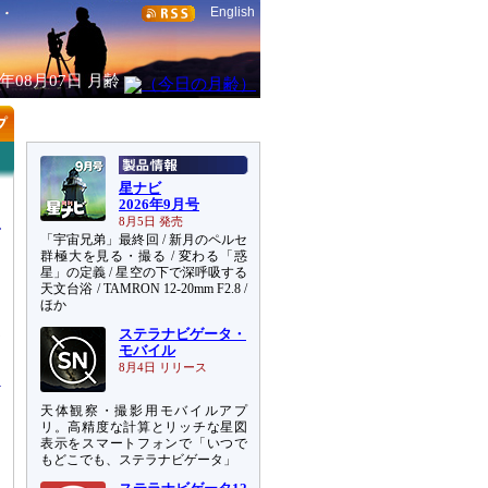
English
6年08月07日
月齢
星ナビ
2026年9月号
8月5日 発売
「宇宙兄弟」最終回 / 新月のペルセ
群極大を見る・撮る / 変わる「惑
星」の定義 / 星空の下で深呼吸する
天文台浴 / TAMRON 12-20mm F2.8 /
ほか
ステラナビゲータ・
測
モバイル
8月4日 リリース
天体観察・撮影用モバイルアプ
リ。高精度な計算とリッチな星図
表示をスマートフォンで「いつで
もどこでも、ステラナビゲータ」