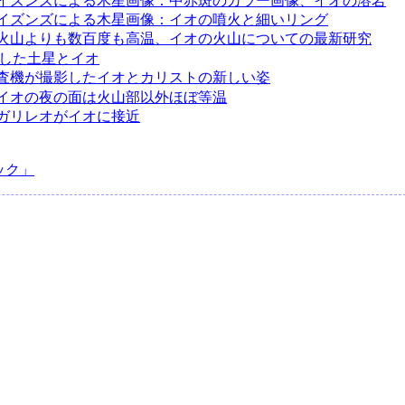
イズンズによる木星画像：中赤斑のカラー画像、イオの溶岩
イズンズによる木星画像：イオの噴火と細いリング
火山よりも数百度も高温、イオの火山についての最新研究
影した土星とイオ
査機が撮影したイオとカリストの新しい姿
イオの夜の面は火山部以外ほぼ等温
ガリレオがイオに接近
ック」