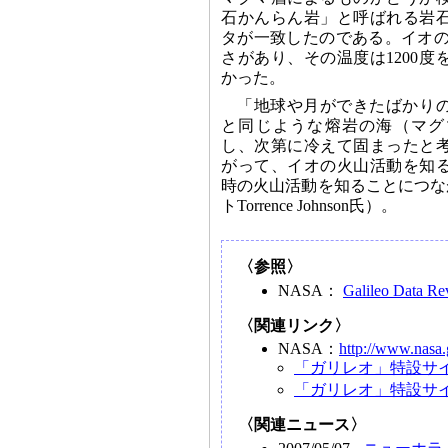
石かんらん岩」と呼ばれる岩
タが一致したのである。イオの
さがあり、その温度は1200
かった。
「地球や月ができたばかり
と同じような熔岩の海（マグ
し、次第に冷えて固まったと
がって、イオの火山活動を知
時の火山活動を知ることにつな
トTorrence Johnson氏）。
〈参照〉
NASA：
Galileo Data R
〈関連リンク〉
NASA：
http://www.nasa.
「ガリレオ」特設サ
「ガリレオ」特設サ
〈関連ニュース〉