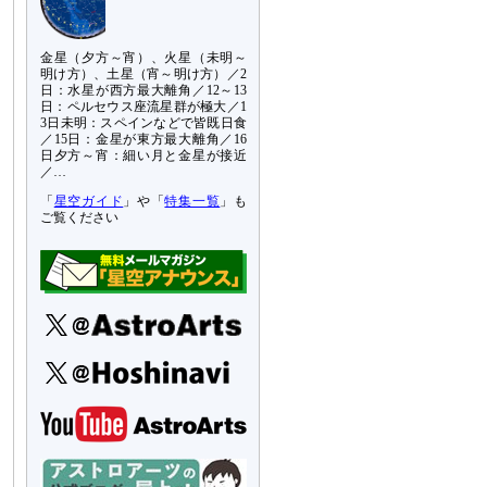
金星（夕方～宵）、火星（未明～
明け方）、土星（宵～明け方）／2
日：水星が西方最大離角／12～13
日：ペルセウス座流星群が極大／1
3日未明：スペインなどで皆既日食
／15日：金星が東方最大離角／16
日夕方～宵：細い月と金星が接近
／…
「
星空ガイド
」や「
特集一覧
」も
ご覧ください