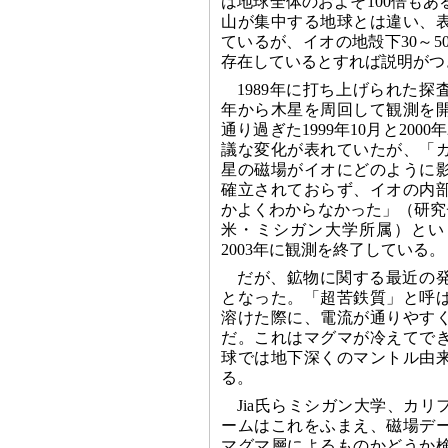
は地球全体のおよそ100倍も
山が集中する地球とは違い、
ているが、イオの地殻下30～5
存在しているとすれば説明がつ
1989年に打ち上げられた探
年から木星を周回して観測を
通り過ぎた1999年10月と200
議な変化が表れていたが、「
星の磁場がイオにどのように
確立されておらず、イオの内
かよくわからなかった」（研究チーム
米・ミシガン大学所属）とい
2003年に観測を終了している。
だが、鉱物に関する最近の
となった。「超苦鉄質」と呼
溶けた際に、電流が通りやす
だ。これはマグマが冷えてで
球では地下深くのマントル由
る。
Jia氏らミシガン大学、カ
ームはこれをふまえ、磁場デ
マグマ層によるものかどうか