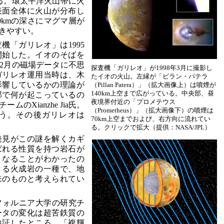
ある。環太平洋火山帯に火
表面全体に火山が分布し
0kmの深さにマグマ層が
きやすい。
査機「ガリレオ」は1995
開始した。イオのそばを
0年2月の磁場データに不思
探査機「ガリレオ」が1998年3月に撮影し
ガリレオ運用当時は、木
たイオの火山。左縁が「ピラン・パテラ
影響しているかの理論が
（Pillan Patera）」（拡大画像上）は噴煙が
140km上空まで広がっている。中央部、昼
部で何が起こっているの
夜境界付近の「プロメテウス
のXianzhe Jia氏。
（Prometheus）」（拡大画像下）の噴煙は
う。その後ガリレオは
70km上空までおよび、右方向に流れてい
る。クリックで拡大（提供：NASA/JPL）
発見がこの謎を解くカギ
ばれる性質を持つ岩石が
くなることがわかったの
きる火成岩の一種で、地
来のものと考えられてい
リフォルニア大学の研究チ
ータの変化は超苦鉄質の
検証したところ、「複輝