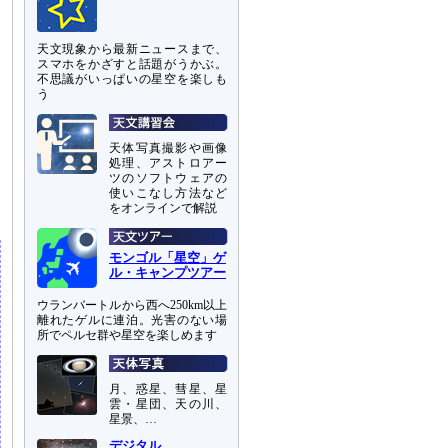
天文現象から最新ニュースまで、
スマホをかざすと話題がうかぶ。
不思議がいっぱいの星空を楽しも
う
天体写真撮影や画像
処理、アストロアー
ツのソフトウェアの
ス
使いこなし方法など
をオンラインで解説
モンゴル「星空」ゲ
ル・キャンプツアー
ウランバートルから西へ250km以上
離れたゲルに連泊。光害のない場
所でペルセ群や星空を楽しめます
月、惑星、彗星、星
雲・星団、天の川、
星景、…
デジタル