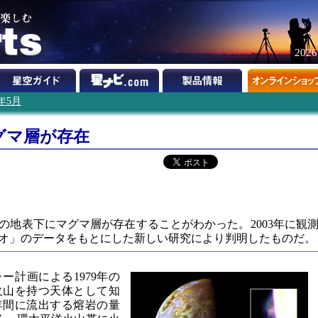
202
1年5月
グマ層が存在
の地表下にマグマ層が存在することがわかった。2003年に観
オ」のデータをもとにした新しい研究により判明したものだ。
ー計画による1979年の
火山を持つ天体として知
年間に流出する熔岩の量