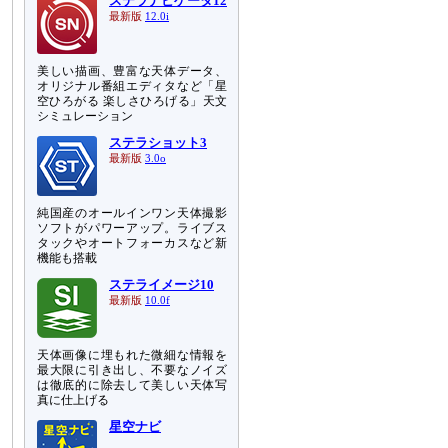
ステラナビゲータ12
最新版
12.0i
美しい描画、豊富な天体データ、
オリジナル番組エディタなど「星
空ひろがる 楽しさひろげる」天文
シミュレーション
ステラショット3
最新版
3.0o
純国産のオールインワン天体撮影
ソフトがパワーアップ。ライブス
タックやオートフォーカスなど新
機能も搭載
ステライメージ10
最新版
10.0f
天体画像に埋もれた微細な情報を
最大限に引き出し、不要なノイズ
は徹底的に除去して美しい天体写
真に仕上げる
星空ナビ