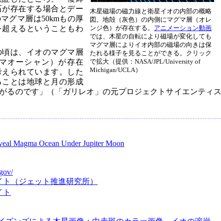
石が存在する場合とデー
木星磁場の磁力線と衛星イオの内部の概略
マグマ層は50kmもの厚
図。地殻（灰色）の内側にマグマ層（オレ
度を超えるということもわ
ンジ色）が存在する。
アニメーション動画
では、木星の自転により磁場が変化しても
マグマ層によりイオ内部の磁場の向きは保
の頃は、イオのマグマ層
たれる様子を見ることができる。クリック
マオーシャン）が存在
で拡大（提供：NASA/JPL/University of
Michigan/UCLA）
考えられています。した
ることは地球と月の形成
がるのです」（「ガリレオ」の元プロジェクトサイエンティ
eveal Magma Ocean Under Jupiter Moon
gov/
イト（ジェット推進研究所）
イト