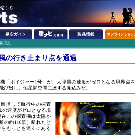
202
0年12月
陽風の行き止まり点を通過
機「ボイジャー1号」が、太陽風の速度がゼロとなる境界点
飛び出し、恒星間空間に達する見込みだ。
を目指して航行中の探査
風の速度がゼロとなる境
現在この探査機は太陽か
離の約116倍）離れたと
からもっとも遠くにある