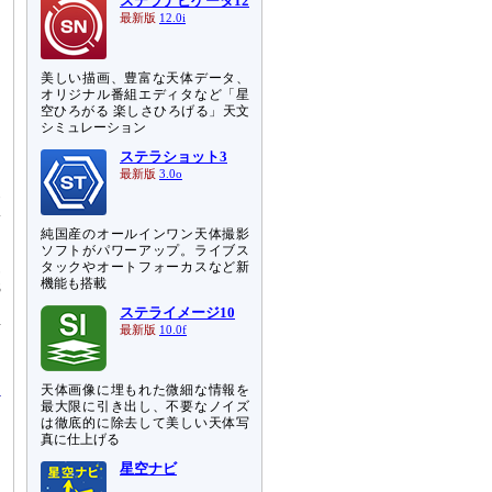
ステラナビゲータ12
最新版
12.0i
美しい描画、豊富な天体データ、
オリジナル番組エディタなど「星
空ひろがる 楽しさひろげる」天文
シミュレーション
ステラショット3
て
最新版
3.0o
波
ヘ
純国産のオールインワン天体撮影
ソフトがパワーアップ。ライブス
査
タックやオートフォーカスなど新
機能も搭載
8
な
ステライメージ10
変
最新版
10.0f
は
天体画像に埋もれた微細な情報を
最大限に引き出し、不要なノイズ
は徹底的に除去して美しい天体写
真に仕上げる
星空ナビ
イ