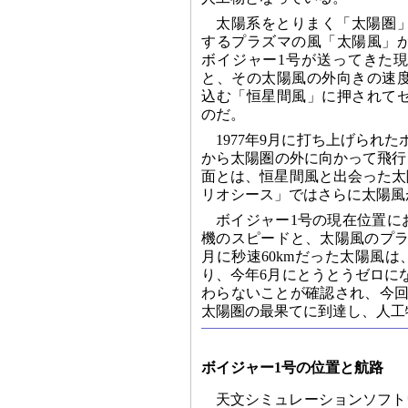
太陽系をとりまく「太陽圏
するプラズマの風「太陽風」
ボイジャー1号が送ってきた
と、その太陽風の外向きの速
込む「恒星間風」に押されて
のだ。
1977年9月に打ち上げられた
から太陽圏の外に向かって飛行
面とは、恒星間風と出会った太
リオシース」ではさらに太陽風
ボイジャー1号の現在位置に
機のスピードと、太陽風のプラ
月に秒速60kmだった太陽風は
り、今年6月にとうとうゼロに
わらないことが確認され、今回
太陽圏の最果てに到達し、人工
ボイジャー1号の位置と航路
天文シミュレーションソフト