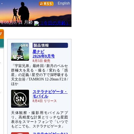
English
6年08月07日
月齢
星ナビ
2026年9月号
8月5日 発売
「宇宙兄弟」最終回 / 新月のペルセ
群極大を見る・撮る / 変わる「惑
星」の定義 / 星空の下で深呼吸する
天文台浴 / TAMRON 12-20mm F2.8 /
を
ほか
ステラナビゲータ・
モバイル
8月4日 リリース
天体観察・撮影用モバイルアプ
リ。高精度な計算とリッチな星図
表示をスマートフォンで「いつで
もどこでも、ステラナビゲータ」