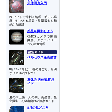
天体写真入門
PCソフトで撮影＆処理。明るい場
所でもできる星雲・星団撮影を初
歩から解説
惑星を撮影しよう
CMOSカメラで動画
撮影、ステライメー
ジで画像処理
ペルセウス座流星群
8月12～13日が一番の見ごろ。月明
かりゼロの好条件！
夏休み 天体観察ガ
イド
夏の大三角、天の川、流星群、星
空撮影。初級者向けの観察ガイド
8月の見どころ