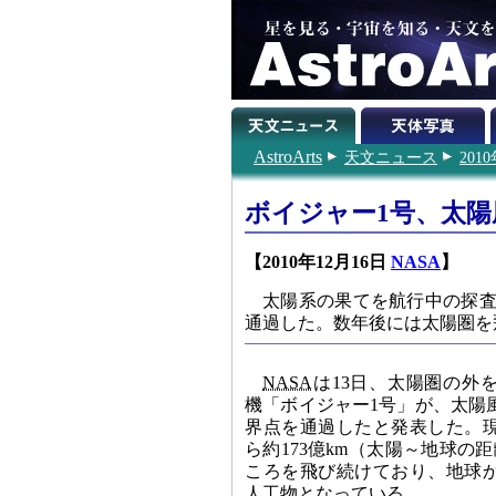
AstroArts
天文ニュース
201
ボイジャー1号、太
【2010年12月16日
NASA
】
太陽系の果てを航行中の探査
通過した。数年後には太陽圏を
NASA
は13日、太陽圏の外
機「ボイジャー1号」が、太陽
界点を通過したと発表した。
ら約173億km（太陽～地球の距
ころを飛び続けており、地球
人工物となっている。