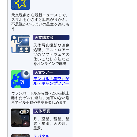
天文現象から最新ニュースまで、
スマホをかざすと話題がうかぶ。
不思議がいっぱいの星空を楽しも
う
天体写真撮影や画像
処理、アストロアー
ツのソフトウェアの
使いこなし方法など
をオンラインで解説
モンゴル「星空」ゲ
ル・キャンプツアー
ウランバートルから西へ250km以上
離れたゲルに連泊。光害のない場
所でペルセ群や星空を楽しめます
月、惑星、彗星、星
雲・星団、天の川、
星景、…
デジタル