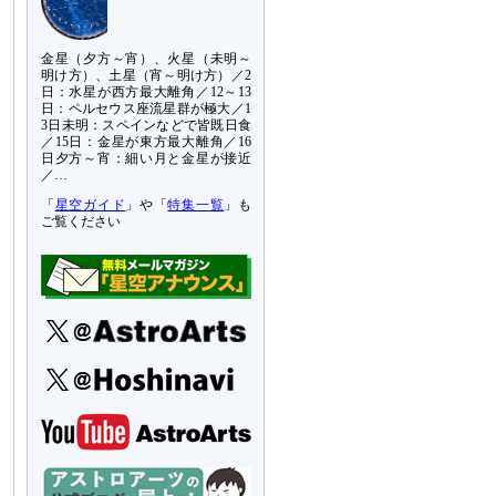
金星（夕方～宵）、火星（未明～
明け方）、土星（宵～明け方）／2
日：水星が西方最大離角／12～13
日：ペルセウス座流星群が極大／1
3日未明：スペインなどで皆既日食
／15日：金星が東方最大離角／16
日夕方～宵：細い月と金星が接近
／…
「
星空ガイド
」や「
特集一覧
」も
ご覧ください