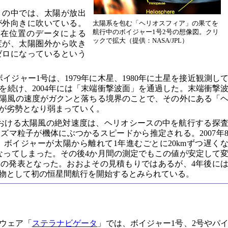
」の中では、太陽が放出
が外向きに吹いている。
太陽系を包む「ヘリオスフィア」の果てを
航行中のボイジャー1号2号の想像図。クリ
現在位置のデータによる
ックで拡大（提供：NASA/JPL）
度が、太陽圏外から吹き
ゼロになっているという
ボイジャー1号は、1979年に木星、1980年に土星を接近観測し
を続け、2004年には「末端衝撃波面」を通過した。末端衝撃
陽風の速度がガクンと落ちる境界のことで、その外にある「
が劣勢となり弱まっていく。
おける太陽風の絶対速度は、ヘリオシースの中を航行する探
ズマ粒子が機体にぶつかるスピードから推定される。2007年
、ボイジャーが太陽から離れて1年進むごとに20kmずつ遅く
なってしまった。その後4か月間の測定でもこの値が安定して
の発表となった。おおよその見積もりではあるが、4年後に
物として初の恒星間航行を開始するとみられている。
ウェア「
ステラナビゲータ
」では、ボイジャー1号、2号やパ