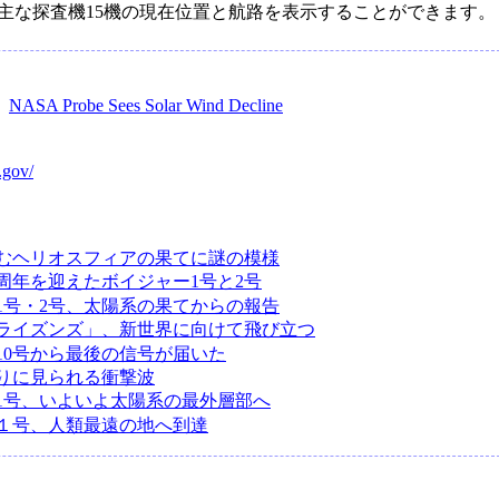
、主な探査機15機の現在位置と航路を表示することができます。
：
NASA Probe Sees Solar Wind Decline
.gov/
むヘリオスフィアの果てに謎の模様
0周年を迎えたボイジャー1号と2号
1号・2号、太陽系の果てからの報告
ライズンズ」、新世界に向けて飛び立つ
10号から最後の信号が届いた
りに見られる衝撃波
1号、いよいよ太陽系の最外層部へ
１号、人類最遠の地へ到達