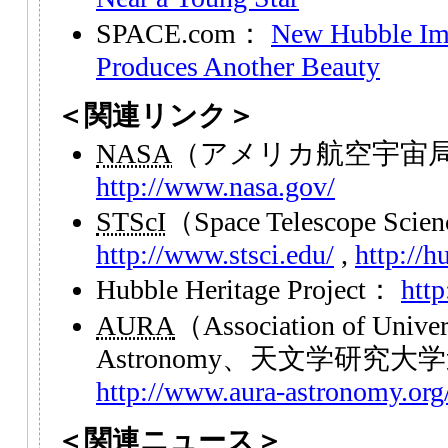
SPACE.com：
New Hubble Im
Produces Another Beauty
＜関連リンク＞
NASA
（アメリカ航空宇宙
http://www.nasa.gov/
STScI
（Space Telescope Scien
http://www.stsci.edu/
,
http://h
Hubble Heritage Project：
http
AURA
（Association of Univers
Astronomy、天文学研究大
http://www.aura-astronomy.org
＜関連ニュース＞