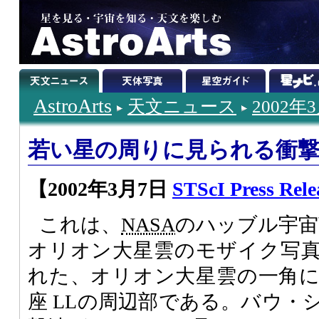
AstroArts
天文ニュース
2002年
若い星の周りに見られる衝
【2002年3月7日
STScI Press Rele
これは、
NASA
のハッブル宇宙望
オリオン大星雲のモザイク写
れた、オリオン大星雲の一角
座 LLの周辺部である。バウ・