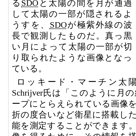
る
SDO
と太陽の間を月が通過
して太陽の一部が隠されるよ
うすを、
SDO
が極紫外線の波
長で観測したものだ。真っ黒
い月によって太陽の一部が切
り取られたような画像となっ
ている。
ロッキード・マーチン太陽物
Schrijver氏は「このよう
ープにとらえられている画像
折の度合いなど衛星に搭載し
能を測定することができます