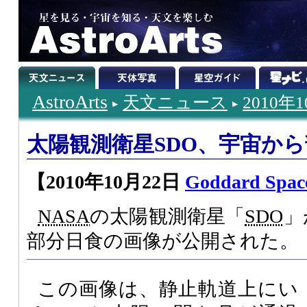
AstroArts
天文ニュース
2010年
太陽観測衛星SDO、宇宙か
【2010年10月22日
Goddard Space
NASA
の太陽観測衛星「
SDO
」
部分日食の画像が公開された。
この画像は、静止軌道上にい