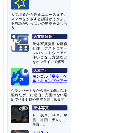
天文現象から最新ニュースまで、
スマホをかざすと話題がうかぶ。
不思議がいっぱいの星空を楽しも
う
天体写真撮影や画像
処理、アストロアー
ツのソフトウェアの
使いこなし方法など
をオンラインで解説
モンゴル「星空」ゲ
ル・キャンプツアー
ウランバートルから西へ250km以上
離れたゲルに連泊。光害のない場
所でペルセ群や星空を楽しめます
月、惑星、彗星、星
雲・星団、天の川、
星景、…
デジタル