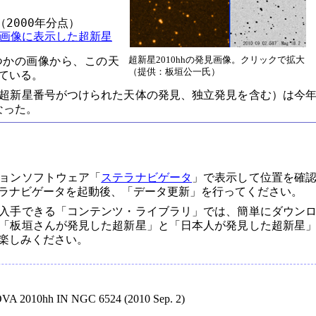
（2000年分点）

SS画像に表示した超新星
超新星2010hhの発見画像。クリックで拡大
つかの画像から、この天
（提供：板垣公一氏）
ている。
超新星番号がつけられた天体の発見、独立発見を含む）は今
なった。
ョンソフトウェア「
ステラナビゲータ
」で表示して位置を確
ラナビゲータを起動後、「データ更新」を行ってください。
入手できる「コンテンツ・ライブラリ」では、簡単にダウン
「板垣さんが発見した超新星」と「日本人が発見した超新星
楽しみください。
 2010hh IN NGC 6524 (2010 Sep. 2)