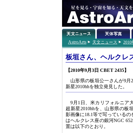
AstroArts
天文ニュース
201
板垣さん、ヘルクレス
【2010年9月3日 CBET 2435】
山形県の板垣公一さんが9月2
新星2010hhを独立発見した。
9月1日、米カリフォルニア
超新星2010hhを、山形県の板
影画像に18.1等で写っているのを
はヘルクレス座の銀河NGC 65
置は以下のとおり。