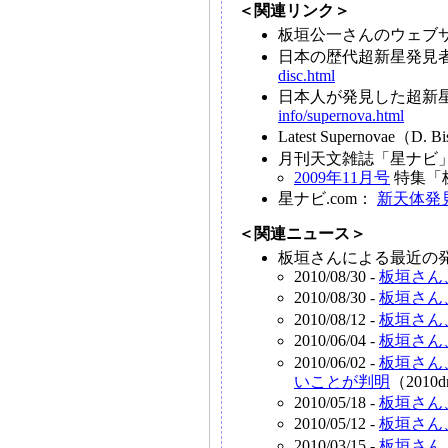
＜関連リンク＞
板垣公一さんのウェブサイ
日本の歴代超新星発見
disc.html
日本人が発見した超新
info/supernova.html
Latest Supernovae（D
月刊天文雑誌「星ナビ
2009年11月号
特集「
星ナビ.com：
新天体発
＜関連ニュース＞
板垣さんによる最近の
2010/08/30 -
板垣さん
2010/08/30 -
板垣さん
2010/08/12 -
板垣さん
2010/06/04 -
板垣さん
2010/06/02 -
板垣さん
いことが判明
（2010
2010/05/18 -
板垣さん
2010/05/12 -
板垣さん
2010/03/15 -
板垣さん