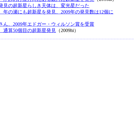
発見の超新星らしき天体は、変光星だった
、年の瀬にも超新星を発見、2009年の発見数は12個に
さん、2009年エドガー・ウィルソン賞を受賞
、通算50個目の超新星発見
（2009hi）