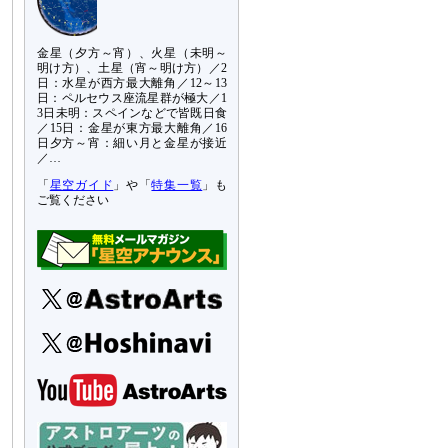
金星（夕方～宵）、火星（未明～
明け方）、土星（宵～明け方）／2
日：水星が西方最大離角／12～13
日：ペルセウス座流星群が極大／1
3日未明：スペインなどで皆既日食
／15日：金星が東方最大離角／16
日夕方～宵：細い月と金星が接近
／…
「
星空ガイド
」や「
特集一覧
」も
ご覧ください