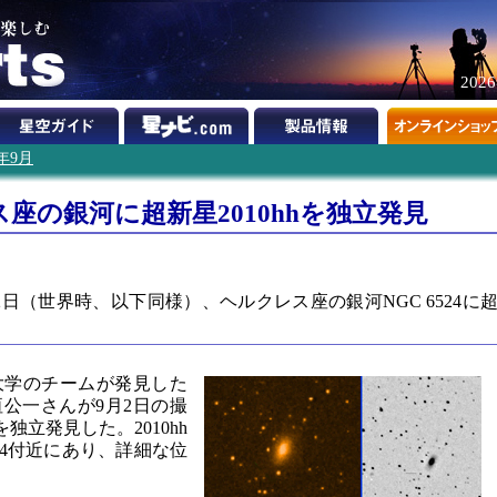
202
0年9月
座の銀河に超新星2010hhを独立発見
日（世界時、以下同様）、ヘルクレス座の銀河NGC 6524に
大学のチームが発見した
垣公一さんが9月2日の撮
独立発見した。2010hh
24付近にあり、詳細な位