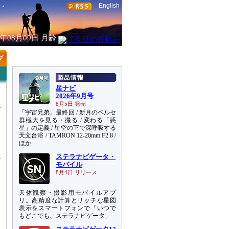
English
6年08月09日
月齢
星ナビ
2026年9月号
8月5日 発売
「宇宙兄弟」最終回 / 新月のペルセ
群極大を見る・撮る / 変わる「惑
星」の定義 / 星空の下で深呼吸する
天文台浴 / TAMRON 12-20mm F2.8 /
超
ほか
ステラナビゲータ・
モバイル
8月4日 リリース
天体観察・撮影用モバイルアプ
リ。高精度な計算とリッチな星図
表示をスマートフォンで「いつで
もどこでも、ステラナビゲータ」