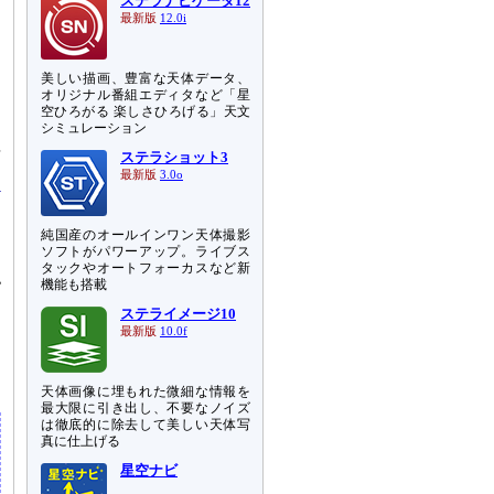
ステラナビゲータ12
最新版
12.0i
美しい描画、豊富な天体データ、
オリジナル番組エディタなど「星
空ひろがる 楽しさひろげる」天文
シミュレーション
年
ステラショット3
最新版
3.0o
純国産のオールインワン天体撮影
ソフトがパワーアップ。ライブス
タックやオートフォーカスなど新
認
機能も搭載
ステライメージ10
ロ
最新版
10.0f
」
天体画像に埋もれた微細な情報を
最大限に引き出し、不要なノイズ
は徹底的に除去して美しい天体写
真に仕上げる
星空ナビ