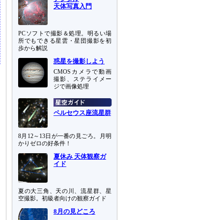
天体写真入門
PCソフトで撮影＆処理。明るい場
所でもできる星雲・星団撮影を初
歩から解説
惑星を撮影しよう
CMOSカメラで動画
撮影、ステライメー
ジで画像処理
ペルセウス座流星群
8月12～13日が一番の見ごろ。月明
かりゼロの好条件！
夏休み 天体観察ガ
イド
夏の大三角、天の川、流星群、星
空撮影。初級者向けの観察ガイド
8月の見どころ