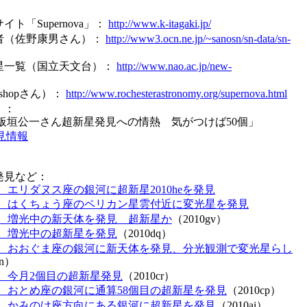
ト「Supernova」：
http://www.k-itagaki.jp/
者（佐野康男さん）：
http://www3.ocn.ne.jp/~sanosn/sn-data/sn-
星一覧（国立天文台）：
http://www.nao.ac.jp/new-
. Bishopさん）：
http://www.rochesterastronomy.org/supernova.html
」：
板垣公一さん超新星発見への情熱 気がつけば50個」
見情報
発見など：
、エリダヌス座の銀河に超新星2010heを発見
、はくちょう座のペリカン星雲付近に変光星を発見
、増光中の新天体を発見 超新星か
（2010gv）
、増光中の超新星を発見
（2010dq）
、おおぐま座の銀河に新天体を発見、分光観測で変光星らし
dn）
、今月2個目の超新星発見
（2010cr）
、おとめ座の銀河に通算58個目の超新星を発見
（2010cp）
、かみのけ座方向にある銀河に超新星を発見
（2010ai）