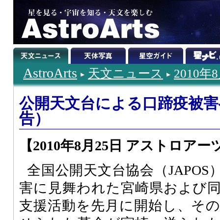
AstroArts
天文ニュース
2010年
公開天文台による口蹄疫被害
告）
【2010年8月25日 アストロアー
全国公開天文台協会（JAPO
害に見舞われた宮崎県および
支援活動を先月に開始し、そ