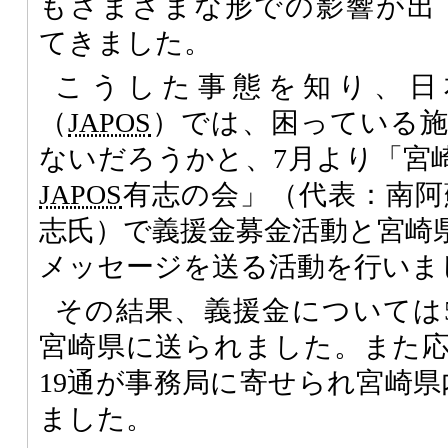
もさまざまな形での影響が出
てきました。
こうした事態を知り、日
（
JAPOS
）では、困っている施
ないだろうかと、7月より「宮
JAPOS
有志の会」（代表：南阿
志氏）で義援金募金活動と宮崎
メッセージを送る活動を行いま
その結果、義援金については5施
宮崎県に送られました。また
19通が事務局に寄せられ宮崎県
ました。