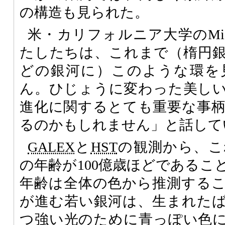
の構造も見られた。
米・カリフォルニア大学のMicha
たしたちは、これまで（楕円
どの銀河に）このような環を
ん。ひじょうに変わった美し
進化に関するとても重要な事
るのかもしれません」と話して
GALEX
と
HST
の観測から、こ
の年齢が100億歳ほどであるこ
年齢は全体の色から推測する
が進む若い銀河は、生まれた
つ強い光のために青っぽい色