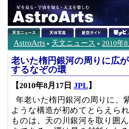
AstroArts
天文ニュース
2010年
老いた楕円銀河の周りに広が
するなぞの環
【2010年8月17日
JPL
】
年老いた楕円銀河の周りに、
ような構造が初めてとらえら
ものは、天の川銀河を取り囲