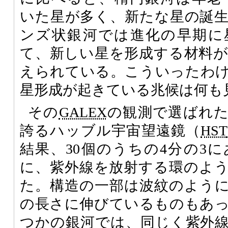
いた星が多く、新たな星の誕
ンズ状銀河では進化の早期に
て、新しい星を形成する材料
えられている。こういったわ
星形成が起きている兆候は何も
その
GALEX
の観測で選ばれた
誇るハッブル宇宙望遠鏡（
HST
結果、30個のうちの4分の3
に、紫外線を放射する環のよ
た。構造の一部は波紋のように
の長さに伸びているものもあ
つかの銀河では、同じく紫外