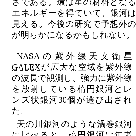
さである。環は星の材料とな
エネルギーを得ていて、銀河
見える。今後の研究で予想外
が明らかになるかもしれない。
NASA
の紫外線天文衛星
GALEX
が広大な空域を紫外線
の波長で観測し、強力に紫外線
を放射している楕円銀河とレ
ンズ状銀河30個が選び出され
た。
天の川銀河のような渦巻銀河
に比べると、楕円銀河は年老