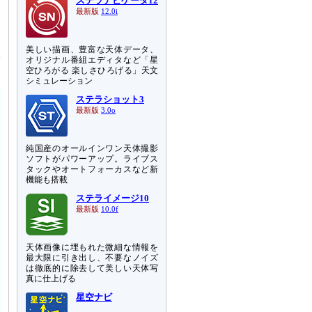
ステラナビゲータ12
わ
最新版
12.0i
し
美しい描画、豊富な天体データ、
大
オリジナル番組エディタなど「星
空ひろがる 楽しさひろげる」天文
シミュレーション
ステラショット3
最新版
3.0o
純国産のオールインワン天体撮影
ソフトがパワーアップ。ライブス
タックやオートフォーカスなど新
機能も搭載
ステライメージ10
最新版
10.0f
天体画像に埋もれた微細な情報を
最大限に引き出し、不要なノイズ
は徹底的に除去して美しい天体写
真に仕上げる
星空ナビ