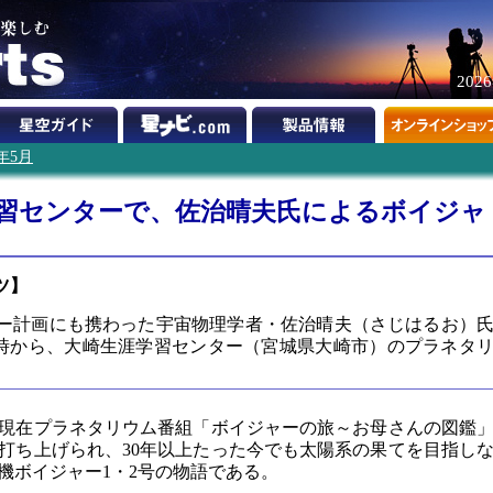
202
0年5月
学習センターで、佐治晴夫氏によるボイジャ
ツ】
ャー計画にも携わった宇宙物理学者・佐治晴夫（さじはるお）
14時から、大崎生涯学習センター（宮城県大崎市）のプラネタ
現在プラネタリウム番組「ボイジャーの旅～お母さんの図鑑
に打ち上げられ、30年以上たった今でも太陽系の果てを目指し
機ボイジャー1・2号の物語である。