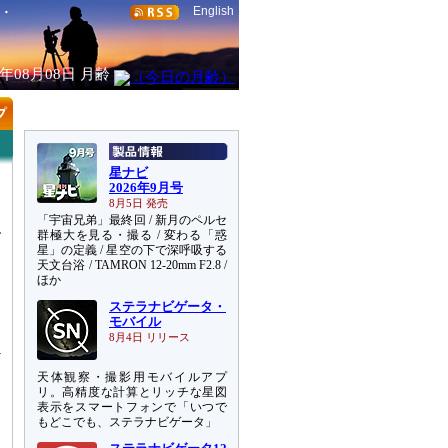
English
6年08月08日
月齢
星ナビ
2026年9月号
8月5日 発売
「宇宙兄弟」最終回 / 新月のペルセ
群極大を見る・撮る / 変わる「惑
星」の定義 / 星空の下で深呼吸する
天文台浴 / TAMRON 12-20mm F2.8 /
ほか
氏
ステラナビゲータ・
リ
モバイル
8月4日 リリース
天体観察・撮影用モバイルアプ
」
リ。高精度な計算とリッチな星図
な
表示をスマートフォンで「いつで
もどこでも、ステラナビゲータ」