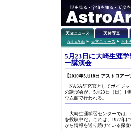
AstroArts
天文ニュース
201
5月23日に大崎生涯
ー講演会
【2010年5月18日 アストロアー
NASA研究官としてボイジ
の講演会が、5月23日（日）
ウム館で行われる。
大崎生涯学習センターでは、
を投映中だ。これは、1977年
がら情報を送り続けている探査