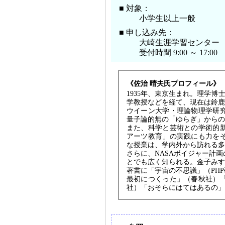
■ 対象：
小学生以上一般
■ 申し込み先：
大崎生涯学習センター 022
受付時間 9:00 ～ 17:00
《佐治 晴夫氏プロフィール》
1935年、東京生まれ。理学博
学教授などを経て、現在は鈴鹿
ウイーン大学・理論物理学研
量子論的無の「ゆらぎ」からの
また、科学と芸術との学術的
アーツ教育」の実践にも力を
な授業は、学内外から訪れる多
さらに、NASAボイジャー計
とでも広く知られる。金子みす
著書に「宇宙の不思議」（PH
最初につくった」（春秋社）
社）「おそらにはてはあるの」