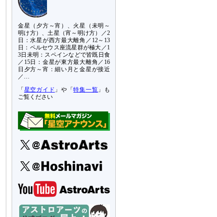
金星（夕方～宵）、火星（未明～
明け方）、土星（宵～明け方）／2
日：水星が西方最大離角／12～13
日：ペルセウス座流星群が極大／1
3日未明：スペインなどで皆既日食
／15日：金星が東方最大離角／16
日夕方～宵：細い月と金星が接近
／…
「
星空ガイド
」や「
特集一覧
」も
ご覧ください