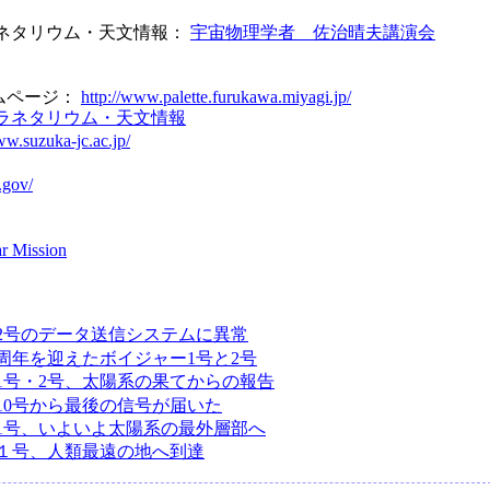
ラネタリウム・天文情報：
宇宙物理学者 佐治晴夫講演会
ムページ：
http://www.palette.furukawa.miyagi.jp/
プラネタリウム・天文情報
ww.suzuka-jc.ac.jp/
.gov/
ar Mission
2号のデータ送信システムに異常
0周年を迎えたボイジャー1号と2号
1号・2号、太陽系の果てからの報告
10号から最後の信号が届いた
1号、いよいよ太陽系の最外層部へ
１号、人類最遠の地へ到達