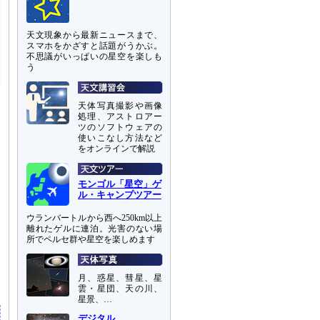
天文現象から最新ニュースまで、
スマホをかざすと話題がうかぶ。
不思議がいっぱいの星空を楽しも
う
天体写真撮影や画像
処理、アストロアー
ツのソフトウェアの
使いこなし方法など
をオンラインで解説
モンゴル「星空」ゲ
ル・キャンプツアー
ウランバートルから西へ250km以上
離れたゲルに連泊。光害のない場
所でペルセ群や星空を楽しめます
月、惑星、彗星、星
雲・星団、天の川、
星景、…
デジタル