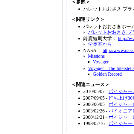
＜参照＞
パレットおおさき プ
＜関連リンク＞
パレットおおさきホー
パレットおおさき 
鈴鹿短期大学：
http://w
学長室から
NASA：
http://www.nasa
Missions
Voyager
Voyager - The Interstell
Golden Record
＜関連ニュース＞
2010/05/07 -
ボイジャー
2007/09/05 -
打ち上げ3
2006/06/05 -
ボイジャー
2003/02/26 -
パイオニア
2000/12/21 -
ボイジャー
1998/02/16 -
ボイジャー