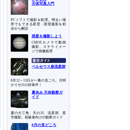
天体写真入門
PCソフトで撮影＆処理。明るい場
所でもできる星雲・星団撮影を初
歩から解説
惑星を撮影しよう
CMOSカメラで動画
撮影、ステライメー
ジで画像処理
ペルセウス座流星群
8月12～13日が一番の見ごろ。月明
かりゼロの好条件！
夏休み 天体観察ガ
イド
夏の大三角、天の川、流星群、星
空撮影。初級者向けの観察ガイド
8月の見どころ