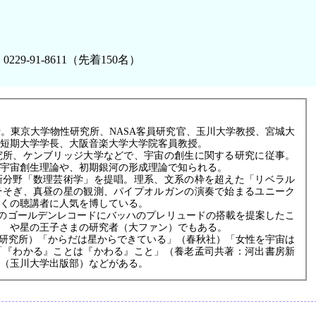
9-91-8611（先着150名）
士。東京大学物性研究所、NASA客員研究官、玉川大学教授、宮城大
短期大学学長、大阪音楽大学大学院客員教授。
究所、ケンブリッジ大学などで、宇宙の創生に関する研究に従事。
宇宙創生理論や、初期銀河の形成理論で知られる。
新分野「数理芸術学」を提唱。理系、文系の枠を超えた「リベラル
そそぎ、真昼の星の観測、パイプオルガンの演奏で始まるユニーク
くの聴講者に人気を博している。
画のゴールデンレコードにバッハのプレリュードの搭載を提案したこ
ゞや星の王子さまの研究者（大ファン）でもある。
P研究所）「からだは星からできている」（春秋社）「女性を宇宙は
「『わかる』ことは『かわる』こと」（養老孟司共著：河出書房新
（玉川大学出版部）などがある。