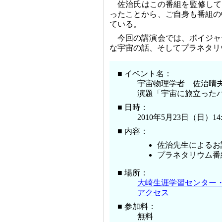
佐治氏はこの番組を監修して
ったことから、ご自身も番組の
ている。
今回の講演会では、ボイジャ
な宇宙の話、そしてプラネタリ
■ イベント名：
宇宙物理学者 佐治晴
演題「宇宙に旅立った
■ 日時：
2010年5月23日（日）14:0
■ 内容：
佐治先生によるお
プラネタリウム番
■ 場所：
大崎生涯学習センター
アクセス
■ 参加料：
無料