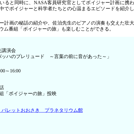
いると同時に、NASA客員研究官としてボイジャー計画に携
中でボイジャーと科学者たちとの心温まるエピソードを紹介
ー計画の秘話の紹介や、佐治先生のピアノの演奏も交えた壮
ウム番組「ボイジャーの旅」も楽しむことができる。
夫講演会
バッハのプレリュード ～言葉の前に音があった～」
0～16:00
話
組「ボイジャーの旅」投映
・パレットおおさき プラネタリウム館