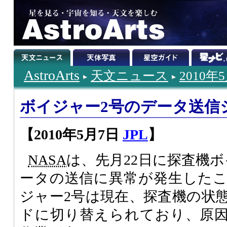
AstroArts
天文ニュース
2010年
ボイジャー2号のデータ送信
【2010年5月7日
JPL
】
NASA
は、先月22日に探査機
ータの送信に異常が発生した
ジャー2号は現在、探査機の状
ドに切り替えられており、原