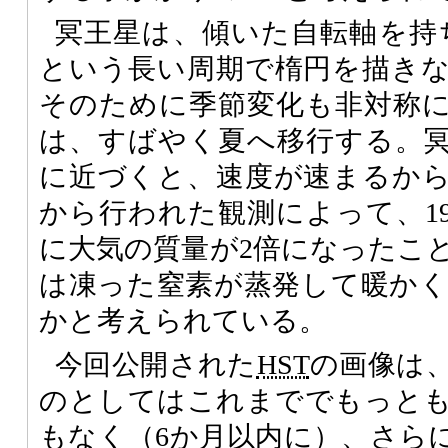
冥王星は、傾いた自転軸を持ち
という長い周期で楕円を描き
そのために季節変化も非対称
は、すばやく夏へ移行する。
に近づくと、速度が速まるか
から行われた観測によって、199
に大気の質量が2倍になったこ
は凍った窒素が蒸発して暖か
かと考えられている。
今回公開された
HST
の画像は
のとしてはこれまででもっと
もなく（6か月以内に）、さら