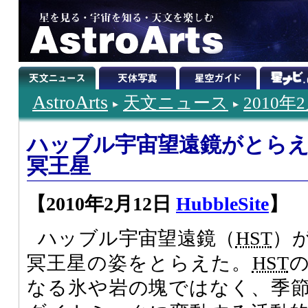
AstroArts
天文ニュース
2010年
ハッブル宇宙望遠鏡がとら
冥王星
【2010年2月12日
HubbleSite
】
ハッブル宇宙望遠鏡（
HST
）
冥王星の姿をとらえた。
HST
なる氷や岩の塊ではなく、季