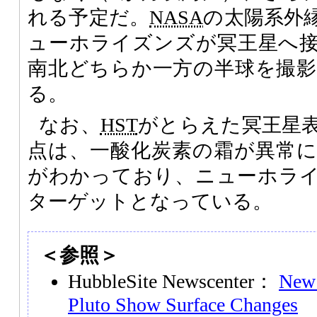
れる予定だ。
NASA
の太陽系外
ューホライズンズが冥王星へ
南北どちらか一方の半球を撮
る。
なお、
HST
がとらえた冥王星
点は、一酸化炭素の霜が異常
がわかっており、ニューホラ
ターゲットとなっている。
＜参照＞
HubbleSite Newscenter：
New 
Pluto Show Surface Changes