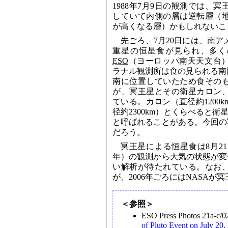
1988年7月9日の観測では、
していて内側の層は逆転層（
が高くなる層）かもしれないこ
先ごろ、7月20日には、南
重星の恒星食が見られ、多く
ESO
（ヨーロッパ南天天文台
ラナル観測所は食の見られる南限
南に位置していたため食その
が、冥王星とその衛星カロン
ている。カロン（直径約1200
径約2300km）とくらべると
と呼ばれることがある。今回の
だろう。
冥王星による恒星食は8月2
年）の観測から大気の状態が変
い解析が待たれている。なお
が、2006年ごろにはNASA
＜参照＞
ESO Press Photos 21a-c
of Pluto Event on July 20,