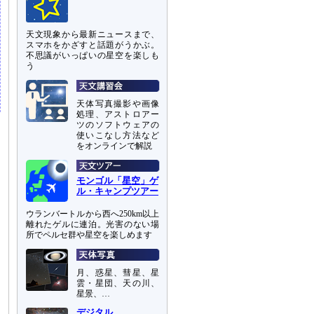
天文現象から最新ニュースまで、
スマホをかざすと話題がうかぶ。
不思議がいっぱいの星空を楽しも
う
天体写真撮影や画像
処理、アストロアー
ツのソフトウェアの
使いこなし方法など
をオンラインで解説
モンゴル「星空」ゲ
ル・キャンプツアー
ウランバートルから西へ250km以上
離れたゲルに連泊。光害のない場
所でペルセ群や星空を楽しめます
月、惑星、彗星、星
雲・星団、天の川、
星景、…
デジタル