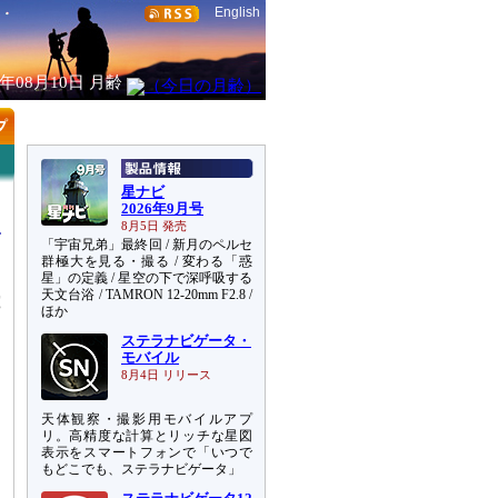
English
6年08月10日
月齢
星ナビ
2026年9月号
8月5日 発売
「宇宙兄弟」最終回 / 新月のペルセ
群極大を見る・撮る / 変わる「惑
星」の定義 / 星空の下で深呼吸する
天文台浴 / TAMRON 12-20mm F2.8 /
究
ほか
ステラナビゲータ・
モバイル
8月4日 リリース
天体観察・撮影用モバイルアプ
リ。高精度な計算とリッチな星図
表示をスマートフォンで「いつで
もどこでも、ステラナビゲータ」