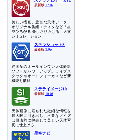
ステラナビゲータ12
最新版
12.0i
美しい描画、豊富な天体データ、
オリジナル番組エディタなど「星
空ひろがる 楽しさひろげる」天文
シミュレーション
ステラショット3
最新版
3.0o
純国産のオールインワン天体撮影
」
ソフトがパワーアップ。ライブス
る
タックやオートフォーカスなど新
機能も搭載
ステライメージ10
8
最新版
10.0f
し
だ
天体画像に埋もれた微細な情報を
最大限に引き出し、不要なノイズ
は徹底的に除去して美しい天体写
真に仕上げる
星空ナビ