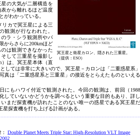
冥王星の大気が二層構造を
地表から離れるほど温度
とがわかっている。
アメリカで冥王星による三
の観測が行なわれた。
）のラ・シラ観測所やパ
からさらに200kmほど
ものは観測できなかった
冥王星と衛星カロン、隠された三重星。
、そして三重星を撮影し
（提供：ESO）
km）は、冥王星本体（直
衛星としては非常に大きいので、冥王星－カロンは「二重惑星系
写真は「二重惑星系と三重星」の接近をとらえたものといえ
1日にもハワイ付近で観測された。今回の観測は、前回（198
化していないかどうかを調べるという重要な目的もあり、詳
、いまだ探査機が訪れたことのない唯一の惑星である冥王星
が冥王星探査機を打ち上げる計画がある。
/02：
Double Planet Meets Triple Star: High-Resolution VLT Image
 2002