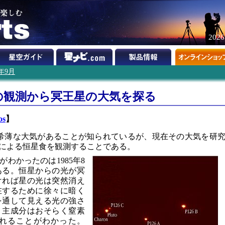
202
2年9月
の観測から冥王星の大気を探る
os
】
希薄な大気があることが知られているが、現在その大気を研
による恒星食を観測することである。
わかったのは1985年8
ある。恒星からの光が冥
ければ星の光は突然消え
在するために徐々に暗く
を通して見える光の強さ
、主成分はおそらく窒素
れることがわかった。