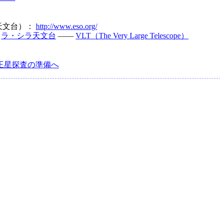
天文台）：
http://www.eso.org/
/
ラ・シラ天文台
――
VLT
（The Very Large Telescope）
冥王星探査の準備へ