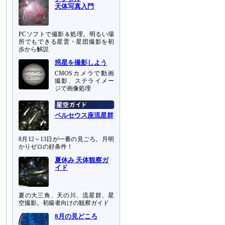
天体写真入門
PCソフトで撮影＆処理。明るい場
所でもできる星雲・星団撮影を初
歩から解説
惑星を撮影しよう
CMOSカメラで動画
撮影、ステライメー
ジで画像処理
ペルセウス座流星群
8月12～13日が一番の見ごろ。月明
かりゼロの好条件！
夏休み 天体観察ガ
イド
夏の大三角、天の川、流星群、星
空撮影。初級者向けの観察ガイド
8月の見どころ