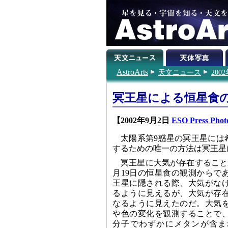
AstroArts
天文ニュース
200
冥王星による恒星食
【2002年9月2日
ESO Press Phot
太陽系第9惑星の冥王星には
するための唯一の方法は冥王星
冥王星に大気が存在することが
月19日の恒星食の観測からで
王星に隠される際、大気がな
るように見えるが、大気が存
なるように見えたのだ。大気
や色の変化を観測することで
分子でわずかにメタンが含ま