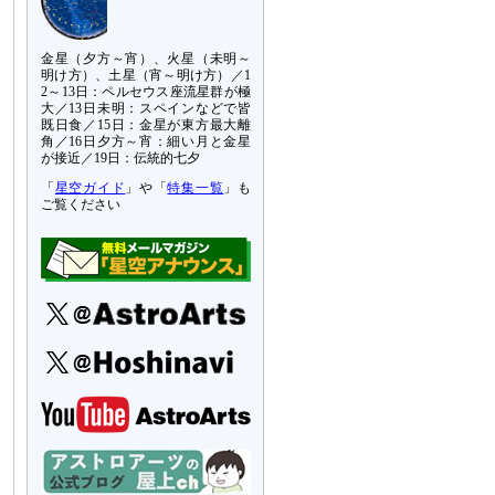
金星（夕方～宵）、火星（未明～
明け方）、土星（宵～明け方）／1
2～13日：ペルセウス座流星群が極
大／13日未明：スペインなどで皆
既日食／15日：金星が東方最大離
角／16日夕方～宵：細い月と金星
が接近／19日：伝統的七夕
「
星空ガイド
」や「
特集一覧
」も
ご覧ください