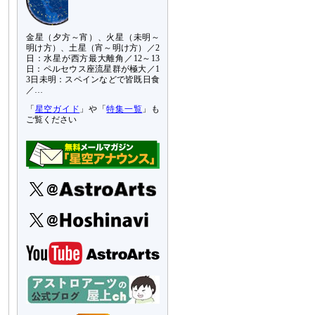
金星（夕方～宵）、火星（未明～
明け方）、土星（宵～明け方）／2
日：水星が西方最大離角／12～13
日：ペルセウス座流星群が極大／1
3日未明：スペインなどで皆既日食
／…
「
星空ガイド
」や「
特集一覧
」も
ご覧ください