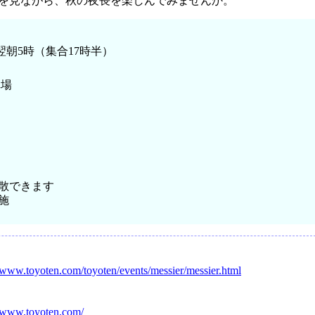
を見ながら、秋の夜長を楽しんでみませんか。
～翌朝5時（集合17時半）
車場
散できます
施
//www.toyoten.com/toyoten/events/messier/messier.html
//www.toyoten.com/