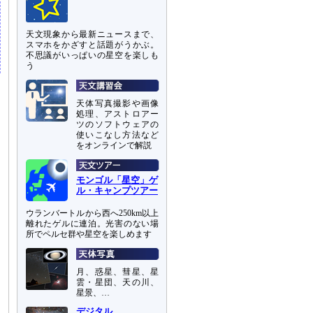
天文現象から最新ニュースまで、
スマホをかざすと話題がうかぶ。
不思議がいっぱいの星空を楽しも
う
天体写真撮影や画像
処理、アストロアー
ツのソフトウェアの
使いこなし方法など
をオンラインで解説
モンゴル「星空」ゲ
ル・キャンプツアー
ウランバートルから西へ250km以上
離れたゲルに連泊。光害のない場
所でペルセ群や星空を楽しめます
月、惑星、彗星、星
雲・星団、天の川、
星景、…
デジタル