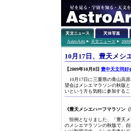
AstroArts
天文ニュース
200
10月17日、豊天メ
【2009年10月8日
豊中天文同好
10月17日に三重県の青山
望会はメシエマラソンの秋版と
いという方も気軽に参加するこ
《豊天メシエハーフマラソン（
恒例となりました、「豊天メ
のメシエマラソンの秋版で、自