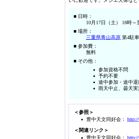
いに歓迎です。メシエ天体など
■ 日時：
10月17日（土） 18時
■ 場所：
三重県青山高原
第4駐
■ 参加費：
無料
■ その他：
参加資格不問
予約不要
途中参加・途中退
雨天中止、曇天実
＜参照＞
豊中天文同好会：
http:
＜関連リンク＞
豊中天文同好会：
http: