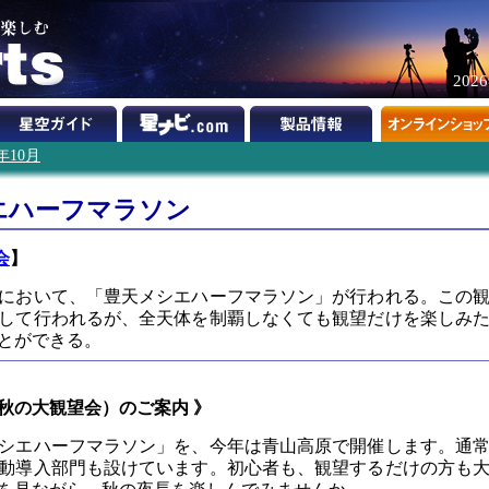
202
9年10月
シエハーフマラソン
会
】
高原において、「豊天メシエハーフマラソン」が行われる。この
して行われるが、全天体を制覇しなくても観望だけを楽しみ
とができる。
秋の大観望会）のご案内 》
シエハーフマラソン」を、今年は青山高原で開催します。通
動導入部門も設けています。初心者も、観望するだけの方も