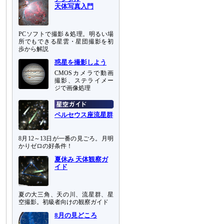
天体写真入門
PCソフトで撮影＆処理。明るい場
所でもできる星雲・星団撮影を初
歩から解説
惑星を撮影しよう
CMOSカメラで動画
撮影、ステライメー
ジで画像処理
ペルセウス座流星群
8月12～13日が一番の見ごろ。月明
かりゼロの好条件！
夏休み 天体観察ガ
イド
夏の大三角、天の川、流星群、星
空撮影。初級者向けの観察ガイド
8月の見どころ