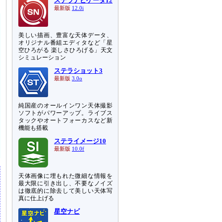
ステラナビゲータ12
最新版
12.0i
美しい描画、豊富な天体データ、
オリジナル番組エディタなど「星
空ひろがる 楽しさひろげる」天文
シミュレーション
ステラショット3
最新版
3.0o
純国産のオールインワン天体撮影
ソフトがパワーアップ。ライブス
タックやオートフォーカスなど新
機能も搭載
ステライメージ10
最新版
10.0f
天体画像に埋もれた微細な情報を
最大限に引き出し、不要なノイズ
は徹底的に除去して美しい天体写
真に仕上げる
星空ナビ