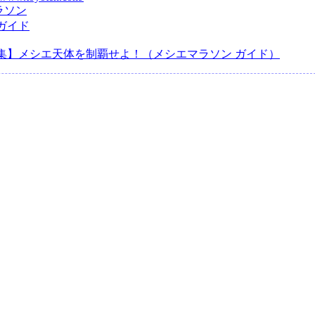
ラソン
ガイド
集】メシエ天体を制覇せよ！（メシエマラソン ガイド）