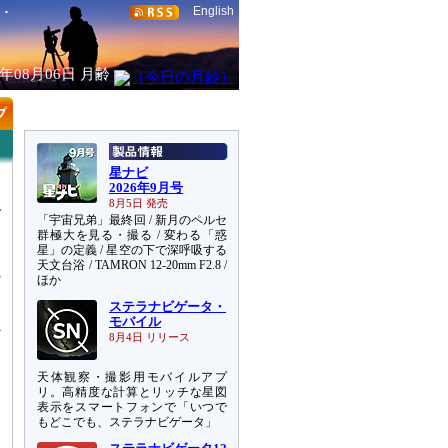
English
6年08月06日
月齢
星ナビ
2026年9月号
8月5日 発売
「宇宙兄弟」最終回 / 新月のペルセ
群極大を見る・撮る / 変わる「惑
星」の定義 / 星空の下で深呼吸する
天文台浴 / TAMRON 12-20mm F2.8 /
観
ほか
た
ステラナビゲータ・
モバイル
8月4日 リリース
天体観察・撮影用モバイルアプ
リ。高精度な計算とリッチな星図
常
表示をスマートフォンで「いつで
もどこでも、ステラナビゲータ」
大