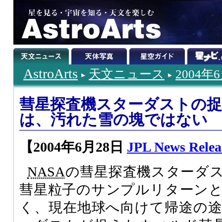
AstroArts
天文ニュース
2004年
彗星探査機スターダストの
は、汚れた雪の塊ではない
【2004年6月28日
JPL News Relea
NASA
の彗星探査機スターダ
彗星粒子のサンプルリターン
く、現在地球へ向けて帰途の