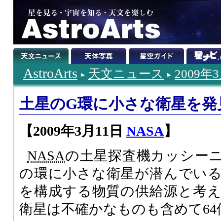
AstroArts
天文ニュース
2009年
土星のG環に小さな衛星を発
【2009年3月11日
NASA
】
NASA
の土星探査機カッシー
の環に小さな衛星が潜んでい
を構成する物質の供給源と考
衛星は不確かなものも含めて64