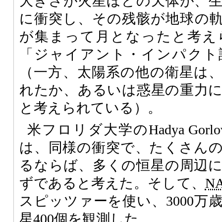
大きさが火星ほどの天体が、
に衝突し、その残骸が地球の
が集まって月となったと考え
「ジャイアント・インパクト
（一方、太陽系の他の衛星は
れたか、あるいは惑星の重力
と考えられている）。
米フロリダ大学のHadya Gor
は、同様の衝突で、たくさん
るならば、多くの恒星の周辺
ずであると考えた。そして、
N
スピッツァーを使い、3000万
星400個を観測した。