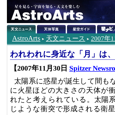
AstroArts
天文ニュース
2007年
われわれに身近な「月」は
【2007年11月30日
Spitzer Newsr
太陽系に惑星が誕生して間も
に火星ほどの大きさの天体が
れたと考えられている。太陽
じような衝突で形成される衛