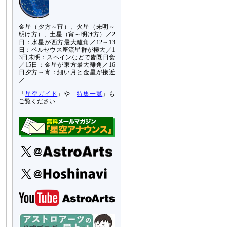
金星（夕方～宵）、火星（未明～
明け方）、土星（宵～明け方）／2
日：水星が西方最大離角／12～13
日：ペルセウス座流星群が極大／1
3日未明：スペインなどで皆既日食
／15日：金星が東方最大離角／16
日夕方～宵：細い月と金星が接近
／…
「
星空ガイド
」や「
特集一覧
」も
ご覧ください