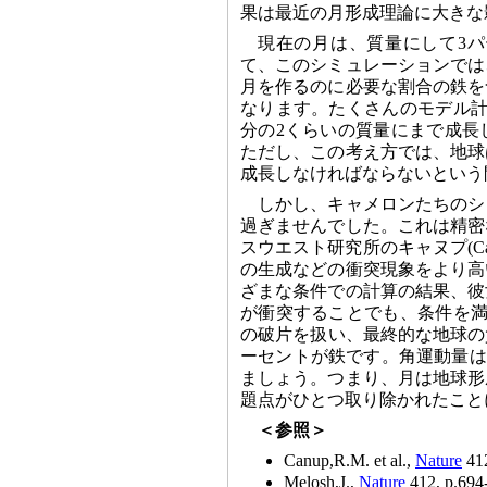
果は最近の月形成理論に大きな
現在の月は、質量にして3
て、このシミュレーションでは
月を作るのに必要な割合の鉄を
なります。たくさんのモデル計
分の2くらいの質量にまで成長
ただし、この考え方では、地球
成長しなければならないという
しかし、キャメロンたちのシ
過ぎませんでした。これは精密
スウエスト研究所のキャヌプ(Ca
の生成などの衝突現象をより高
ざまな条件での計算の結果、彼
が衝突することでも、条件を満
の破片を扱い、最終的な地球の質
ーセントが鉄です。角運動量は
ましょう。つまり、月は地球形
題点がひとつ取り除かれたこと
＜参照＞
Canup,R.M. et al.,
Nature
412
Melosh,J.,
Nature
412, p.694