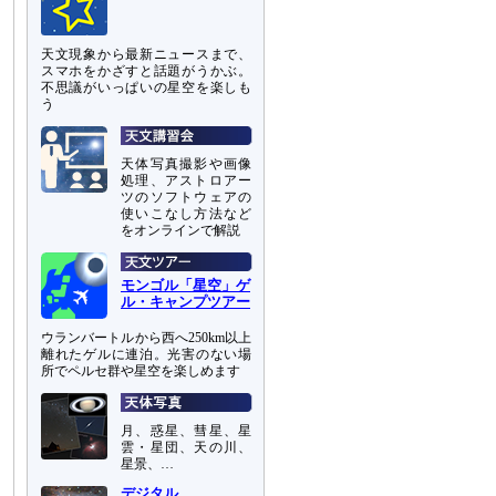
天文現象から最新ニュースまで、
スマホをかざすと話題がうかぶ。
不思議がいっぱいの星空を楽しも
う
天体写真撮影や画像
処理、アストロアー
ツのソフトウェアの
使いこなし方法など
をオンラインで解説
モンゴル「星空」ゲ
ル・キャンプツアー
ウランバートルから西へ250km以上
離れたゲルに連泊。光害のない場
所でペルセ群や星空を楽しめます
月、惑星、彗星、星
雲・星団、天の川、
星景、…
デジタル