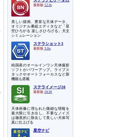
ステラナビゲータ12
最新版
12.0i
っ
た
美しい描画、豊富な天体データ、
に
オリジナル番組エディタなど「星
3
空ひろがる 楽しさひろげる」天文
シミュレーション
。
に
ステラショット3
最新版
3.0o
に
ウ
純国産のオールインワン天体撮影
波
ソフトがパワーアップ。ライブス
タックやオートフォーカスなど新
ま
機能も搭載
体
ステライメージ10
個
最新版
10.0f
パ
え
問
天体画像に埋もれた微細な情報を
最大限に引き出し、不要なノイズ
は徹底的に除去して美しい天体写
真に仕上げる
星空ナビ