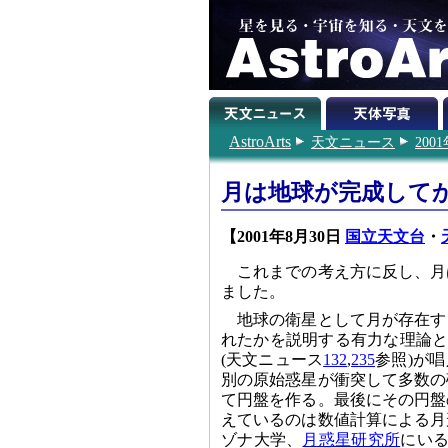
AstroArts
天文ニュース
200
月は地球が完成して
【2001年8月30日
国立天文台
・
これまでの考え方に反し、月
ました。
地球の衛星として月が存在す
れたかを説明する有力な理論と
(天文ニュース
132
,
235
参照)が
別の原始惑星が衝突して多数の
て円盤を作る。最後にその円盤
えているのは数値計算による月
ゾナ大学、
月惑星研究所
にいる