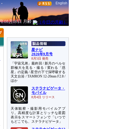
English
6年08月08日
月齢
星ナビ
2026年9月号
8月5日 発売
「宇宙兄弟」最終回 / 新月のペルセ
群極大を見る・撮る / 変わる「惑
星」の定義 / 星空の下で深呼吸する
天文台浴 / TAMRON 12-20mm F2.8 /
り
ほか
ステラナビゲータ・
ま
モバイル
」
8月4日 リリース
に
天体観察・撮影用モバイルアプ
っ
リ。高精度な計算とリッチな星図
支
表示をスマートフォンで「いつで
リ
もどこでも、ステラナビゲータ」
結