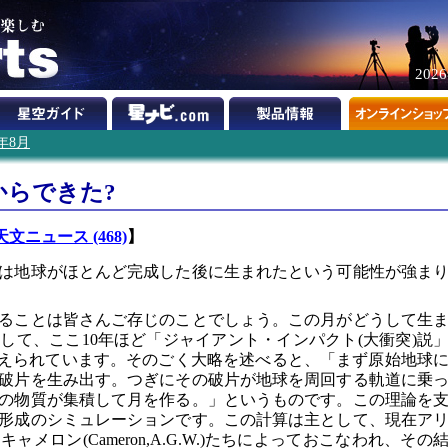
202
1年8月
からできた?
天文ニュース (468)
】
は地球がほとんど完成した後に生まれたという可能性が強ま
ることは皆さんご存じのことでしょう。この月がどうして生
して、ここ10年ほど「ジャイアント・インパクト(大衝突)説
唱えられています。そのごく大略を述べると、「まず原始地球
破片を生み出す。つぎにその破片が地球を周回する軌道に乗
の物質が集積して月を作る。」というものです。この理論を
形成のシミュレーションです。この計算は主として、現在ア
キャメロン(Cameron,A.G.W.)たちによっておこなわれ、その