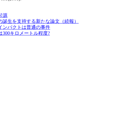
起源
の誕生を支持する新たな論文（続報）
インパクトは普通の事件
300キロメートル程度?