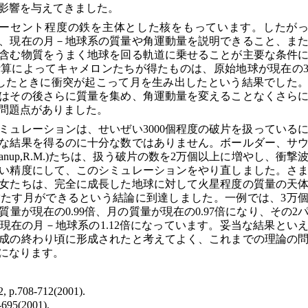
影響を与えてきました。
パーセント程度の鉄を主体とした核をもっています。したが
、現在の月－地球系の質量や角運動量を説明できること、ま
含む物質をうまく地球を回る軌道に乗せることが主要な条件
算によってキャメロンたちが得たものは、原始地球が現在の
したときに衝突が起こって月を生み出したという結果でした
はその後さらに質量を集め、角運動量を変えることなくさら
問題点がありました。
ミュレーションは、せいぜい3000個程度の破片を扱っている
な結果を得るのに十分な数ではありません。ボールダー、サ
nup,R.M.)たちは、扱う破片の数を2万個以上に増やし、衝撃
い精度にして、このシミュレーションをやり直しました。さ
女たちは、完全に成長した地球に対して火星程度の質量の天
たす月ができるという結論に到達しました。一例では、3万
量が現在の0.99倍、月の質量が現在の0.97倍になり、その2
現在の月－地球系の1.12倍になっています。妥当な結果とい
成の終わり頃に形成されたと考えてよく、これまでの理論の
になります。
, p.708-712(2001).
-695(2001).