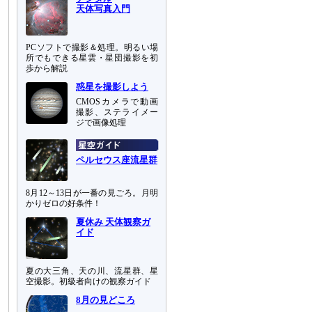
天体写真入門
PCソフトで撮影＆処理。明るい場
所でもできる星雲・星団撮影を初
歩から解説
惑星を撮影しよう
CMOSカメラで動画
撮影、ステライメー
ジで画像処理
ペルセウス座流星群
8月12～13日が一番の見ごろ。月明
かりゼロの好条件！
夏休み 天体観察ガ
イド
夏の大三角、天の川、流星群、星
空撮影。初級者向けの観察ガイド
8月の見どころ