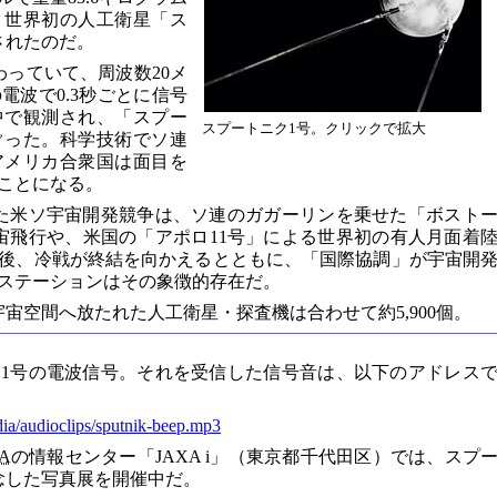
。世界初の人工衛星「ス
されたのだ。
わっていて、周波数20メ
電波で0.3秒ごとに信号
中で観測され、「スプー
スプートニク1号。クリックで拡大
ぐった。科学技術でソ連
アメリカ合衆国は面目を
ことになる。
た米ソ宇宙開発競争は、ソ連のガガーリンを乗せた「ボスト
宙飛行や、米国の「アポロ11号」による世界初の有人月面着
後、冷戦が終結を向かえるとともに、「国際協調」が宇宙開
ステーションはその象徴的存在だ。
宇宙空間へ放たれた人工衛星・探査機は合わせて約5,900個。
1号の電波信号。それを受信した信号音は、以下のアドレス
dia/audioclips/sputnik-beep.mp3
A
の情報センター「JAXA i」（東京都千代田区）では、スプ
念した写真展を開催中だ。