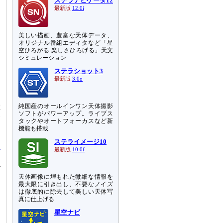
ステラナビゲータ12
最新版
12.0i
美しい描画、豊富な天体データ、
オリジナル番組エディタなど「星
空ひろがる 楽しさひろげる」天文
シミュレーション
ステラショット3
最新版
3.0o
ー
陸
純国産のオールインワン天体撮影
ソフトがパワーアップ。ライブス
発
タックやオートフォーカスなど新
機能も搭載
ステライメージ10
最新版
10.0f
で
天体画像に埋もれた微細な情報を
最大限に引き出し、不要なノイズ
は徹底的に除去して美しい天体写
真に仕上げる
ー
星空ナビ