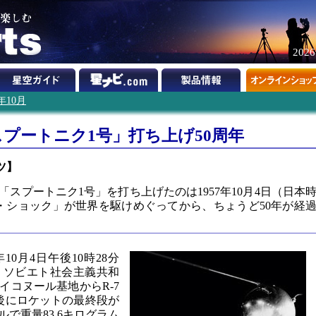
202
7年10月
プートニク1号」打ち上げ50周年
ツ】
スプートニク1号」を打ち上げたのは1957年10月4日（日本
ク・ショック」が世界を駆けめぐってから、ちょうど50年が経
10月4日午後10時28分
）、ソビエト社会主義共和
イコヌール基地からR-7
後にロケットの最終段が
で重量83.6キログラム