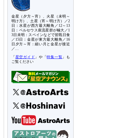
金星（夕方～宵）、火星（未明～
明け方）、土星（宵～明け方）／2
日：水星が西方最大離角／12～13
日：ペルセウス座流星群が極大／1
3日未明：スペインなどで皆既日食
／15日：金星が東方最大離角／16
日夕方～宵：細い月と金星が接近
／…
「
星空ガイド
」や「
特集一覧
」も
ご覧ください