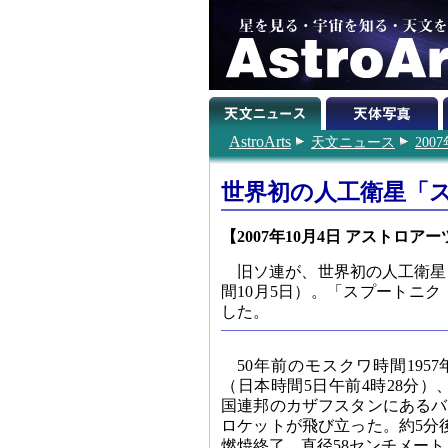
AstroArts
天文ニュース
200
世界初の人工衛星「ス
【2007年10月4日 アストロアー
旧ソ連が、世界初の人工衛星「
間10月5日）。「スプートニ
した。
50年前のモスクワ時間1957年
（日本時間5日午前4時28分
国連邦のカザフスタンにあるバ
ロケットが飛び立った。約5分
燃焼終了、直径58センチメートル