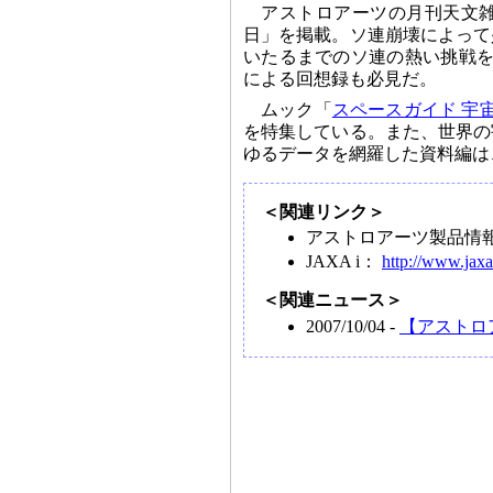
アストロアーツの月刊天文
日」を掲載。ソ連崩壊によって
いたるまでのソ連の熱い挑戦を
による回想録も必見だ。
ムック「
スペースガイド 宇宙
を特集している。また、世界の
ゆるデータを網羅した資料編は
＜関連リンク＞
アストロアーツ製品情
JAXA i：
http://www.jaxa.
＜関連ニュース＞
2007/10/04 -
【アストロ