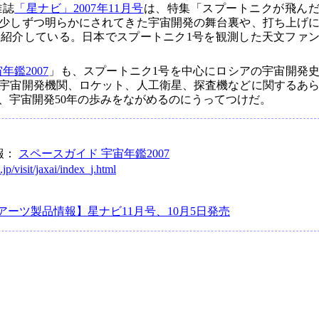
雑誌
「星ナビ」2007年11月号
は、特集「スプートニクが飛ん
少しずつ明らかにされてきた宇宙開発の舞台裏や、打ち上げ
紹介している。日本でスプートニク1号を観測した天文ファ
年鑑2007
」も、スプートニク1号を中心にロシアの宇宙開発
宇宙開発機関、ロケット、人工衛星、探査機などに関するあ
、宇宙開発50年の歩みをながめるのにうってつけだ。
報：
スペースガイド 宇宙年鑑2007
jp/visit/jaxai/index_j.html
アーツ製品情報】星ナビ11月号、10月5日発売