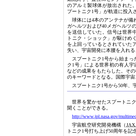
のアルミ製球体が放出された
プートニク1号」が軌道に投入
球体には4本のアンテナが備
ガヘルツおよび40メガヘルツの
を送信していた。信号は世界
トニク・ショック」が駆けめ
を上回っているとされていた
失い、宇宙開発に本腰を入れる
スプートニク1号から始まっ
ク1号」による世界初の有人宇
などの成果をもたらした。その
のキーワードとなる。国際宇宙
スプートニク1号から50年、
世界を驚かせたスプートニク
聞くことができる。
http://www.jpl.nasa.gov/multime
宇宙航空研究開発機構（
JAX
トニク1号打ち上げ50周年を記