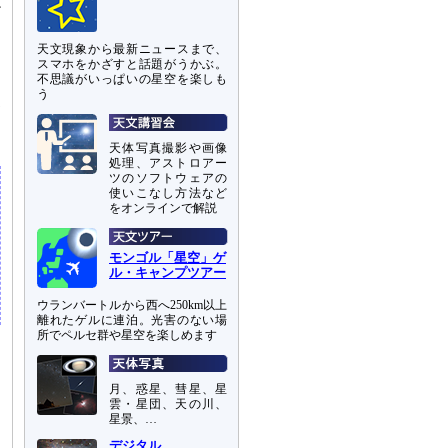
だ
に
天文現象から最新ニュースまで、
ン
スマホをかざすと話題がうかぶ。
不思議がいっぱいの星空を楽しも
う
史
ら
天体写真撮影や画像
処理、アストロアー
ツのソフトウェアの
使いこなし方法など
をオンラインで解説
モンゴル「星空」ゲ
ル・キャンプツアー
ウランバートルから西へ250km以上
離れたゲルに連泊。光害のない場
所でペルセ群や星空を楽しめます
月、惑星、彗星、星
雲・星団、天の川、
星景、…
デジタル