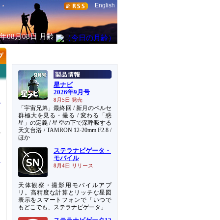
English
6年08月08日
月齢
星ナビ
2026年9月号
8月5日 発売
「宇宙兄弟」最終回 / 新月のペルセ
群極大を見る・撮る / 変わる「惑
星」の定義 / 星空の下で深呼吸する
天文台浴 / TAMRON 12-20mm F2.8 /
時
ほか
過
ステラナビゲータ・
モバイル
8月4日 リリース
天体観察・撮影用モバイルアプ
リ。高精度な計算とリッチな星図
表示をスマートフォンで「いつで
もどこでも、ステラナビゲータ」