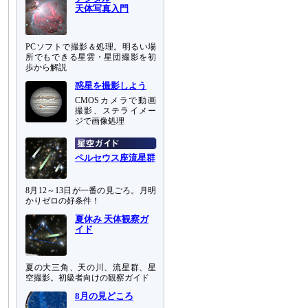
天体写真入門
PCソフトで撮影＆処理。明るい場
所でもできる星雲・星団撮影を初
歩から解説
惑星を撮影しよう
CMOSカメラで動画
撮影、ステライメー
ジで画像処理
ペルセウス座流星群
8月12～13日が一番の見ごろ。月明
かりゼロの好条件！
夏休み 天体観察ガ
イド
夏の大三角、天の川、流星群、星
空撮影。初級者向けの観察ガイド
8月の見どころ