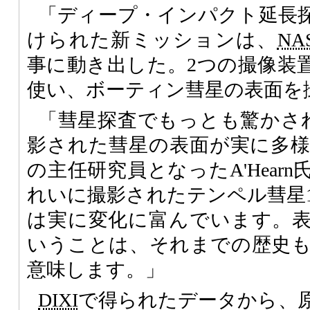
「ディープ・インパクト延長
けられた新ミッションは、
NA
事に動き出した。2つの撮像装
使い、ボーティン彗星の表面を
「彗星探査でもっとも驚かさ
影された彗星の表面が実に多
の主任研究員となったA'Hear
れいに撮影されたテンペル彗星
は実に変化に富んでいます。
いうことは、それまでの歴史
意味します。」
DIXI
で得られたデータから、