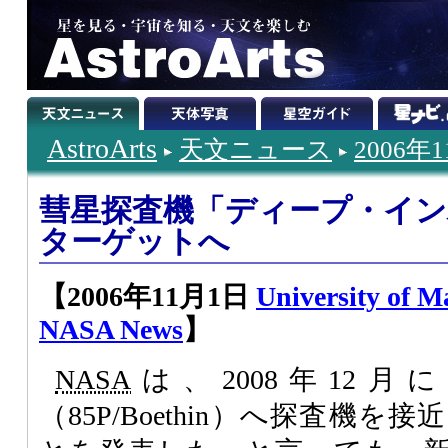
AstroArts
天文ニュース
2006年
彗星探査機「ディープ・イン
ターゲットへ
【2006年11月1日
University of 
NASA News
】
NASA
は、2008年12
（85P/Boethin）へ探査機