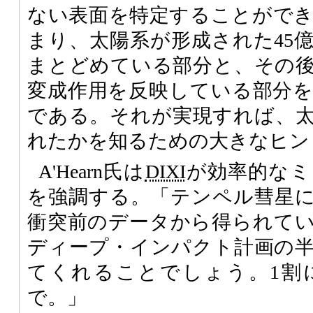
ない表面を特定することがで
まり、太陽系が形成された45
まとどめている部分と、その
変成作用を反映している部分
である。それが実現すれば、
れたかを知るための大きなヒン
A'Hearn氏は
DIXI
が効率的なミ
を強調する。「テンペル彗星
衝突前のデータから得られて
ディープ・インパクト計画の
てくれることでしょう。1割
で。」