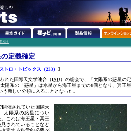
202
6年8月
星の定義確定
ストロ・トピックス（233）
】
行われた国際天文学連合（
IAU
）の総会で、「太陽系の惑星の
太陽系の「惑星」は水星から海王星までの8個となり、冥王
net"という新しい分類に入ることとなった。
ハで開催されていた国際天
日、太陽系の惑星につい
た。これは海王星・冥王
発見されていることなど
を改定する科学的必要が