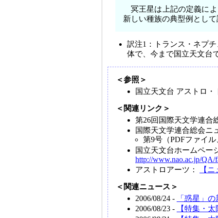
冥王星は上記の定義によって
新しい種族の典型例として
訳注1：トランス・ネプ
体で、今まで国立天文台
＜参照＞
国立天文台 アストロ・
＜関連リンク＞
第26回国際天文学連合
国際天文学連合総会ニ
第9号（PDFファイル
国立天文台ホームペー
http://www.nao.ac.jp/QA/
アストロアーツ：
【ニ
＜関連ニュース＞
2006/08/24 -
「惑星」の
2006/08/23 -
【特集・太