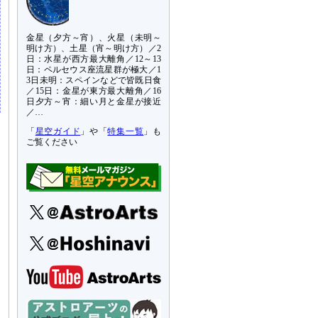
金星（夕方～宵）、火星（未明～
明け方）、土星（宵～明け方）／2
日：水星が西方最大離角／12～13
日：ペルセウス座流星群が極大／1
3日未明：スペインなどで皆既日食
／15日：金星が東方最大離角／16
日夕方～宵：細い月と金星が接近
／…
「
星空ガイド
」や「
特集一覧
」も
ご覧ください