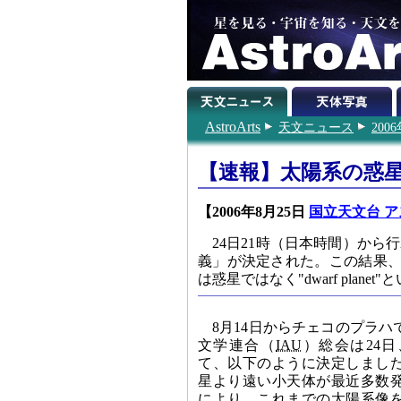
AstroArts
天文ニュース
200
【速報】太陽系の惑
【2006年8月25日
国立天文台 ア
24日21時（日本時間）から
義」が決定された。この結果、
は惑星ではなく"dwarf pla
8月14日からチェコのプラ
文学連合（
IAU
）総会は24
て、以下のように決定しまし
星より遠い小天体が最近多数
により、これまでの太陽系像