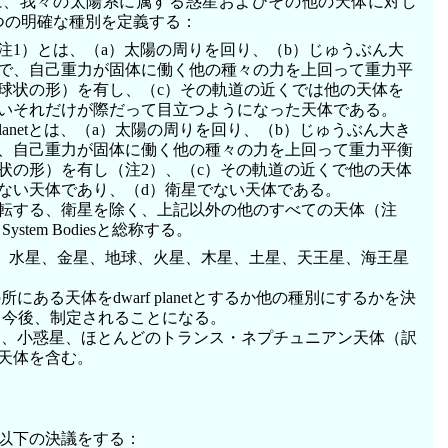
に、我々の太陽系に属する惑星およびその他の天体に対し
つの明確な種別を定義する：
（注1）とは、（a）太陽の周りを回り、（b）じゅうぶん大
で、自己重力が固体に働く他の種々の力を上回って重力平
球状の形）を有し、（c）その軌道の近くでは他の天体を
いそれだけが際だって目立つようになった天体である。
rf planetとは、（a）太陽の周りを回り、（b）じゅうぶん大き
、自己重力が固体に働く他の種々の力を上回って重力平衡
状の形）を有し（注2）、（c）その軌道の近くで他の天体
ない天体であり、（d）衛星でない天体である。
を公転する、衛星を除く、上記以外の他のすべての天体（注
r System Bodiesと総称する。
は、水星、金星、地球、火星、木星、土星、天王星、海王星
所にある天体をdwarf planetとするか他の種別にするかを決
、今後、制定されることになる。
は、小惑星、ほとんどのトランス・ネプチュニアン天体（訳
天体を含む。
以下の決議をする：