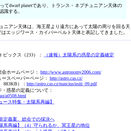
dwarf planetであり、トランス・ネプチュニアン天体の
認識する。
チュニアン天体は、海王星より遠方にあって太陽の周りを回る天
ではエッジワース・カイパーベルト天体と表記してきました。
トピックス（233）：
（速報）太陽系の惑星の定義確定
総会ホームページ：
http://www.astronomy2006.com/
ュースペーパーページ：
http://astro.cas.cz/
、883KB）：
http://astro.cas.cz/nuncius/nsiii_09.pdf
ジ・惑星の定義について：
faq/a0508.html
ュース特集・太陽系再編】
新定義案、総会での採決へ
陽系再編】（4）守られるか、冥王星の地位