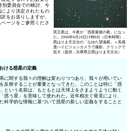
特別委員会での検討、今
議により決定されたもの
和訳をお送りしますが、
ムページをご参照くださ
冥王星は、今夜が「惑星最後の夜」になっ
た。2006年8月24日21時8分（日本時間）、
西はりま天文台の「なゆた望遠鏡」＋高感
度ハイビジョンカメラで撮影。クリックで
拡大（提供：兵庫県立西はりま天文台）
おける惑星の定義
系に関する我々の理解は変わりつつあり、我々が用いてい
を反映することが重要となってきた。このことは特に「惑
」という名前は、もともとは天球上をさまようように動く
「惑う星」を意味して使われた。近年相次ぐ発見により、
た科学的な情報に基づいて惑星の新しい定義をすることと