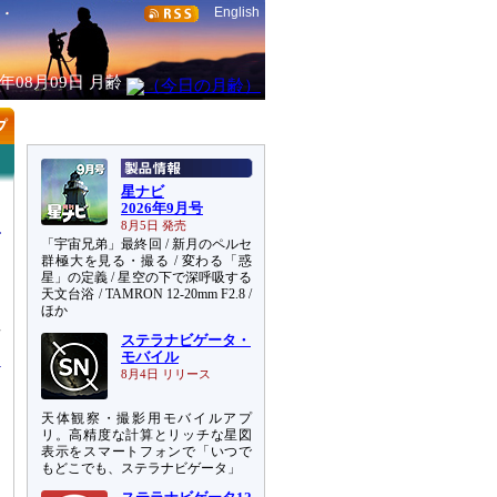
English
6年08月09日
月齢
星ナビ
2026年9月号
8月5日 発売
「宇宙兄弟」最終回 / 新月のペルセ
群極大を見る・撮る / 変わる「惑
星」の定義 / 星空の下で深呼吸する
天文台浴 / TAMRON 12-20mm F2.8 /
定
ほか
星
ステラナビゲータ・
モバイル
8月4日 リリース
天体観察・撮影用モバイルアプ
リ。高精度な計算とリッチな星図
表示をスマートフォンで「いつで
もどこでも、ステラナビゲータ」