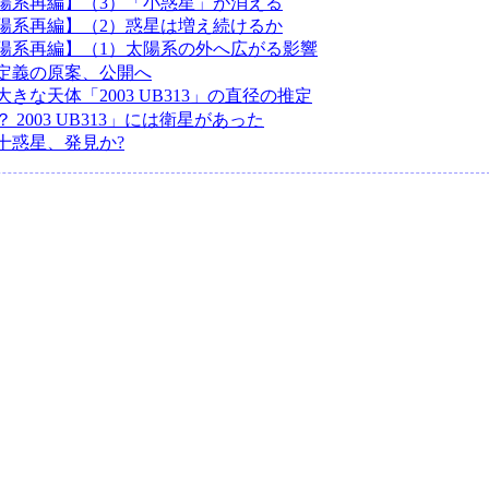
陽系再編】（3）「小惑星」が消える
陽系再編】（2）惑星は増え続けるか
陽系再編】（1）太陽系の外へ広がる影響
定義の原案、公開へ
きな天体「2003 UB313」の直径の推定
 2003 UB313」には衛星があった
十惑星、発見か?