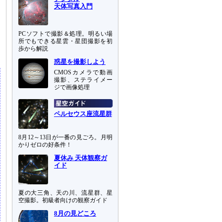
天体写真入門
PCソフトで撮影＆処理。明るい場
所でもできる星雲・星団撮影を初
歩から解説
惑星を撮影しよう
CMOSカメラで動画
撮影、ステライメー
ジで画像処理
ペルセウス座流星群
8月12～13日が一番の見ごろ。月明
かりゼロの好条件！
夏休み 天体観察ガ
イド
夏の大三角、天の川、流星群、星
空撮影。初級者向けの観察ガイド
8月の見どころ