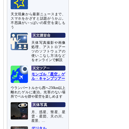
天文現象から最新ニュースまで、
スマホをかざすと話題がうかぶ。
不思議がいっぱいの星空を楽しも
う
天体写真撮影や画像
処理、アストロアー
ツのソフトウェアの
使いこなし方法など
をオンラインで解説
モンゴル「星空」ゲ
ル・キャンプツアー
ウランバートルから西へ250km以上
離れたゲルに連泊。光害のない場
所でペルセ群や星空を楽しめます
月、惑星、彗星、星
雲・星団、天の川、
星景、…
デジタル