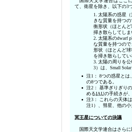
国際天文学連合はここ
て、衛星を除き、以下の3
1. 太陽系の惑星
きな質量を持つの
衡形状（ほとんど
掃き散らしてしま
2. 太陽系のdwa
な質量を持つので
形状（ほとんど球
を掃き散らしてい
3. 太陽の周り
3）は、Small Sola
注1： 8つの惑星と
の8つである。
注2： 基準ぎりぎりの
める
IAU
の手続きが
注3： これらの天体
注1）、彗星、他の小
冥王星についての決議
国際天文学連合はさらに