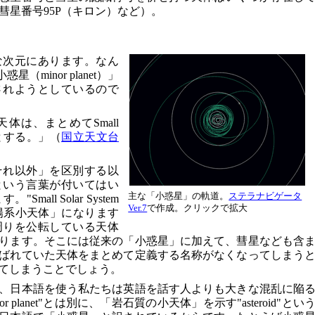
周期彗星番号95P（キロン）など）。
な次元にあります。なん
（minor planet）」
されようとしているので
体は、まとめてSmall
ぶこととする。」（
国立天文台
それ以外」を区別する以
という言葉が付いてはい
主な「小惑星」の軌道。
ステラナビゲータ
ll Solar System
Ver.7
で作成。クリックで拡大
太陽系小天体」になります
周りを公転している天体
ります。そこには従来の「小惑星」に加えて、彗星なども含
ばれていた天体をまとめて定義する名称がなくなってしまう
てしまうことでしょう。
、日本語を使う私たちは英語を話す人よりも大きな混乱に陥
 planet"とは別に、「岩石質の小天体」を示す"asteroid"とい