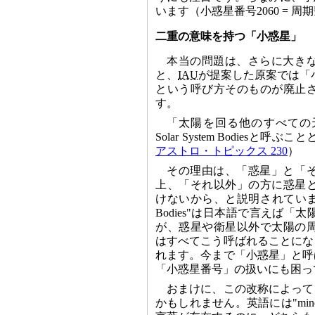
います（小惑星番号2060 = 
二重の意味を持つ「小惑星」
本当の問題は、さらに大き
と、
IAU
が提案した原案では「小惑星
という呼び方そのものが廃止
す。
「太陽を回る他のすべての天
Solar System Bodiesと呼
アストロ・トピックス 230
）
その理由は、「惑星」と「
上、「それ以外」の方に惑星
けないから、と説明されています。"Sma
Bodies"は日本語で言えば「
が、惑星や衛星以外で太陽の
はすべてこう呼ばれることにな
れます。今まで「小惑星」と呼
「小惑星番号」の扱いにも困っ
おまけに、この改称によって
かもしれません。英語には"minor