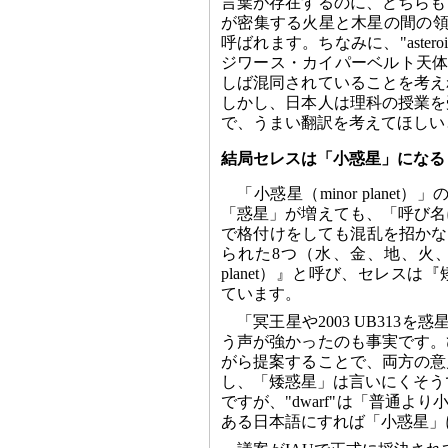
言葉が存在するのに、どちらも
が密集する火星と木星の間の領域は、
呼ばれます。ちなみに、"astero
ジワース・カイパーベルト天体が代表的
しば混同されていることを考え
しかし、日本人は理科の授業を
で、うまい翻訳を考えてほしい
結局セレスは「小惑星」になる
「小惑星（minor plan
「惑星」が増えても、「呼び名
で格付けをしても混乱を招かな
られた8つ（水、金、地、火、木
planet）』と呼び、セレスは『
ています。
「冥王星や2003 UB31
う声が強かったのも事実です。
がら提案することで、両方の意
し、「矮惑星」は言いにくそうで
ですが、"dwarf"は「普通より小
ある日本語にすれば「小惑星」