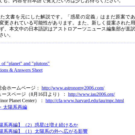
ても、内容を日本語で覚えたい方は少しお待ちください。
した文書を元にした解説です。「惑星の定義」はまだ原案で
は変更されている可能性があります。また、新しく提案された
ず、本文中の日本語訳はアストロアーツニュース編集部が直
さい。
 of "planet" and "plutons"
stions & Answers Sheet
総会ホームページ：
http://www.astronomy2006.com/
ースページ（8月16日より）：
http://www.iau2006.org/
Planet Center）：
http://cfa-www.harvard.edu/iau/mpc.html
・太陽系再編
陽系再編】（2）惑星は増え続けるか
陽系再編】（1）太陽系の外へ広がる影響