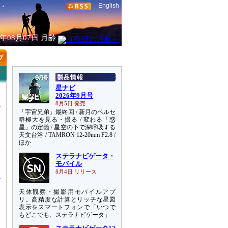
English
6年08月07日
月齢
星ナビ
2026年9月号
8月5日 発売
「宇宙兄弟」最終回 / 新月のペルセ
群極大を見る・撮る / 変わる「惑
星」の定義 / 星空の下で深呼吸する
天文台浴 / TAMRON 12-20mm F2.8 /
う
ほか
体
ステラナビゲータ・
あ
モバイル
8月4日 リリース
天体観察・撮影用モバイルアプ
リ。高精度な計算とリッチな星図
表示をスマートフォンで「いつで
もどこでも、ステラナビゲータ」