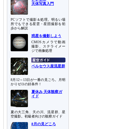
天体写真入門
PCソフトで撮影＆処理。明るい場
所でもできる星雲・星団撮影を初
歩から解説
惑星を撮影しよう
CMOSカメラで動画
撮影、ステライメー
ジで画像処理
ペルセウス座流星群
8月12～13日が一番の見ごろ。月明
かりゼロの好条件！
夏休み 天体観察ガ
イド
ま
と
夏の大三角、天の川、流星群、星
空撮影。初級者向けの観察ガイド
る
う
8月の見どころ