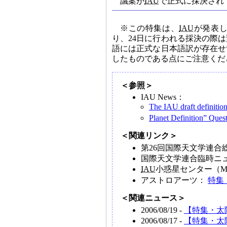
議案が
IAU
で正式に採決され
※この特集は、
IAU
が発表
り、24日に行われる採決の際
語には正式な日本語訳が存在せ
したものである点にご注意くだ
＜参照＞
IAU News：
The IAU draft definition
Planet Definition” Que
＜関連リンク＞
第26回国際天文学連合
国際天文学連合臨時ニュ
IAU
小惑星センター（Minor 
アストロアーツ：
特集
＜関連ニュース＞
2006/08/19 -
【特集・太
2006/08/17 -
【特集・太