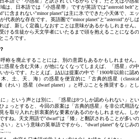
日本語で「小惑星」と訳されているからです。たとえば小惑
日本語では「小惑星帯」ですが英語では"asteroid belt"
id"に含まれない"minor planet"は主に氷でできた小天体で、エ
な存在です。英語圏で"minor planet"と"asteroid"がし
れば、新しく定義しなおすことは意味があるかもしれません
受ける生徒から天文学者にいたるまで頭を抱えることになる
ところです。
？
et）」の呼称を廃止することには、別の意図もあるかもしれません
に惑星を含む天体」が他になくなってしまえば、「惑星」の
いからです。たとえば、
IAU
は提案の中で「1900年以前に認
、土、天、海）の惑星を便宜的に『古典的惑星（classica
矮（わい）惑星（dwarf planet）』と呼ぶことを推奨する」と
3を惑星に」という声とは別に、「惑星は8つしか認められない」と
ひょっとすると、今回の原案は「古典的惑星」を非公式用語
見を取り入れた折衷案的な要素があるのかもしれません。し
すね。天文用語で"dwarf"は「矮」と翻訳されることが多い
さい」という意味の英単語ですから、"dwarf planet"をなじみ
に…。