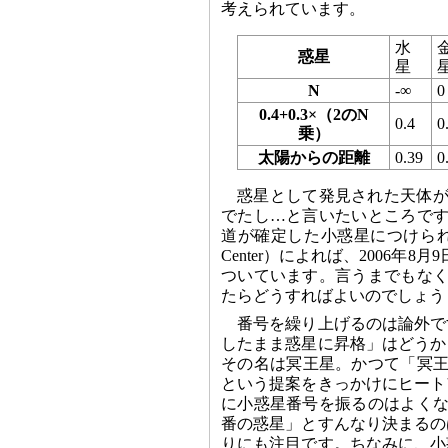
考えられています。
水
惑星
星
N
-∞
0
0.4+0.3×（2のN
0.4
0
乗）
太陽からの距離
0.39
0
惑星として発見された天体が
でたし…と言いたいところです
道が確定した小惑星につけら
Center）によれば、2006年8
ついています。言うまでもなく
たらどうすればよいのでしょう
番号を繰り上げるのは論外で
したまま惑星に昇格」はどうか
その名は冥王星。かつて「冥王
という提案をきっかけにヒート
に小惑星番号を振るのはよくな
番の惑星」とすんなり決まるの
りにも注目です。ちなみに、小