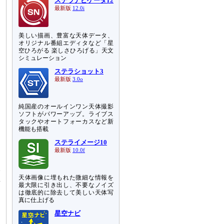
ステラナビゲータ12
最新版
12.0i
美しい描画、豊富な天体データ、
オリジナル番組エディタなど「星
空ひろがる 楽しさひろげる」天文
シミュレーション
ステラショット3
最新版
3.0o
純国産のオールインワン天体撮影
ソフトがパワーアップ。ライブス
タックやオートフォーカスなど新
機能も搭載
ステライメージ10
最新版
10.0f
水
星
天体画像に埋もれた微細な情報を
最大限に引き出し、不要なノイズ
こ
は徹底的に除去して美しい天体写
ー
真に仕上げる
ー
星空ナビ
と