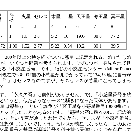
金
地
火星
セレス
木星
土星
天王星
海王星
冥王星
星
球
1
2
3
4
5
6
7
8
.7
1
1.6
2.8
5.2
10
19.6
38.8
77.2
.72
1.00
1.52
2.77
5.22
9.54
19.2
30.1
39.5
、200年以上の時を経てついに惑星に認定される。めでたし
が、いくつか問題が考えられます。その1つが、発見されて
れる「小惑星番号」です。
IAU
の小惑星センター（Minor Plane
月9日現在で338,097個の小惑星が見つかっていて134,339個に番号
「1」はセレスなのですが、そのセレスが惑星になってしま
？
す。「永久欠番」も前例がありません。では「小惑星番号を
というと、似たようなケースで騒ぎになった天体があります
星は惑星か」という論争が「冥王星を小惑星番号10000番に
アップしたことがあるのです。「惑星の座に残るのに、記念
い」という声が通ったわけですから、セレスが「小惑星番号
は想像しにくいでしょう。セレスが惑星になったら、このあ
惑星番号と彗星の認識符号を併せ持つ天体はいくつか存在し