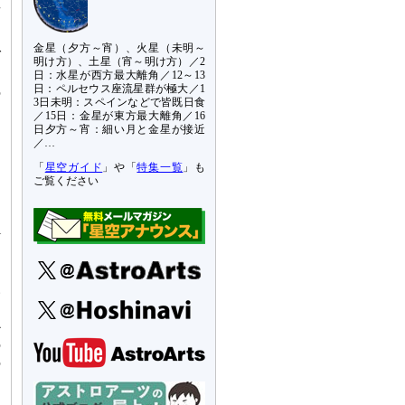
星
と
ッ
金星（夕方～宵）、火星（未明～
ば
明け方）、土星（宵～明け方）／2
。
日：水星が西方最大離角／12～13
日：ペルセウス座流星群が極大／1
の
3日未明：スペインなどで皆既日食
／15日：金星が東方最大離角／16
日夕方～宵：細い月と金星が接近
／…
「
星空ガイド
」や「
特集一覧
」も
。
ご覧ください
中
め
l
し
い
な
か
の
の