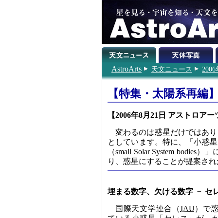
AstroArts
天文ニュース
200
【特集・太陽系再編】
【2006年8月21日 アストロアー
変わるのは惑星だけではあり
としています。特に、「小惑星（m
（small Solar Syste
り、惑星にすることが提案され
埋まる数字、欠ける数字 － セ
国際天文学連合（
IAU
）で