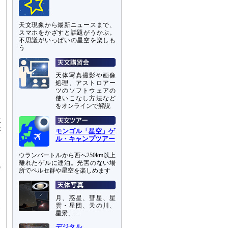
天文現象から最新ニュースまで、
スマホをかざすと話題がうかぶ。
不思議がいっぱいの星空を楽しも
う
天体写真撮影や画像
処理、アストロアー
ツのソフトウェアの
使いこなし方法など
め
をオンラインで解説
軌
t
が
モンゴル「星空」ゲ
ル・キャンプツアー
っ
ウランバートルから西へ250km以上
離れたゲルに連泊。光害のない場
残
所でペルセ群や星空を楽しめます
。
」
的
月、惑星、彗星、星
1
雲・星団、天の川、
星景、…
た
て
デジタル