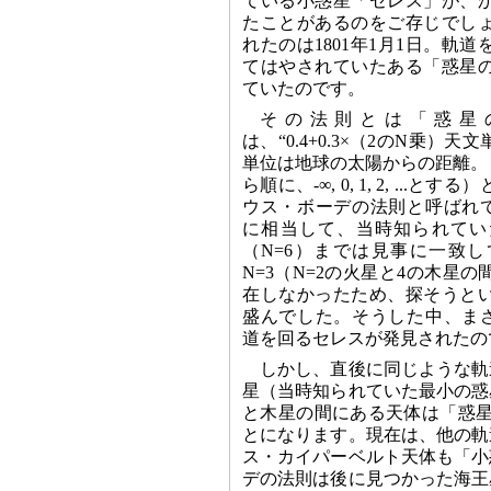
ている小惑星「セレス」が、
たことがあるのをご存じでし
れたのは1801年1月1日。軌
てはやされていたある「惑星
ていたのです。
その法則とは「惑星
は、“0.4+0.3×（2のN乗）
単位は地球の太陽からの距離。
ら順に、-∞, 0, 1, 2, ...
ウス・ボーデの法則と呼ばれて
に相当して、当時知られてい
（N=6）までは見事に一致
N=3（N=2の火星と4の木星
在しなかったため、探そうとい
盛んでした。そうした中、まさ
道を回るセレスが発見されたの
しかし、直後に同じような軌
星（当時知られていた最小の惑
と木星の間にある天体は「惑星（Pl
とになります。現在は、他の軌
ス・カイパーベルト天体も「小
デの法則は後に見つかった海王