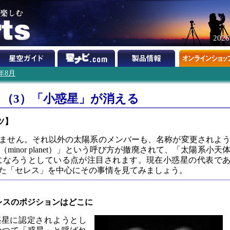
202
6年8月
（3）「小惑星」が消える
ツ】
ません。それ以外の太陽系のメンバーも、名称が変更されよ
inor planet）」という呼び方が撤廃されて、「太陽系小天
m bodies）」になろうとしている点が注目されます。現在小惑星の代表で
た「セレス」を中心にその事情を見てみましょう。
レスのポジションはどこに
惑星に認定されようとし