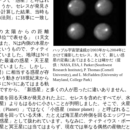
かつて「惑星」と呼ばれ
ょうか。セレスが発見さ
道を計算した結果、当時も
の法則」に見事に一致し
の太陽からの距離
天文単位”で表せる」（1天文
また、Nは内側の水星か
とする）というもので、ティティ
ハッブル宇宙望遠鏡が2003年から2004年に
いました。地球はN=1
かけて撮影したセレス。丸くて、新しい惑
星の定義にあてはまることは確かだ（提
た最遠の惑星・天王星
供：NASA, ESA, J. Parker (Southwest
していました。しかし、
Research Institute), P. Thomas (Cornell
の間）に相当する惑星が存
University), and L. McFadden (University of
う動きが18世紀末から
Maryland, College Park）
にN=3にあてはまる軌
ですから、「新惑星」と多くの人が思ったに違いありません。
道を回る天体が発見された上に、セレスを含めたすべてが、
星）よりもはるかに小さいことが判明しました。そこで、火
anet）」ではなく「小惑星（minor planet）」と呼ばれる
道を回っている天体、たとえば海王星の外側を回るエッジワ
惑星」として扱われています。ちなみに、ティティウス・ボ
星と冥王星には当てはまらず、現在では単なる偶然の産物だ