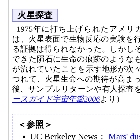
火星探査
1975年に打ち上げられたアメリ
は、火星表面で生物反応の実験を
る証拠は得られなかった。しかし
できた隕石に生命の痕跡のような
が流れていたことを示す地形が次
つれて、火星生命への期待が高ま
後、サンプルリターンや有人探査
ースガイド宇宙年鑑2006
より）
＜参照＞
UC Berkeley News：
Mars' du