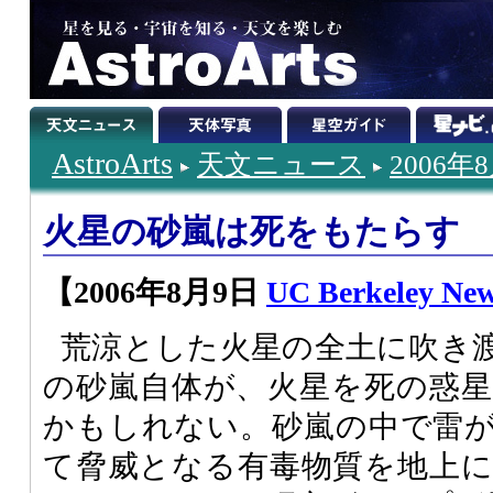
AstroArts
天文ニュース
2006年
火星の砂嵐は死をもたらす
【2006年8月9日
UC Berkeley Ne
荒涼とした火星の全土に吹き
の砂嵐自体が、火星を死の惑
かもしれない。砂嵐の中で雷
て脅威となる有毒物質を地上