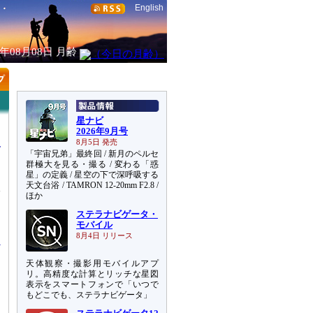
English
6年08月08日
月齢
星ナビ
2026年9月号
8月5日 発売
「宇宙兄弟」最終回 / 新月のペルセ
群極大を見る・撮る / 変わる「惑
星」の定義 / 星空の下で深呼吸する
天文台浴 / TAMRON 12-20mm F2.8 /
形
ほか
こ
ステラナビゲータ・
て
モバイル
8月4日 リリース
天体観察・撮影用モバイルアプ
リ。高精度な計算とリッチな星図
表示をスマートフォンで「いつで
もどこでも、ステラナビゲータ」