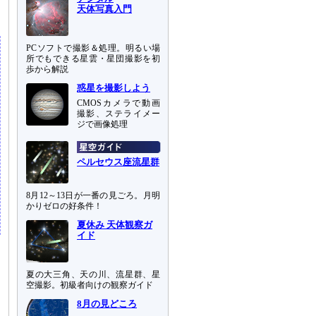
天体写真入門
PCソフトで撮影＆処理。明るい場
所でもできる星雲・星団撮影を初
歩から解説
惑星を撮影しよう
CMOSカメラで動画
撮影、ステライメー
ジで画像処理
ペルセウス座流星群
8月12～13日が一番の見ごろ。月明
かりゼロの好条件！
夏休み 天体観察ガ
イド
夏の大三角、天の川、流星群、星
空撮影。初級者向けの観察ガイド
8月の見どころ