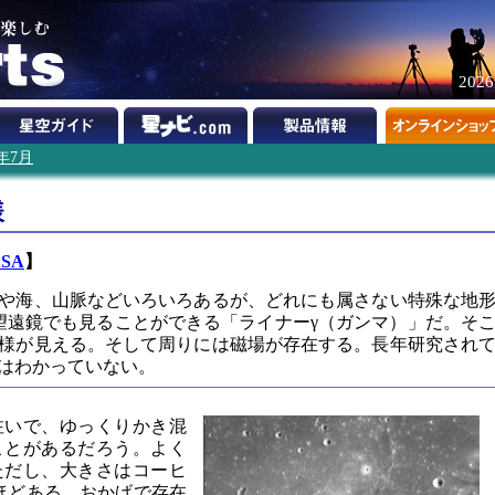
202
6年7月
様
SA
】
や海、山脈などいろいろあるが、どれにも属さない特殊な地
望遠鏡でも見ることができる「ライナーγ（ガンマ）」だ。そ
様が見える。そして周りには磁場が存在する。長年研究され
はわかっていない。
注いで、ゆっくりかき混
ことがあるだろう。よく
ただし、大きさはコーヒ
倍ほどある。おかげで存在