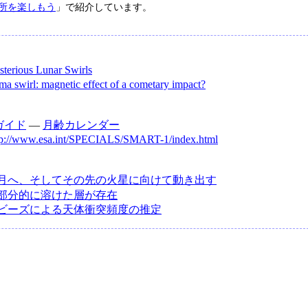
所を楽しもう
」で紹介しています。
terious Lunar Swirls
a swirl: magnetic effect of a cometary impact?
ガイド
―
月齢カレンダー
tp://www.esa.int/SPECIALS/SMART-1/index.html
月へ、そしてその先の火星に向けて動き出す
部分的に溶けた層が存在
ビーズによる天体衝突頻度の推定