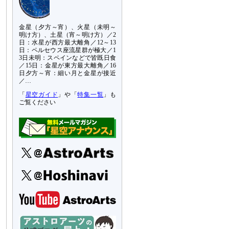
金星（夕方～宵）、火星（未明～
明け方）、土星（宵～明け方）／2
日：水星が西方最大離角／12～13
日：ペルセウス座流星群が極大／1
3日未明：スペインなどで皆既日食
／15日：金星が東方最大離角／16
日夕方～宵：細い月と金星が接近
／…
「
星空ガイド
」や「
特集一覧
」も
ご覧ください