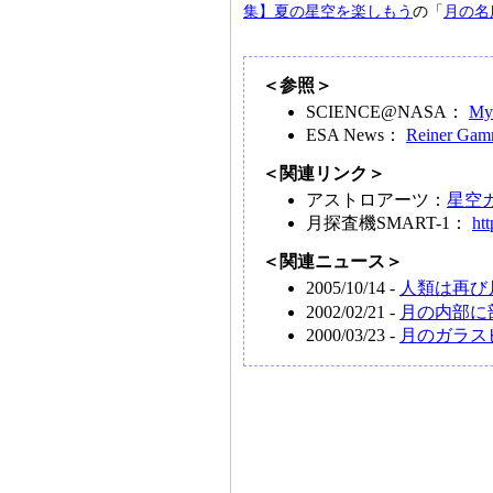
集】夏の星空を楽しもう
の「
月の名
＜参照＞
SCIENCE@NASA：
Mys
ESA News：
Reiner Gamm
＜関連リンク＞
アストロアーツ：
星空
月探査機SMART-1：
ht
＜関連ニュース＞
2005/10/14 -
人類は再び
2002/02/21 -
月の内部に
2000/03/23 -
月のガラス