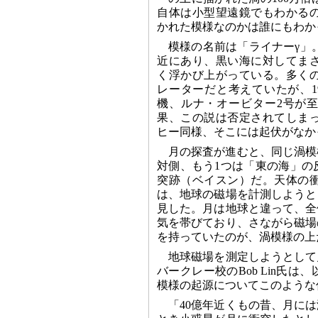
自体は小型望遠鏡でもわかる
かれた模様なのかは誰にもわか
模様の名前は「ライナーγ」
近にあり、黒い海に対してま
く浮かび上がっている。多く
レーターだと考えていたが、19
機、ルナ・オービター2号が
果、この説は否定されてしま
ヒー同様、そこには起伏がなか
月の探査が進むと、同じ渦模
対側、もう1つは「東の海」の
突跡（ベイスン）だ。天体の衝
は、地球の磁場を計測しようと
見した。月は地球と違って、全
気を帯びており、さながら磁場
を持っていたのが、渦模様の上
地球磁場を測定しようとして
バークレー校のBob Lin氏
模様の起源についてこのような
「40億年近くもの昔、月に