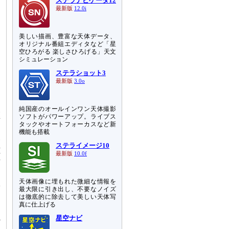
ステラナビゲータ12
最新版
12.0i
美しい描画、豊富な天体データ、
オリジナル番組エディタなど「星
空ひろがる 楽しさひろげる」天文
シミュレーション
ステラショット3
最新版
3.0o
反
純国産のオールインワン天体撮影
ソフトがパワーアップ。ライブス
衝
タックやオートフォーカスなど新
に
機能も搭載
発
ステライメージ10
磁
最新版
10.0f
場
天体画像に埋もれた微細な情報を
学
最大限に引き出し、不要なノイズ
渦
は徹底的に除去して美しい天体写
真に仕上げる
星空ナビ
の