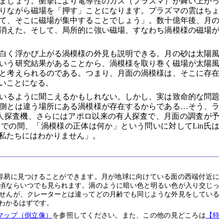
ましょう。衝撃により電導性のガス（プラズマ）が舞い上が
りながら磁場を「押す」ことになります。プラズマの雲はち
て、そこに磁場が集中することでしょう」。数十億年後、月
消えた。そして、局所的に強い磁場、すなわち渦模様の磁場
白く浮かび上がる渦模様の外見も説明できる。月の砂は太陽
いう研究結果があることから、渦模様を取り巻く磁場が太陽
と考えられるのである。つまり、月面の渦模様は、そこに存
いことになる。
いるように聞こえるかもしれない。しかし、実は致命的な問
側とは違う場所にある渦模様が存在するからである…そう、
人探査機、さらにはアポロ以来の有人探査で、月面の調査が
での間、「渦模様の正体は何か」という問いに対してLin氏
私たちにはわかりません」。
容易に見つけることができます。月が地球に向けている面の西端付近
頃ならいつでも見られます。渦のように暗い色と明るい色が入り交じ
せんが、クレーターとは違ってどの月齢でも同じような外見をしてい
わかるはずです。
マップ（倒立像）
を参照してください。また、この他の見どころは
【