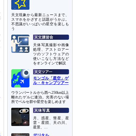
っ
ょ
の
天文現象から最新ニュースまで、
が
スマホをかざすと話題がうかぶ。
不思議がいっぱいの星空を楽しも
う
風
風
在
天体写真撮影や画像
処理、アストロアー
ツのソフトウェアの
使いこなし方法など
題
をオンラインで解説
ラ
予
は
モンゴル「星空」ゲ
ル・キャンプツアー
ウランバートルから西へ250km以上
離れたゲルに連泊。光害のない場
所でペルセ群や星空を楽しめます
に
っ
月、惑星、彗星、星
る
雲・星団、天の川、
星景、…
特
デジタル