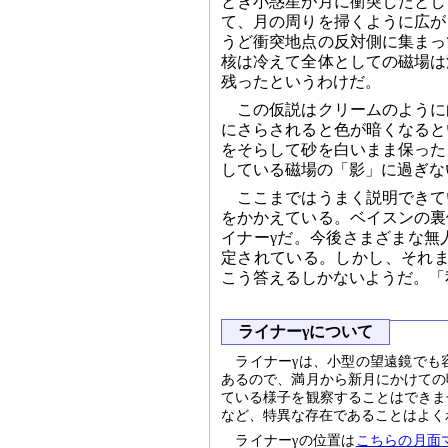
とき小惑星が月に衝突したとし
て、月の周りを掃くように広が
うど衝突地点の反対側に集まっ
核は冷えて全体としての磁場は
残ったというわけだ。
この仮説はクリームのように
にさらされると色が暗くなると
をそらして砂を白いまま保った
している磁場の「影」に過ぎな
ここまではうまく説明できて
をかかえている。ベイスンの裏
イナーγだ。今後さまざまな無
定されている。しかし、それま
こう答えるしかないようだ。「
ライナーγについて
ライナーγは、小型の望遠鏡でも
あるので、満月から新月にかけての
ている様子を観察することはできま
など、特異な存在であることはよく
ライナーγの位置は
こちらの月面