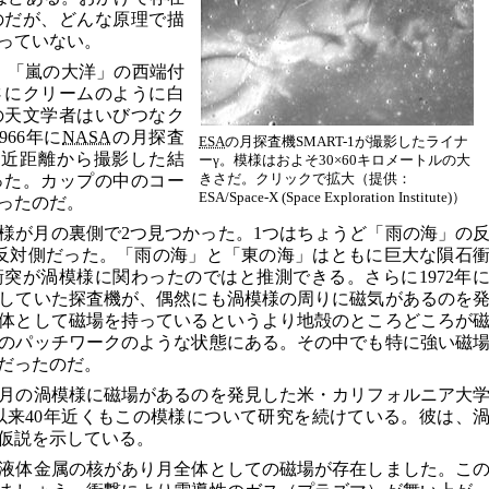
のだが、どんな原理で描
っていない。
。「嵐の大洋」の西端付
さにクリームのように白
の天文学者はいびつなク
66年に
NASA
の月探査
ESA
の月探査機SMART-1が撮影したライナ
至近距離から撮影した結
ーγ。模様はおよそ30×60キロメートルの大
きさだ。クリックで拡大（提供：
った。カップの中のコー
ESA/Space-X (Space Exploration Institute)）
ったのだ。
様が月の裏側で2つ見つかった。1つはちょうど「雨の海」の
反対側だった。「雨の海」と「東の海」はともに巨大な隕石
突が渦模様に関わったのではと推測できる。さらに1972年
していた探査機が、偶然にも渦模様の周りに磁気があるのを
体として磁場を持っているというより地殻のところどころが
のパッチワークのような状態にある。その中でも特に強い磁
だったのだ。
月の渦模様に磁場があるのを発見した米・カリフォルニア大
は、以来40年近くもこの模様について研究を続けている。彼は、
仮説を示している。
は液体金属の核があり月全体としての磁場が存在しました。こ