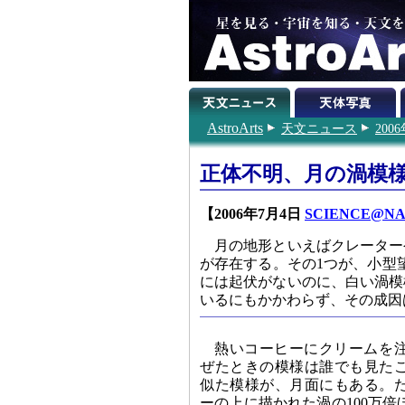
AstroArts
天文ニュース
200
正体不明、月の渦模
【2006年7月4日
SCIENCE@NA
月の地形といえばクレーター
が存在する。その1つが、小型
には起伏がないのに、白い渦模
いるにもかかわらず、その成因
熱いコーヒーにクリームを
ぜたときの模様は誰でも見た
似た模様が、月面にもある。
ーの上に描かれた渦の100万