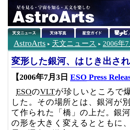
AstroArts
天文ニュース
2006年
変形した銀河、はじき出さ
【2006年7月3日
ESO
Press Relea
ESO
の
VLT
が珍しいところで
した。その場所とは、銀河が
て作られた「橋」の上だ。銀
の形を大きく変えるとともに