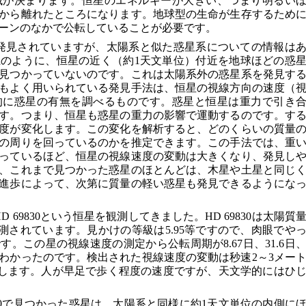
域が決まります。恒星のエネルギーが大きい、つまり明るい
から離れたところになります。地球型の生命が生存するため
ーンのなかで公転していることが必要です。
が発見されていますが、太陽系と似た惑星系についての情報は
のように、恒星の近く（約1天文単位）付近を地球ほどの惑
見つかっていないのです。これは太陽系外の惑星系を発見す
もよく用いられている発見手法は、恒星の視線方向の速度（
的に惑星の有無を調べるものです。惑星と恒星は重力で引き
す。つまり、恒星も惑星の重力の影響で運動するのです。す
度が変化します。この変化を解析すると、どのくらいの質量
の周りを回っているのかを推定できます。この手法では、重
っているほど、恒星の視線速度の変動は大きくなり、発見し
、これまで見つかった惑星のほとんどは、木星や土星と同じ
進歩によって、次第に質量の軽い惑星も発見できるようにな
 69830という恒星を観測してきました。HD 69830は太陽質
推測されています。見かけの等級は5.95等ですので、肉眼でや
。この星の視線速度の測定から公転周期が8.67日、31.6日
がわかったのです。検出された視線速度の変動は秒速2～3メー
当します。人が早足で歩く程度の速度ですが、天文学的にはひ
830で見つかった惑星は、太陽系と同様に約1天文単位の内側に