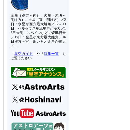
金星（夕方～宵）、火星（未明～
明け方）、土星（宵～明け方）／2
日：水星が西方最大離角／12～13
日：ペルセウス座流星群が極大／1
3日未明：スペインなどで皆既日食
／15日：金星が東方最大離角／16
日夕方～宵：細い月と金星が接近
／…
「
星空ガイド
」や「
特集一覧
」も
ご覧ください