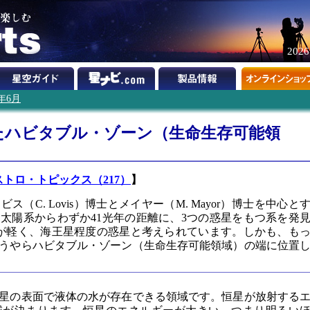
202
6年6月
たハビタブル・ゾーン（生命生存可能領
ストロ・トピックス（217）
】
（C. Lovis）博士とメイヤー（M. Mayor）博士を中心と
太陽系からわずか41光年の距離に、3つの惑星をもつ系を発
が軽く、海王星程度の惑星と考えられています。しかも、も
うやらハビタブル・ゾーン（生命生存可能領域）の端に位置
星の表面で液体の水が存在できる領域です。恒星が放射する