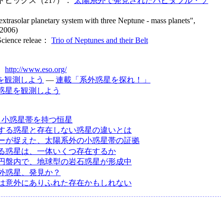
トピックス（217）：
太陽系外で発見されたハビタブル・ゾ
extrasolar planetary system with three Neptune - mass planets",
 2006)
ce releae：
Trio of Neptunes and their Belt
：
http://www.eso.org/
を観測しよう
―
連載「系外惑星を探れ！」
惑星を観測しよう
と小惑星帯を持つ恒星
する惑星と存在しない惑星の違いとは
ーが捉えた、太陽系外の小惑星帯の証拠
る惑星は、一体いくつ存在するか
円盤内で、地球型の岩石惑星が形成中
外惑星、発見か？
は意外にありふれた存在かもしれない