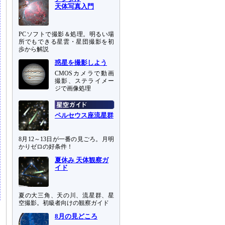
天体写真入門
PCソフトで撮影＆処理。明るい場
所でもできる星雲・星団撮影を初
歩から解説
惑星を撮影しよう
CMOSカメラで動画
撮影、ステライメー
ジで画像処理
ペルセウス座流星群
8月12～13日が一番の見ごろ。月明
かりゼロの好条件！
夏休み 天体観察ガ
イド
夏の大三角、天の川、流星群、星
空撮影。初級者向けの観察ガイド
8月の見どころ