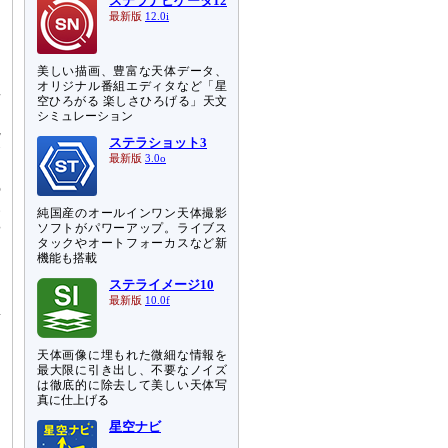
ほ
ステラナビゲータ12
最新版
12.0i
に
あ
美しい描画、豊富な天体データ、
オリジナル番組エディタなど「星
星
空ひろがる 楽しさひろげる」天文
る
シミュレーション
視
ステラショット3
合
最新版
3.0o
る
の
い
純国産のオールインワン天体撮影
や
ソフトがパワーアップ。ライブス
タックやオートフォーカスなど新
く
機能も搭載
っ
ステライメージ10
最新版
10.0f
量
っ
、
天体画像に埋もれた微細な情報を
最大限に引き出し、不要なノイズ
ト
は徹底的に除去して美しい天体写
じ
真に仕上げる
星空ナビ
ほ