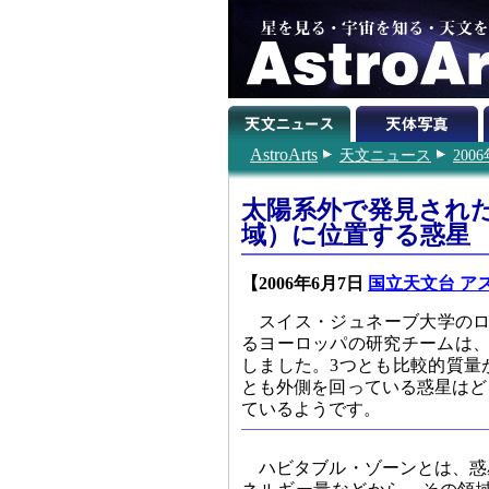
AstroArts
天文ニュース
200
太陽系外で発見され
域）に位置する惑星
【2006年6月7日
国立天文台 ア
スイス・ジュネーブ大学のロビス
るヨーロッパの研究チームは、
しました。3つとも比較的質量
とも外側を回っている惑星はど
ているようです。
ハビタブル・ゾーンとは、惑