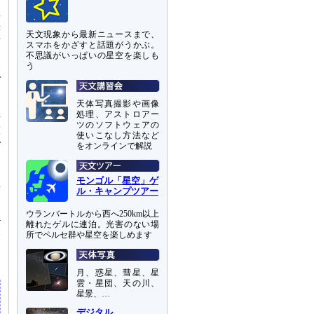
星
惑
天文現象から最新ニュースまで、
岩
スマホをかざすと話題がうかぶ。
ら
不思議がいっぱいの星空を楽しも
う
い
ゾ
天体写真撮影や画像
存
処理、アストロアー
ツのソフトウェアの
徴
使いこなし方法など
で
をオンラインで解説
、
モンゴル「星空」ゲ
変
ル・キャンプツアー
ま
ウランバートルから西へ250km以上
必
離れたゲルに連泊。光害のない場
本
所でペルセ群や星空を楽しめます
リ
月、惑星、彗星、星
雲・星団、天の川、
星景、…
デジタル