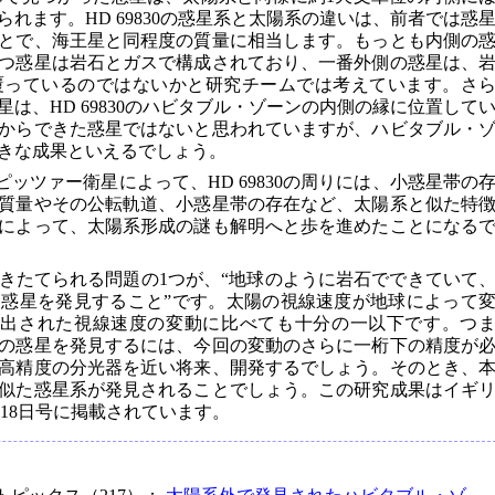
れます。HD 69830の惑星系と太陽系の違いは、前者では惑
ることで、海王星と同程度の質量に相当します。もっとも内側の
つ惑星は岩石とガスで構成されており、一番外側の惑星は、
覆っているのではないかと研究チームでは考えています。さ
は、HD 69830のハビタブル・ゾーンの内側の縁に位置して
からできた惑星ではないと思われていますが、ハビタブル・
きな成果といえるでしょう。
ピッツァー衛星によって、HD 69830の周りには、小惑星帯の
質量やその公転軌道、小惑星帯の存在など、太陽系と似た特
によって、太陽系形成の謎も解明へと歩を進めたことになる
きたてられる問題の1つが、“地球のように岩石でできていて
惑星を発見すること”です。太陽の視線速度が地球によって
検出された視線速度の変動に比べても十分の一以下です。つ
の惑星を発見するには、今回の変動のさらに一桁下の精度が
高精度の分光器を近い将来、開発するでしょう。そのとき、
似た惑星系が発見されることでしょう。この研究成果はイギ
年5月18日号に掲載されています。