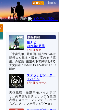
English
6年08月07日
月齢
星ナビ
2026年9月号
8月5日 発売
「宇宙兄弟」最終回 / 新月のペルセ
群極大を見る・撮る / 変わる「惑
星」の定義 / 星空の下で深呼吸する
天文台浴 / TAMRON 12-20mm F2.8 /
ほか
す
ステラナビゲータ・
見
モバイル
っ
8月4日 リリース
し
天体観察・撮影用モバイルアプ
リ。高精度な計算とリッチな星図
表示をスマートフォンで「いつで
もどこでも、ステラナビゲータ」
エ