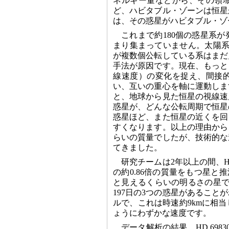
ネルギー量などから、その領
ど、ハビタブル・ゾーンは恒星
は、その惑星がハビタブル・ゾ
これまで約180個の惑星系
まり集まっていません。太陽系
が複数個公転している系はまだ
手法が原因です。現在、もっと
線速度）の変化を捉え、間接
い、互いの重心を軸に運動しま
と、地球から見た恒星の視線速
惑星が、どんな公転周期で恒星
惑星ほど、また恒星の近くを回
すくなります。以上の理由から
らいの質量でしたが、技術的な
てきました。
研究チームは2年以上の間、HD
の約0.86倍の質量をもつ星と
と見えるくらいの明るさの星です
197日の3つの惑星があること
ルで、これは時速約9kmに相
ょうにわずかな速度です。
データ解析の結果、HD 69