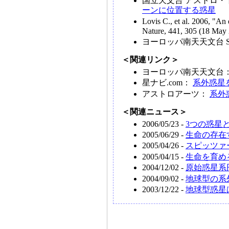
国立天文台 アストロ・
ーンに位置する惑星
Lovis C., et al. 2006, "An 
Nature, 441, 305 (18 May
ヨーロッパ南天天文台 Scien
＜関連リンク＞
ヨーロッパ南天天文台
星ナビ.com：
系外惑星
アストロアーツ：
系外
＜関連ニュース＞
2006/05/23 -
3つの惑星
2005/06/29 -
生命の存在
2005/04/26 -
スピッツァ
2005/04/15 -
生命を育め
2004/12/02 -
原始惑星系
2004/09/02 -
地球型の系
2003/12/22 -
地球型惑星