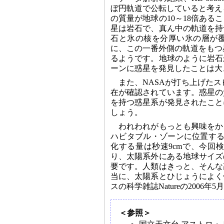
ぼ円軌道で公転していると考えら
の質量が地球の10～18倍あ
星は岩石で、真ん中の軌道を持
石と氷の核を分厚い氷の層が
に、この一番外側の軌道をもつ星
るようです。地球のように岩石
ーンに惑星を発見したことは大
また、NASAが打ち上げたス
在が確認されています。惑星の
を持つ惑星系が発見されたこと
しょう。
われわれがもっとも興味をか
ハビタブル・ゾーンに位置する
化する量は秒速9cmで、今回
り、太陽系外にある地球サイズ
要です。人類はきっと、そんな
当に、太陽系とひじょうによく
スの科学雑誌Natureの2006
＜参照＞