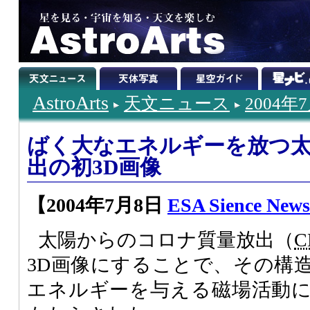
AstroArts
天文ニュース
2004年
ばく大なエネルギーを放つ
出の初3D画像
【2004年7月8日
ESA Sience News
太陽からのコロナ質量放出（
C
3D画像にすることで、その構
エネルギーを与える磁場活動