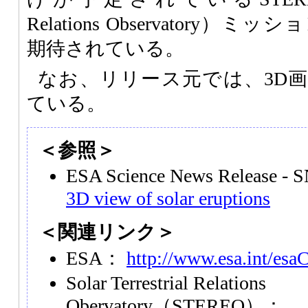
Relations Observatory
期待されている。
なお、リリース元では、3D
ている。
＜参照＞
ESA Science News Release -
3D view of solar eruptions
＜関連リンク＞
ESA：
http://www.esa.int/esa
Solar Terrestrial Relations
Obervatory（STEREO）：