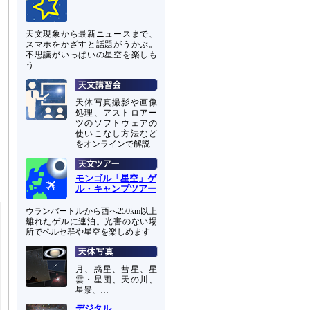
天文現象から最新ニュースまで、
スマホをかざすと話題がうかぶ。
不思議がいっぱいの星空を楽しも
う
天体写真撮影や画像
ン
処理、アストロアー
ッ
ツのソフトウェアの
使いこなし方法など
をオンラインで解説
モンゴル「星空」ゲ
ル・キャンプツアー
ウランバートルから西へ250km以上
離れたゲルに連泊。光害のない場
所でペルセ群や星空を楽しめます
月、惑星、彗星、星
雲・星団、天の川、
星景、…
デジタル