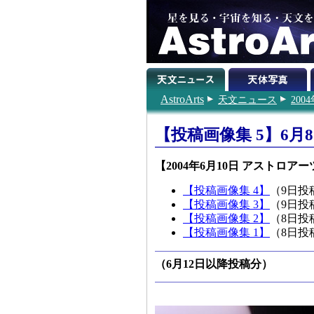
AstroArts
天文ニュース
200
【投稿画像集 5】6月
【2004年6月10日 アストロア
【投稿画像集 4】
（9日投
【投稿画像集 3】
（9日投
【投稿画像集 2】
（8日投
【投稿画像集 1】
（8日投
（6月12日以降投稿分）