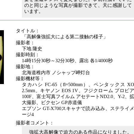
のと同じような写真が撮影できて、天に感謝して
います。
タイトル：
「高解像強拡大による第二接触の様子」
撮影者：
下地 隆史
撮影時刻：
14時15分30秒～32分30秒、露出 各1/4000秒
撮影地：
北海道稚内市 ノシャップ岬灯台
撮影機材等：
タカハシ FC-65（fl=500mm）、ペンタックス X
2.5mm、キヤノン EOS 1V、フジクローム プロビ
100F、富士写真フイルム アセテートND2.0、Y-2、
大撮影、ビクセン GP赤道儀
エプソン GT-X700スキャナで読み込み、ステライ
ージ4
撮影者コメント：
強拡大高解像で迫力のある作品になりました。