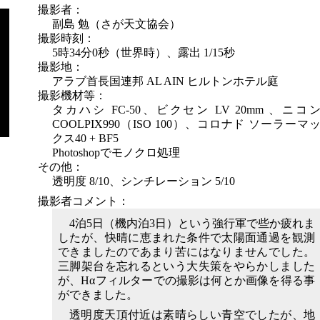
撮影者：
副島 勉（さが天文協会）
撮影時刻：
5時34分0秒（世界時）、露出 1/15秒
撮影地：
アラブ首長国連邦 AL AIN ヒルトンホテル庭
撮影機材等：
タカハシ FC-50、ビクセン LV 20mm 、ニコ
COOLPIX990（ISO 100）、コロナド ソーラーマ
クス40 + BF5
Photoshopでモノクロ処理
その他：
透明度 8/10、シンチレーション 5/10
撮影者コメント：
4泊5日（機内泊3日）という強行軍で些か疲れま
したが、快晴に恵まれた条件で太陽面通過を観測
できましたのであまり苦にはなりませんでした。
三脚架台を忘れるという大失策をやらかしました
が、Hαフィルターでの撮影は何とか画像を得る事
ができました。
透明度天頂付近は素晴らしい青空でしたが、地