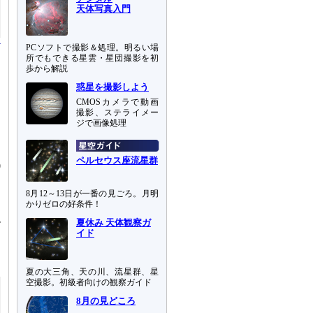
天体写真入門
PCソフトで撮影＆処理。明るい場
所でもできる星雲・星団撮影を初
歩から解説
惑星を撮影しよう
CMOSカメラで動画
撮影、ステライメー
ジで画像処理
ペルセウス座流星群
0
8月12～13日が一番の見ごろ。月明
かりゼロの好条件！
ン
ル
夏休み 天体観察ガ
イド
ィ
夏の大三角、天の川、流星群、星
空撮影。初級者向けの観察ガイド
8月の見どころ