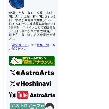
金星（夕方～宵）、火星（未明～
明け方）、土星（宵～明け方）／2
日：水星が西方最大離角／12～13
日：ペルセウス座流星群が極大／1
3日未明：スペインなどで皆既日食
／15日：金星が東方最大離角／16
日夕方～宵：細い月と金星が接近
／…
「
星空ガイド
」や「
特集一覧
」も
ご覧ください
ク