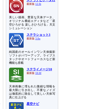
ステラナビゲータ12
最新版
12.0i
美しい描画、豊富な天体データ、
オリジナル番組エディタなど「星
、
空ひろがる 楽しさひろげる」天文
シミュレーション
ステラショット3
最新版
3.0o
純国産のオールインワン天体撮影
ソフトがパワーアップ。ライブス
タックやオートフォーカスなど新
機能も搭載
ステライメージ10
最新版
10.0f
天体画像に埋もれた微細な情報を
最大限に引き出し、不要なノイズ
は徹底的に除去して美しい天体写
真に仕上げる
星空ナビ