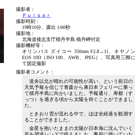
撮影者：
Ｐｕｌｓａｒ
撮影時刻：
19時10分、露出 1/60秒
撮影地：
北海道後志支庁積丹半島 積丹岬付近
撮影機材等：
オリンパス ズイコー 350mm F2.8→11、キヤノ
EOS 10D（ISO 100、AWB、JPEG）、写真用三脚
て固定撮影
撮影者コメント：
道央以北が晴れの可能性が高い、という前日の
天気予報を信じて青森から東日本フェリーに乗っ
て積丹半島に向かいました。予報通り、寿都（す
っつ）を過ぎる頃から太陽を仰ぐことができまし
た。
ときおり雲が流れる中で、ほぼ全経過を観測す
ることができました。
金星を抱いたままの太陽が日本海に沈んでいく
姿を望遠レンズで捉えました。事前に描いていた