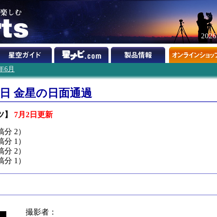
202
4年6月
8日 金星の日面通過
ーツ】
7月2日更新
稿分 2）
稿分 1）
稿分 2）
稿分 1）
撮影者：