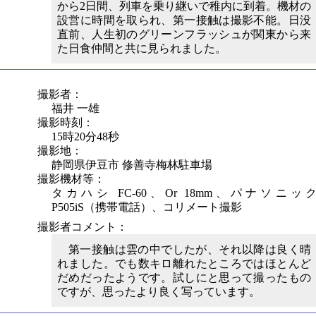
から2日間、列車を乗り継いで稚内に到着。機材の
設営に時間を取られ、第一接触は撮影不能。日没
直前、人生初のグリーンフラッシュが関東から来
た日食仲間と共に見られました。
撮影者：
福井 一雄
撮影時刻：
15時20分48秒
撮影地：
静岡県伊豆市 修善寺梅林駐車場
撮影機材等：
タカハシ FC-60、Or 18mm、パナソニッ
P505iS（携帯電話）、コリメート撮影
撮影者コメント：
第一接触は雲の中でしたが、それ以降は良く晴
れました。でも数キロ離れたところではほとんど
だめだったようです。試しにと思って撮ったもの
ですが、思ったより良く写っています。