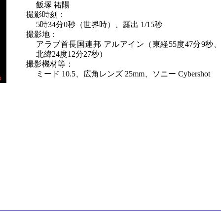
飯塚 祐陽
撮影時刻：
5時34分0秒（世界時）、露出 1/15秒
撮影地：
アラブ首長国連邦 アルアイン（東経55度47分9秒
北緯24度12分27秒）
撮影機材等：
ミード 10.5、広角レンズ 25mm、ソニー Cybershot