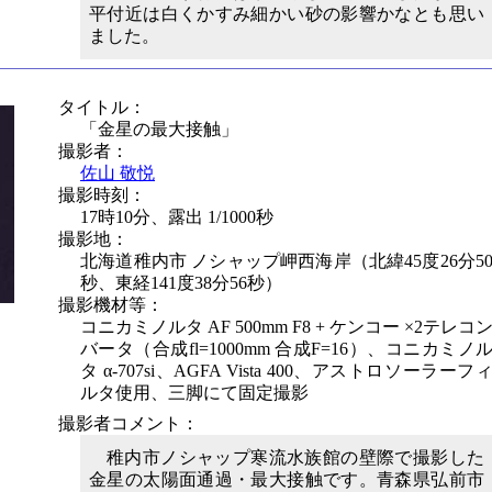
平付近は白くかすみ細かい砂の影響かなとも思い
ました。
タイトル：
「金星の最大接触」
撮影者：
佐山 敬悦
撮影時刻：
17時10分、露出 1/1000秒
撮影地：
北海道稚内市 ノシャップ岬西海岸（北緯45度26分5
秒、東経141度38分56秒）
撮影機材等：
コニカミノルタ AF 500mm F8 + ケンコー ×2テレコ
バータ（合成fl=1000mm 合成F=16）、コニカミノ
タ α-707si、AGFA Vista 400、アストロソーラーフ
ルタ使用、三脚にて固定撮影
撮影者コメント：
稚内市ノシャップ寒流水族館の壁際で撮影した
金星の太陽面通過・最大接触です。青森県弘前市