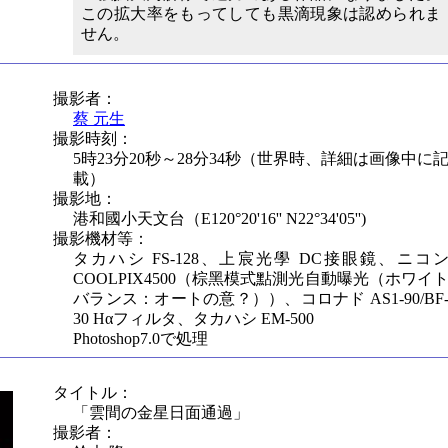
この拡大率をもってしても黒滴現象は認められま
せん。
撮影者：
蔡 元生
撮影時刻：
5時23分20秒～28分34秒（世界時、詳細は画像中に
載）
撮影地：
港和國小天文台（E120°20'16'' N22°34'05'')
撮影機材等：
タカハシ FS-128、上宸光學 DC接眼鏡、ニコ
COOLPIX4500（棕黑模式點測光自動曝光（ホワイ
バランス：オートの意？））、コロナド AS1-90/BF
30 Hαフィルタ、タカハシ EM-500
Photoshop7.0で処理
タイトル：
「雲間の金星日面通過」
撮影者：