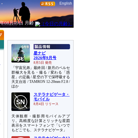
English
6年08月09日
月齢
星ナビ
2026年9月号
8月5日 発売
「宇宙兄弟」最終回 / 新月のペルセ
群極大を見る・撮る / 変わる「惑
星」の定義 / 星空の下で深呼吸する
天文台浴 / TAMRON 12-20mm F2.8 /
ほか
ステラナビゲータ・
モバイル
8月4日 リリース
天体観察・撮影用モバイルアプ
リ。高精度な計算とリッチな星図
表示をスマートフォンで「いつで
もどこでも、ステラナビゲータ」