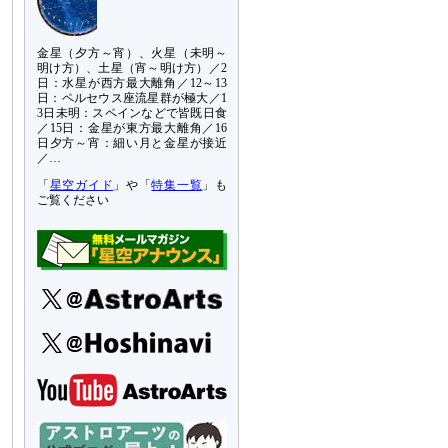
金星（夕方～宵）、火星（未明～
明け方）、土星（宵～明け方）／2
日：水星が西方最大離角／12～13
日：ペルセウス座流星群が極大／1
3日未明：スペインなどで皆既日食
／15日：金星が東方最大離角／16
日夕方～宵：細い月と金星が接近
／…
「
星空ガイド
」や「
特集一覧
」も
ご覧ください