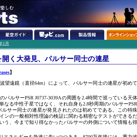
202
4年1月
を開く大発見、パルサー同士の連星
eases
】
波望遠鏡（直径64m）によって、パルサー同士の連星が初め
ルサーPSR J0737-3039Aの周囲を2.4時間で巡っている天
なる中性子星ではなく、それ自身も2.8秒周期のパルサーPS
ことだ。パルサー同士の連星が発見されたのは初めてである。この特
インの一般相対性理論の検証に関わる精密なテストができる
いう、今まで知り得なかったパルサーの外側について情報も
りエネルギーを急速に失いつつある。8700万年後には、重力