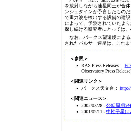
を放射しながら連星同士が合体
ンシュタインが予言したものだ
で重力波を検出する設備の建設
によって、予測されていたより
探し続ける研究者にとっては、
なお、パークス望遠鏡による
されたパルサー連星は、これま
＜参照＞
RAS Press Releases：
Fir
Observatory Press Release
＜関連リンク＞
パークス天文台：
http:/
＜関連ニュース＞
2002/03/28 -
公転周期5
2001/05/11 -
中性子星は