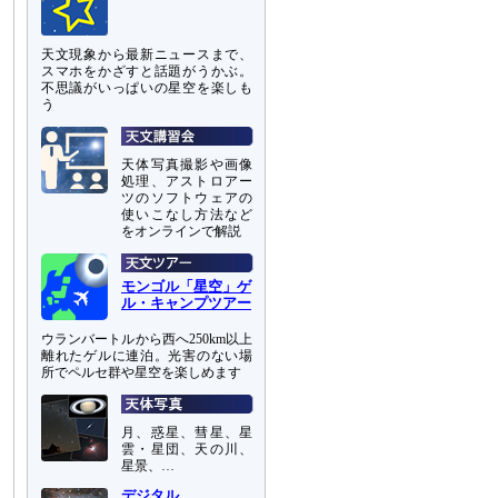
天文現象から最新ニュースまで、
スマホをかざすと話題がうかぶ。
不思議がいっぱいの星空を楽しも
う
天体写真撮影や画像
処理、アストロアー
ツのソフトウェアの
使いこなし方法など
をオンラインで解説
モンゴル「星空」ゲ
ル・キャンプツアー
ウランバートルから西へ250km以上
離れたゲルに連泊。光害のない場
所でペルセ群や星空を楽しめます
月、惑星、彗星、星
雲・星団、天の川、
星景、…
デジタル