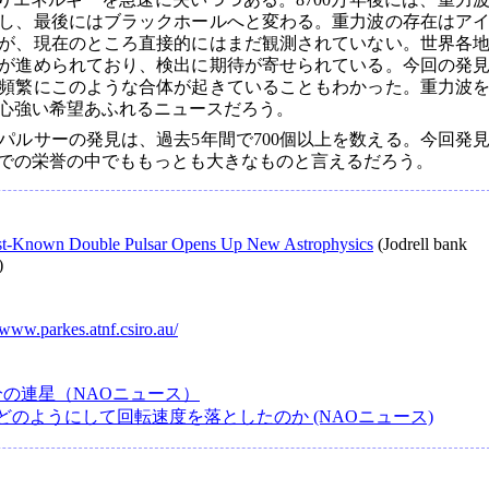
し、最後にはブラックホールへと変わる。重力波の存在はア
が、現在のところ直接的にはまだ観測されていない。世界各
が進められており、検出に期待が寄せられている。今回の発
頻繁にこのような合体が起きていることもわかった。重力波
心強い希望あふれるニュースだろう。
パルサーの発見は、過去5年間で700個以上を数える。今回発
での栄誉の中でももっとも大きなものと言えるだろう。
st-Known Double Pulsar Opens Up New Astrophysics
(Jodrell bank
)
/www.parkes.atnf.csiro.au/
分の連星（NAOニュース）
どのようにして回転速度を落としたのか (NAOニュース)