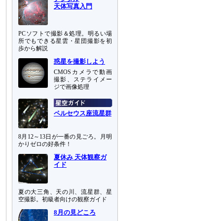
天体写真入門
PCソフトで撮影＆処理。明るい場
所でもできる星雲・星団撮影を初
歩から解説
惑星を撮影しよう
CMOSカメラで動画
撮影、ステライメー
ジで画像処理
ペルセウス座流星群
8月12～13日が一番の見ごろ。月明
かりゼロの好条件！
夏休み 天体観察ガ
イド
夏の大三角、天の川、流星群、星
空撮影。初級者向けの観察ガイド
8月の見どころ