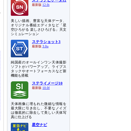
ステラナビゲータ12
イ
最新版
12.0i
地
見
美しい描画、豊富な天体データ、
を
オリジナル番組エディタなど「星
空ひろがる 楽しさひろげる」天文
シミュレーション
見
ステラショット3
最新版
3.0o
純国産のオールインワン天体撮影
ソフトがパワーアップ。ライブス
タックやオートフォーカスなど新
機能も搭載
ステライメージ10
最新版
10.0f
天体画像に埋もれた微細な情報を
最大限に引き出し、不要なノイズ
は徹底的に除去して美しい天体写
真に仕上げる
星空ナビ