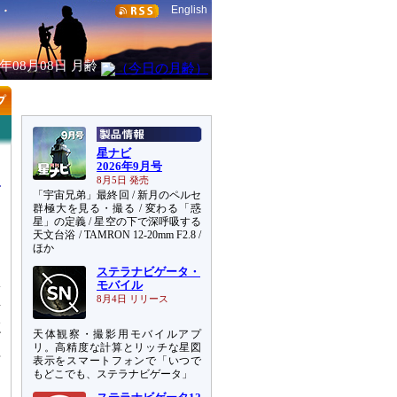
English
6年08月08日
月齢
星ナビ
2026年9月号
8月5日 発売
「宇宙兄弟」最終回 / 新月のペルセ
群極大を見る・撮る / 変わる「惑
星」の定義 / 星空の下で深呼吸する
天文台浴 / TAMRON 12-20mm F2.8 /
て
ほか
ステラナビゲータ・
体
モバイル
R
8月4日 リリース
殊
天体観察・撮影用モバイルアプ
だ
リ。高精度な計算とリッチな星図
得
表示をスマートフォンで「いつで
もどこでも、ステラナビゲータ」
波