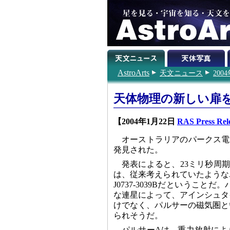
AstroArts
天文ニュース
200
天体物理の新しい扉
【2004年1月22日
RAS Press Rel
オーストラリアのパークス電
発見された。
発表によると、23ミリ秒周期のパ
は、従来考えられていたような単
J0737-3039Bだという
な連星によって、アインシュタ
けでなく、パルサーの磁気圏と
られそうだ。
パルサーAは、重力放射によ