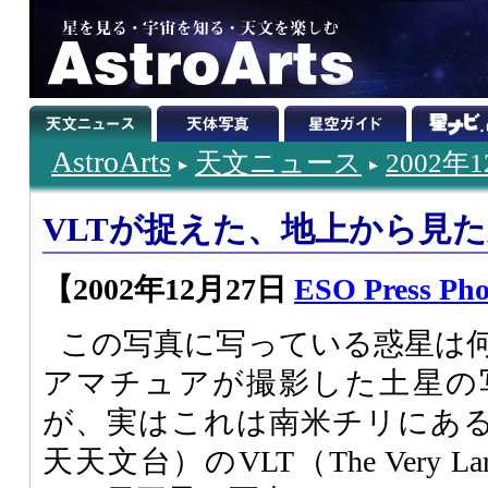
AstroArts
天文ニュース
2002年
VLTが捉えた、地上から見
【2002年12月27日
ESO Press Pho
この写真に写っている惑星は
アマチュアが撮影した土星の
が、実はこれは南米チリにあ
天天文台）の
VLT
（The Very L