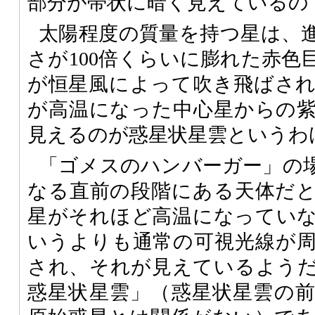
部分が帯状に暗く見えているの
太陽程度の質量を持つ星は、
さが100倍くらいに膨れた赤色
が恒星風によって吹き飛ばさ
が高温になった中心星からの
見えるのが惑星状星雲というわ
「ゴメスのハンバーガー」の
なる直前の段階にある天体だ
星がそれほど高温になってい
いうよりも通常の可視光線が
され、それが見えているよう
惑星状星雲」（惑星状星雲の