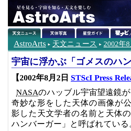
AstroArts
天文ニュース
2002年
宇宙に浮かぶ「ゴメスのハ
【2002年8月2日
STScI Press Rele
NASA
のハッブル宇宙望遠鏡が
奇妙な形をした天体の画像が
影した天文学者の名前と天体
ハンバーガー」と呼ばれている