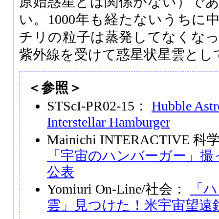
原始惑星とは関係がない）で
い。1000年も経たないうちに
チリの粒子は蒸発してなくな
紫外線を受けて惑星状星雲とし
＜参照＞
STScI-PR02-15：
Hubble Astr
Interstellar Hamburger
Mainichi INTERACTIV
「宇宙のハンバーガー」撮
公表
Yomiuri On-Line/社会：
「ハ
雲」見つけた！米宇宙望遠