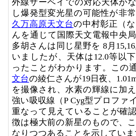
外線サーベイでの対応天体が
し爆発型変光星の可能性が非
久万高原天文台
の中村彰正（
んを通じて国際天文電報中央
多胡さんは同じ星野を 8月15,1
いましたが、天体は12.0等以
ったことがわかります。この
文台
の綾仁さんが19日夜、1.0
を撮像され、水素の輝線に加
強い吸収線（P Cyg型プロフ
重なって見えていることが確
徴は極大前の新星のもので、
なりつつあることを示していま