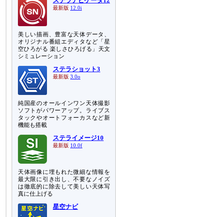
ステラナビゲータ12
最新版
12.0i
美しい描画、豊富な天体データ、
オリジナル番組エディタなど「星
空ひろがる 楽しさひろげる」天文
シミュレーション
ステラショット3
最新版
3.0o
純国産のオールインワン天体撮影
ソフトがパワーアップ。ライブス
タックやオートフォーカスなど新
機能も搭載
ステライメージ10
最新版
10.0f
天体画像に埋もれた微細な情報を
最大限に引き出し、不要なノイズ
は徹底的に除去して美しい天体写
真に仕上げる
星空ナビ