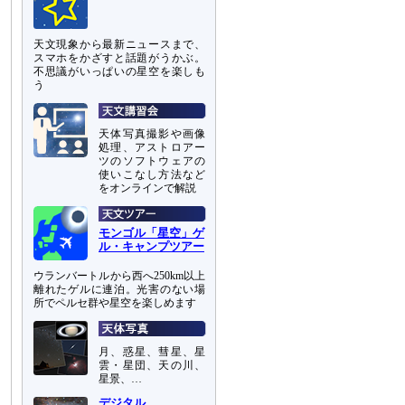
天文現象から最新ニュースまで、
スマホをかざすと話題がうかぶ。
不思議がいっぱいの星空を楽しも
う
天体写真撮影や画像
処理、アストロアー
ツのソフトウェアの
使いこなし方法など
をオンラインで解説
モンゴル「星空」ゲ
ル・キャンプツアー
ウランバートルから西へ250km以上
離れたゲルに連泊。光害のない場
所でペルセ群や星空を楽しめます
月、惑星、彗星、星
雲・星団、天の川、
星景、…
デジタル