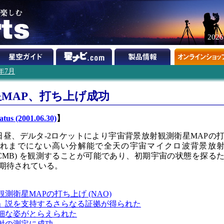
202
1年7月
MAP、打ち上げ成功
tus (2001.06.30)
】
0日昼、デルタ-2ロケットにより宇宙背景放射観測衛星MAPの
これまでにない高い分解能で全天の宇宙マイクロ波背景放
ckground; CMB) を観測することが可能であり、初期宇宙の状態を探る
期待されている。
測衛星MAPの打ち上げ (NAO)
」説を支持するさらなる証拠が得られた
細な姿がとらえられた
射の測定に成功