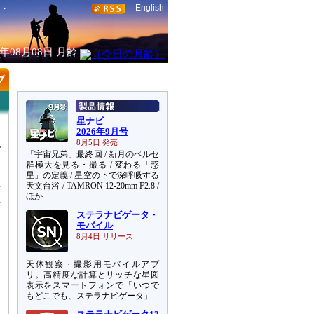
English
6年08月08日
月齢
星ナビ
2026年9月号
8月5日 発売
「宇宙兄弟」最終回 / 新月のペルセ
群極大を見る・撮る / 変わる「惑
星」の定義 / 星空の下で深呼吸する
天文台浴 / TAMRON 12-20mm F2.8 /
打
ほか
射
ステラナビゲータ・
た
モバイル
8月4日 リリース
天体観察・撮影用モバイルアプ
リ。高精度な計算とリッチな星図
表示をスマートフォンで「いつで
もどこでも、ステラナビゲータ」