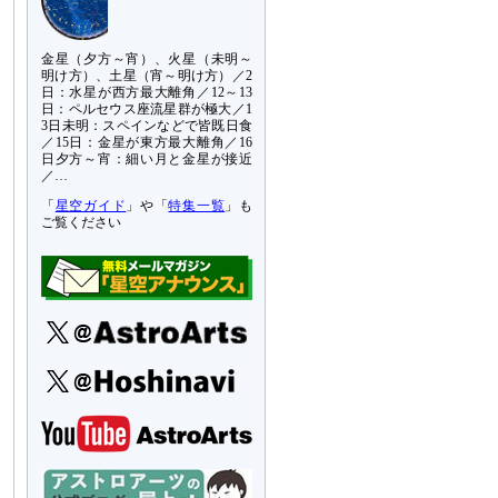
金星（夕方～宵）、火星（未明～
明け方）、土星（宵～明け方）／2
日：水星が西方最大離角／12～13
日：ペルセウス座流星群が極大／1
3日未明：スペインなどで皆既日食
／15日：金星が東方最大離角／16
日夕方～宵：細い月と金星が接近
／…
「
星空ガイド
」や「
特集一覧
」も
ご覧ください