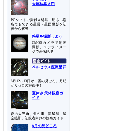
天体写真入門
PCソフトで撮影＆処理。明るい場
所でもできる星雲・星団撮影を初
歩から解説
惑星を撮影しよう
CMOSカメラで動画
撮影、ステライメー
ジで画像処理
ペルセウス座流星群
8月12～13日が一番の見ごろ。月明
かりゼロの好条件！
夏休み 天体観察ガ
イド
夏の大三角、天の川、流星群、星
空撮影。初級者向けの観察ガイド
8月の見どころ