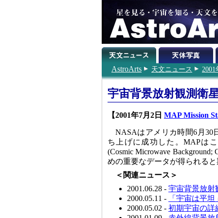
AstroArts
天文ニュース
200
宇宙背景放射観測衛星
【2001年7月2日
MAP Mission Sta
NASAはアメリカ時間6月3
ち上げに成功した。MAPは
(Cosmic Microwave Ba
めの重要なデータが得られると
＜関連ニュース＞
2001.06.28 -
宇宙背景放射観
2000.05.11 -
「宇宙は平坦
2000.05.02 -
初期宇宙の詳
2001.01.09 -
赤外線背景放