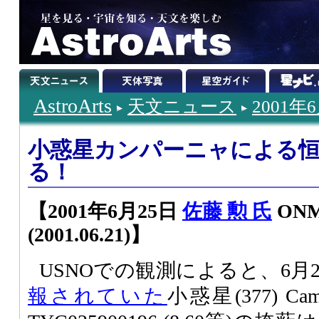
AstroArts
天文ニュース
2001年
小惑星カンパーニャによる
る！
【2001年6月25日
佐藤 勲 氏
ONM 
(2001.06.21)】
USNOでの観測によると、6月2
報されていた
小惑星(377) Ca