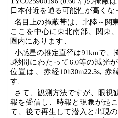
TYC025900196 (8.60等)の
日本付近を通る可能性が高くな
名目上の掩蔽帯は、北陸～関
ここを中心に東北南部、関東
圏内にあります。
小惑星の推定直径は91kmで
3秒間にわたって6.0等の減光
位置は、赤経10h30m22.3s, 赤緯
す。
さて、観測方法ですが、眼視
報を受信し、時報と現象が起
て、後で再生して潜入と出現の時