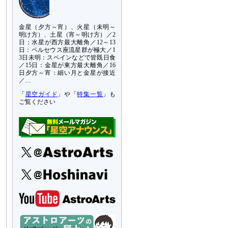
金星（夕方～宵）、火星（未明～
明け方）、土星（宵～明け方）／2
日：水星が西方最大離角／12～13
日：ペルセウス座流星群が極大／1
3日未明：スペインなどで皆既日食
／15日：金星が東方最大離角／16
日夕方～宵：細い月と金星が接近
／…
「
星空ガイド
」や「
特集一覧
」も
ご覧ください