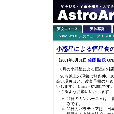
AstroArts
天文ニュース
200
小惑星による恒星食の予
【2001年5月31日
佐藤 勲 氏
ONM
6月の小惑星による恒星の掩
90点以上の現象は好条件、
高い現象ほど、改良予報のため
いします。１mas＝0".001
下さるようお願いいたします。
27日のカンパーニャは
みです。
28日のパラティアは、
精度の向上は見込めませ