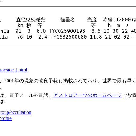
星     直径継続減光     恒星名    光度  赤経(J2000)
     km 秒  等                等    h  m  s   
nia  91  3  6.0 TYC025900196  8.6 10 30 22 +0
tia   76 10  2.4 TYC632500680 11.8 21 02 02 -
/aoc/aoc_j.html
、2001年の現象の改良予報も掲載されており、世界で最も早
。
は、電子メールや電話、
アストロアーツのホームページ
でも
は、
roup/occultation
rofile