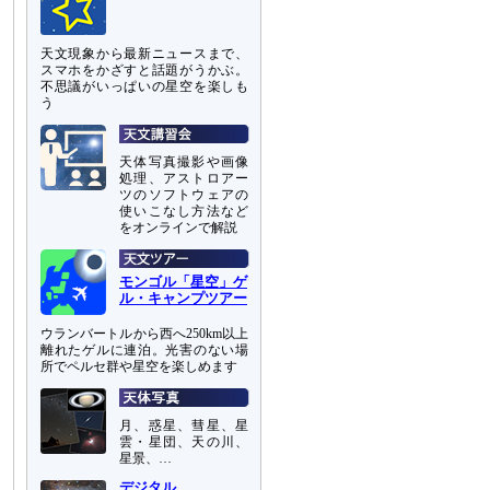
天文現象から最新ニュースまで、
スマホをかざすと話題がうかぶ。
不思議がいっぱいの星空を楽しも
う
天体写真撮影や画像
処理、アストロアー
ツのソフトウェアの
使いこなし方法など
をオンラインで解説
モンゴル「星空」ゲ
ル・キャンプツアー
ウランバートルから西へ250km以上
離れたゲルに連泊。光害のない場
所でペルセ群や星空を楽しめます
月、惑星、彗星、星
雲・星団、天の川、
星景、…
デジタル