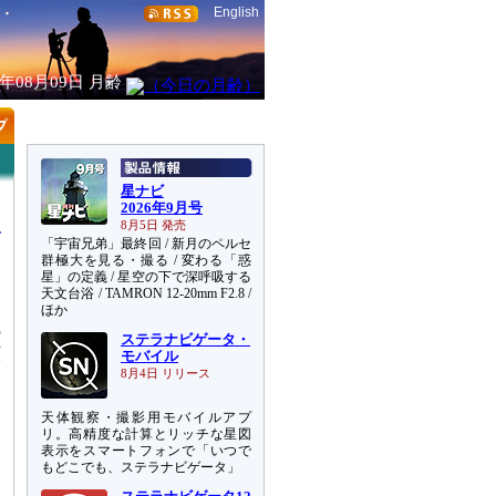
English
6年08月09日
月齢
星ナビ
2026年9月号
8月5日 発売
「宇宙兄弟」最終回 / 新月のペルセ
群極大を見る・撮る / 変わる「惑
星」の定義 / 星空の下で深呼吸する
天文台浴 / TAMRON 12-20mm F2.8 /
ほか
の
ステラナビゲータ・
願
モバイル
て
8月4日 リリース
天体観察・撮影用モバイルアプ
リ。高精度な計算とリッチな星図
表示をスマートフォンで「いつで
もどこでも、ステラナビゲータ」