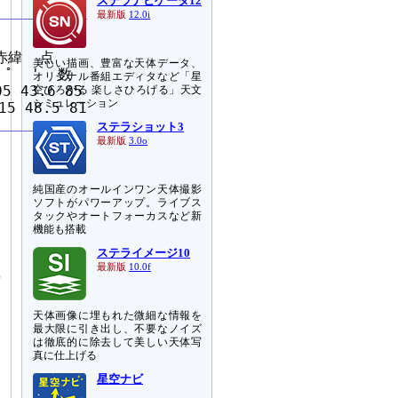
ステラナビゲータ12
最新版
12.0i
赤緯  点

美しい描画、豊富な天体データ、
ﾟ  '  数

オリジナル番組エディタなど「星
5 43.6 85

空ひろがる 楽しさひろげる」天文
シミュレーション
15 48.5 81
ステラショット3
最新版
3.0o
純国産のオールインワン天体撮影
ソフトがパワーアップ。ライブス
タックやオートフォーカスなど新
機能も搭載
く
ステライメージ10
最新版
10.0f
情
天体画像に埋もれた微細な情報を
最大限に引き出し、不要なノイズ
は徹底的に除去して美しい天体写
真に仕上げる
星空ナビ