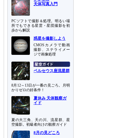
天体写真入門
PCソフトで撮影＆処理。明るい場
所でもできる星雲・星団撮影を初
歩から解説
惑星を撮影しよう
CMOSカメラで動画
撮影、ステライメー
ジで画像処理
ペルセウス座流星群
8月12～13日が一番の見ごろ。月明
かりゼロの好条件！
夏休み 天体観察ガ
イド
夏の大三角、天の川、流星群、星
空撮影。初級者向けの観察ガイド
8月の見どころ