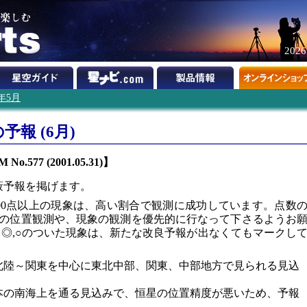
202
1年5月
報 (6月)
 No.577 (2001.05.31)】
蔽予報を掲げます。
100点以上の現象は、高い割合で観測に成功しています。点数
の位置観測や、現象の観測を優先的に行なって下さるようお
です。◎,○のついた現象は、新たな改良予報が出なくてもマークし
、北陸～関東を中心に東北中部、関東、中部地方で見られる見込
日本の南海上を通る見込みで、恒星の位置精度が悪いため、予報
ん。