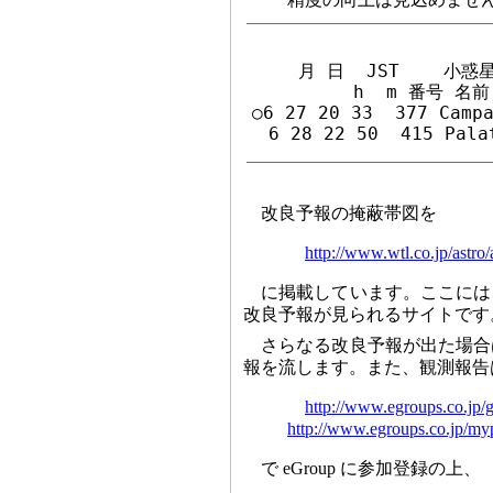
 月 日  JST    小惑
        h  m 番号 名前 
○6 27 20 33  377 Campa
  6 28 22 50  415 Pala
改良予報の掩蔽帯図を
http://www.wtl.co.jp/astro
に掲載しています。ここには
改良予報が見られるサイトです
さらなる改良予報が出た場合
報を流します。また、観測報告
http://www.egroups.co.jp/g
http://www.egroups.co.jp/myp
で eGroup に参加登録の上、