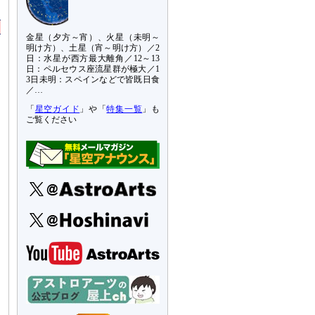
金星（夕方～宵）、火星（未明～
明け方）、土星（宵～明け方）／2
日：水星が西方最大離角／12～13
日：ペルセウス座流星群が極大／1
3日未明：スペインなどで皆既日食
／…
「
星空ガイド
」や「
特集一覧
」も
ご覧ください