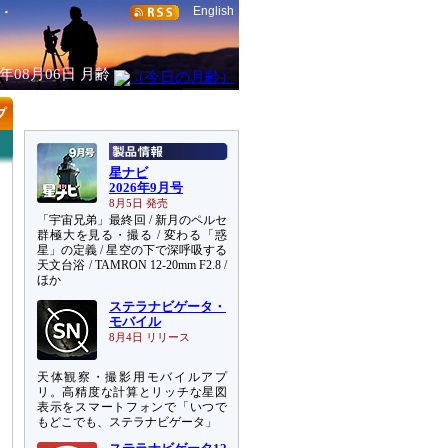
English
6年08月06日
月齢
星ナビ
2026年9月号
8月5日 発売
「宇宙兄弟」最終回 / 新月のペルセ
群極大を見る・撮る / 変わる「惑
星」の定義 / 星空の下で深呼吸する
天文台浴 / TAMRON 12-20mm F2.8 /
ほか
ステラナビゲータ・
モバイル
8月4日 リリース
天体観察・撮影用モバイルアプ
リ。高精度な計算とリッチな星図
表示をスマートフォンで「いつで
もどこでも、ステラナビゲータ」