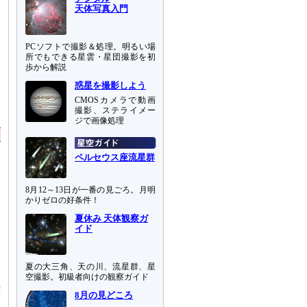
天体写真入門
PCソフトで撮影＆処理。明るい場
所でもできる星雲・星団撮影を初
歩から解説
問
惑星を撮影しよう
め
CMOSカメラで動画
撮影、ステライメー
ジで画像処理
ペルセウス座流星群
8月12～13日が一番の見ごろ。月明
かりゼロの好条件！
夏休み 天体観察ガ
イド
夏の大三角、天の川、流星群、星
空撮影。初級者向けの観察ガイド
ぬ
等
8月の見どころ