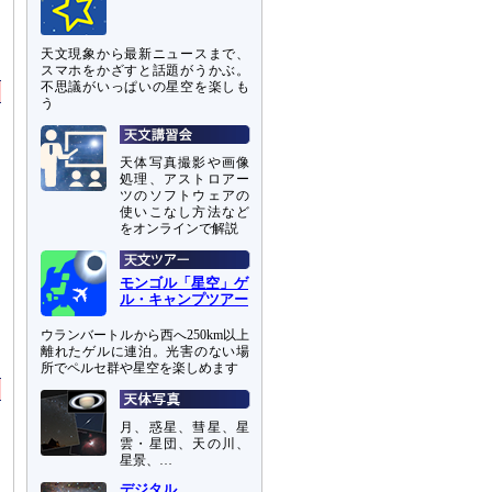
と
天文現象から最新ニュースまで、
スマホをかざすと話題がうかぶ。
不思議がいっぱいの星空を楽しも
う
天体写真撮影や画像
処理、アストロアー
ツのソフトウェアの
使いこなし方法など
をオンラインで解説
モンゴル「星空」ゲ
ル・キャンプツアー
ネ
ウランバートルから西へ250km以上
離れたゲルに連泊。光害のない場
所でペルセ群や星空を楽しめます
月、惑星、彗星、星
雲・星団、天の川、
星景、…
デジタル