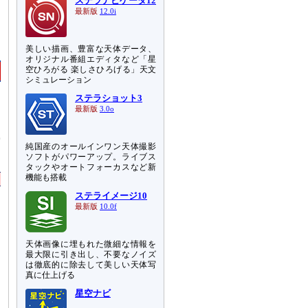
ステラナビゲータ12
最新版
12.0i
美しい描画、豊富な天体データ、
オリジナル番組エディタなど「星
空ひろがる 楽しさひろげる」天文
シミュレーション
ステラショット3
最新版
3.0o
、
空
純国産のオールインワン天体撮影
ソフトがパワーアップ。ライブス
タックやオートフォーカスなど新
機能も搭載
ステライメージ10
最新版
10.0f
天体画像に埋もれた微細な情報を
最大限に引き出し、不要なノイズ
は徹底的に除去して美しい天体写
真に仕上げる
星空ナビ