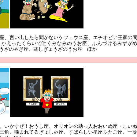
座、言い出したら聞かないケフェウス座、エチオピア王家の
りかえったくらいで吐くみなみのうお座、ふんづけるみずが
うざのやぎ座、蒸しぎょうざのうお座 ほか
、いかすぜ！おうし座、オリオンの助っ人おおいぬ座・こい
三角、噛まれてるぎょしゃ座、すばらしい星座ふたご座、一