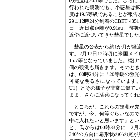
の光度は20.1等でした。さらに
行われた観測でも、小惑星は拡
度は19.5等級であることが報
29日12時24分到着のCBET 
日、近日点距離が0.91au、周期
近傍に近づいてきた彗星でした
彗星の公表から約1か月が経過
す。2月17日12時頃に米国メ
15.7等となっていました。続け
個の観測も届きます。そのとき
は、00時24分に「20等級の
可能な明るさになっています。こ
U1）とその様子が非常に似て
まま、さらに活発になってくれ
ところが、これらの観測が先
ですが、今、何等ぐらいなので
中に入れたいと思います』とい
と、氏からは00時33分に「2月2
340°の方向に扇形状の6′の尾が