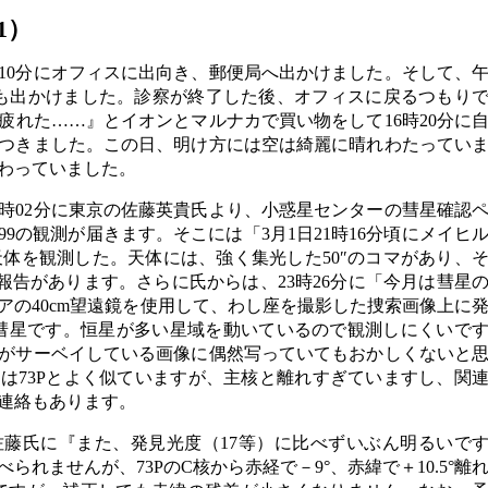
1）
時10分にオフィスに出向き、郵便局へ出かけました。そして、
も出かけました。診察が終了した後、オフィスに戻るつもり
疲れた……』とイオンとマルナカで買い物をして16時20分に
つきました。この日、明け方には空は綺麗に晴れわたってい
わっていました。
3時02分に東京の佐藤英貴氏より、小惑星センターの彗星確認
0099の観測が届きます。そこには「3月1日21時16分頃にメイヒ
天体を観測した。天体には、強く集光した50″のコマがあり、
う報告があります。さらに氏からは、23時26分に「今月は彗星
アの40cm望遠鏡を使用して、わし座を撮影した捜索画像上に
るい彗星です。恒星が多い星域を動いているので観測しにくいで
がサーベイしている画像に偶然写っていてもおかしくないと
は73Pとよく似ていますが、主核と離れすぎていますし、関
連絡もあります。
、佐藤氏に『また、発見光度（17等）に比べずいぶん明るいで
れませんが、73PのC核から赤経で－9°、赤緯で＋10.5°離