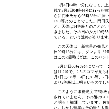
3月4日04時17分になって
鏡で3月3日04時44分に行った
らに門田氏から05時38分に届い
14.0等とのことでした。門田氏
と、天体は14等級とのことだ
きました。その日の夕方19時
ている」という連絡があります
この天体は、新彗星の発見として
日09時13分には、ダンより「H
はこの2週間ほどは、このハン
3月14日00時59分になっ
は11.2等で、2.5′のコマが
月1日に8.8等、4日に8.5等
より2等級以上明るいものでし
このように眼視光度で7等級
されていません。その後のCCD全
と明るく観測しています。佐藤
た。しかし彗星はその後も太陽