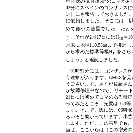
星雲状の視直径50″のコマがあ
02分にスペインのゴンザレス
ン）にも報告しておきました。そ
に依頼しました。そこには、
めて微小の彗星でした。たとえ
す。それが2月17日にはH
＝1
10
月末に地球に0.53auまで接
から求めた標準等級H
をさら
10
しょう』と追記しました。
01時52分には、ゴンザレ
う連絡が入ります。EMESを見
うございます。さすが佐藤さん
が故障修理中なので、リモート
21日には初めてコマのある彗
ってみたところ、光度は16.3
ます。そこで、氏には、06時
ろいろと助かっています。小惑
します。ただ、この彗星でも、
当は、ここからは（この増光の