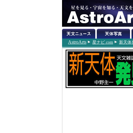
AstroArts
星ナビ.com
新天体