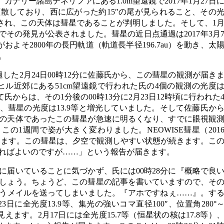
、カナリー諸島テネリファにある1.0m望遠鏡で2017年1月27日
散しており、西に広がった約15″の尾が見られること、その
告され、この天体は彗星であることが判明しました。そして、1
4351でその発見が公表されました。彗星の近日点通過は2017年3月
がおよそ2800年の長円軌道（軌道長半径196.7au）を動き、太
。
した2月24日00時12分に佐藤氏から、この彗星の観測が届き
イヒル近郊にある51cm望遠鏡で行われた氏の4個の観測の光度
て氏からは、その1分後の00時13分に2月23日12時頃に行われた
、彗星の光度は13.9等と増光していました。そして佐藤氏か
微光の天体であったこの彗星が急速に明るくなり、すでに眼視観
の1週間で姿が大きく変わりました。NEOWISE彗星（201
います。この彗星は、夕空で観測しやすい状態が続きます。こ
ればよいのですが……」という報告が届きます。
に届いていることに気づかず、氏には00時28分に『概略で良
しょう。ちょうど、この彗星の記事を書いていますので、そ
うメイルを送ってしまいました。『アホですねぇ……』。す
3日に全光度13.9等、集光の強いコマ直径100″、位置角280°
見えます。2月17日には全光度15.7等（恒星状の核は17.8等）