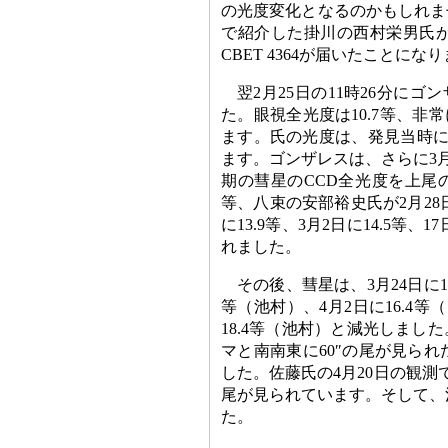
の光度変化となるのかもしれま
で紹介した掛川の西村栄男氏が
CBET 4364が届いたことにな
翌2月25日の11時26分にゴ
た。眼視全光度は10.7等、非
ます。氏の光度は、発見当時に
ます。ゴンザレスは、さらに3月
期の彗星のCCD全光度を上尾の門田
等、八束の安部裕史氏が2月28日に1
に13.9等、3月2日に14.5等
れました。
その後、彗星は、3月24日に15
等（池村）、4月2日に16.4等（
18.4等（池村）と減光しまし
マと南南東に60″の尾が見ら
した。佐藤氏の4月20日の観測で
尾が見られています。そして、池
た。