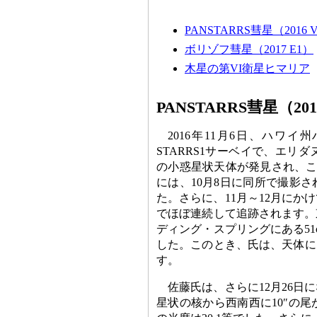
PANSTARRS彗星（2016
ボリゾフ彗星（2017 E1）
木星の第VI衛星ヒマリア
PANSTARRS彗星（20
2016年11月6日、ハワイ
STARRS1サーベイで、エリ
の小惑星状天体が発見され、この
には、10月8日に同所で撮影
た。さらに、11月～12月に
でほぼ連続して追跡されます。東
ディング・スプリングにある51c
した。このとき、氏は、天体に
す。
佐藤氏は、さらに12月26
星状の核から西南西に10″の