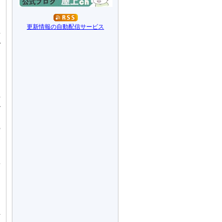
更新情報の自動配信サービス
午
で
自
ま
ペ
ル
そ
の
発
す
思
連
す
れ