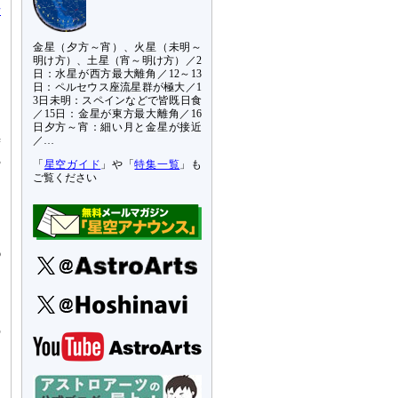
号
た
金星（夕方～宵）、火星（未明～
明け方）、土星（宵～明け方）／2
日：水星が西方最大離角／12～13
し
日：ペルセウス座流星群が極大／1
り
3日未明：スペインなどで皆既日食
／15日：金星が東方最大離角／16
り
日夕方～宵：細い月と金星が接近
時
／…
3
「
星空ガイド
」や「
特集一覧
」も
ご覧ください
日
さ
6
に
コ
ま
の
し