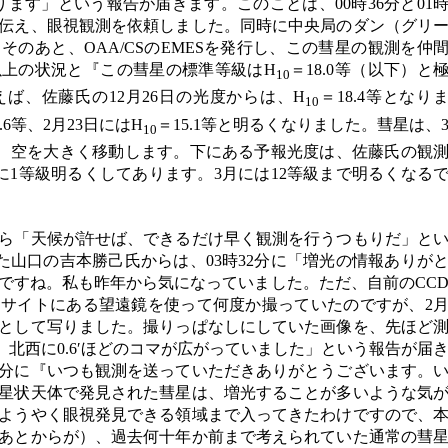
ります」という報告が届きます。このことは、00時36分と01
に伝え、眼視観測を依頼しました。同時に中央局のダン（グリ
のあと、OAA/CSのEMESを発行し、この彗星の観測を仲
以上の状況と『この彗星の標準等級はH
＝18.0等（以下）と
10
ば、佐藤氏の12月26日の光度からは、H
＝18.4等となり
10
6.6等、2月23日にはH
＝15.1等と明るくなりました。彗星は、
10
近し、空を大きく移動します。下にある予報光度は、佐藤氏の観
に1等級明るくしてあります。3月には12等級まで明るくなる
スから「天候が許せば、できるだけ早く観測を行うつもりだ」と
た山口の吉本勝己氏からは、03時32分に「増光の情報ありが
ですね。私も昨年から気になっていました。ただ、自前のCC
サイトにある望遠鏡を使って何度か撮っていたのですが、2
星として写りました。撮りっぱなしにしていた画像を、先ほど
等、北西に0.6′ほどのコマが広がっていました」という報告が届
48分に『いつも観測を送っていただきありがとうございます。
星状天体で発見された彗星は、増光することが多いような気
ようやく眼視発見できる領域まで入ってきたわけですので、
あとからが）、過去何十年か前まで考えられていた通常の彗