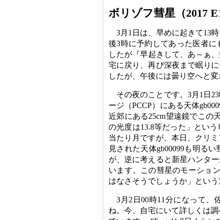
ボリゾフ彗星（2017 E
3月1日は、早めに起きて13
後3時に予約してあった医者に
したが『早起きして、あ～ぁ、
宅に戻り、再び深夜まで眠りに
したが、午後には曇り空へと変
その夜のことです。3月1日2
ージ（PCCP）にある天体gb0
近郊にある25cm望遠鏡でこの
の光度は13.8等だった」とい
当たり月ですが、本日、クリミ
見された天体gb00099も明
が、逆に考えると新星ハンター
います。この彗星のモーション
はなさそうでしょうか」という
3月2日00時11分になって
ね。今、自宅にいて詳しくは調べら