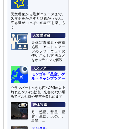
に
光
月
天文現象から最新ニュースまで、
スマホをかざすと話題がうかぶ。
7
不思議がいっぱいの星空を楽しも
陽
う
天体写真撮影や画像
ま
処理、アストロアー
は
ツのソフトウェアの
4
使いこなし方法など
をオンラインで解説
ら
測
モンゴル「星空」ゲ
6
ル・キャンプツアー
の
ウランバートルから西へ250km以上
離れたゲルに連泊。光害のない場
所でペルセ群や星空を楽しめます
い
の
る
月、惑星、彗星、星
雲・星団、天の川、
～
星景、…
、
デジタル