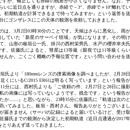
らいですが、補正しても赤緯の残差が小さくなりません。なお、
8日くらいに近日点を通りますが、赤経で－3°、赤緯で＋10°離れて
。初期軌道が計算できるまで待ってみますか』という返答を
16分にゴンザレスにこの天体の観測を依頼しておきました。
は、3月2日03時30分のことです。天候はさらに悪化し、雨
摘していた「新星のサーベイ領域」が気になります。その明
になって、山形の板垣公一氏、掛川の西村栄男氏、水戸の櫻井幸夫
す。佐藤氏によると、彗星は13等級（眼視では11等級くら
せんか。ごくごく概略の予報位置です』という問い合わせを
板垣氏より「180mmレンズの捜索画像を調べましたが、2月28
くにいるC/2015 ER61は明るく写っています」という報告
11分には、西村氏よりも「ご依頼の件、2月27日と28日に撮
私の画像には写っていないようです。残念です」という報告
たか……』と思いながら、23時35分に佐藤氏に『軌道は次の
聞いてみました。板垣・西村さん。報告ありがとうございま
が届きません（サーバの記録によると届いているけど、受け
佐藤氏までの観測から決定した初期軌道（近日点通過が2017
u）をとりあえず送っておきました。