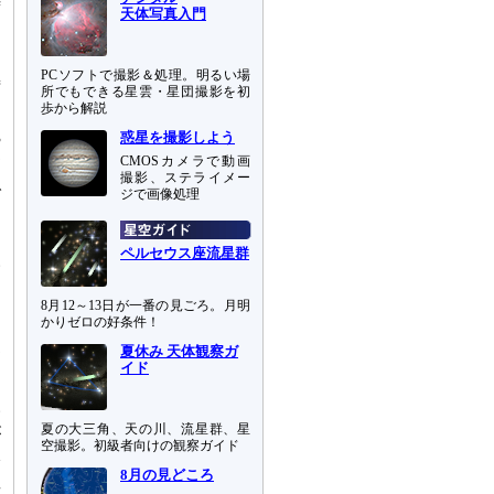
時
天体写真入門
ー
間
PCソフトで撮影＆処理。明るい場
極
所でもできる星雲・星団撮影を初
ま
歩から解説
3
惑星を撮影しよう
CMOSカメラで動画
測
撮影、ステライメー
で
ジで画像処理
ペルセウス座流星群
い
と
8月12～13日が一番の見ごろ。月明
D
かりゼロの好条件！
月
夏休み 天体観察ガ
測
イド
き
い
夏の大三角、天の川、流星群、星
が
空撮影。初級者向けの観察ガイド
本
8月の見どころ
星