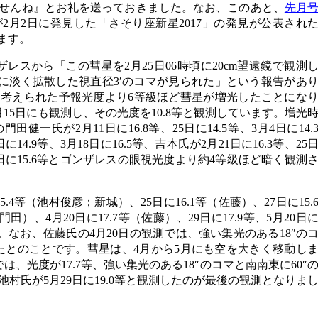
せんね』とお礼を送っておきました。なお、このあと、
先月
2月2日に発見した「さそり座新星2017」の発見が公表され
ります。
ンザレスから「この彗星を2月25日06時頃に20cm望遠鏡で観測
常に淡く拡散した視直径3′のコマが見られた」という報告があ
考えられた予報光度より6等級ほど彗星が増光したことにな
15日にも観測し、その光度を10.8等と観測しています。増光
健一氏が2月11日に16.8等、25日に14.5等、3月4日に14.
4.9等、3月18日に16.5等、吉本氏が2月21日に16.3等、25
、17日に15.6等とゴンザレスの眼視光度より約4等級ほど暗く観測
.4等（池村俊彦；新城）、25日に16.1等（佐藤）、27日に15.
門田）、4月20日に17.7等（佐藤）、29日に17.9等、5月20日
た。なお、佐藤氏の4月20日の観測では、強い集光のある18″の
れたとのことです。彗星は、4月から5月にも空を大きく移動し
は、光度が17.7等、強い集光のある18″のコマと南南東に60″
村氏が5月29日に19.0等と観測したのが最後の観測となりま