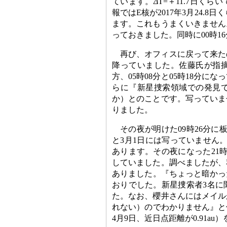
ています。
Δ
T=＋11.7日く
報ではE核が2017年3月24.
ます。これもうまくいきません
っておきました。同時に00時
再び、オフィスに戻って来たの
降っていました。佐藤氏が指
方、05時08分と05時18分
らに『新星捜索領域での発見で
か）とのことです。写っていま
りました。
その夜が明けた09時26分に
と3月1日には写っていません。近
あります。その夜になった21時
していました。調べましたが、
ありました。『ちょっと暗かっ
おりでした。新星捜索者3名に
た。なお、櫻井さんにはメイル
れない）のでわかりません』と
4月9日、近日点距離が0.91a