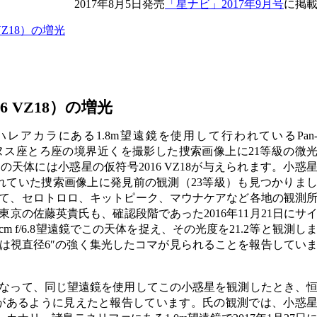
2017年8月5日発売
「星ナビ」2017年9月号
に掲
 VZ18）の増光
16 VZ18）の増光
州ハレアカラにある1.8m望遠鏡を使用して行われているPan
ダヌス座とろ座の境界近くを撮影した捜索画像上に21等級の微
天体には小惑星の仮符号2016 VZ18が与えられます。小惑
されていた捜索画像上に発見前の観測（23等級）も見つかりま
かけて、セロトロロ、キットピーク、マウナケアなど各地の観測
京の佐藤英貴氏も、確認段階であった2016年11月21日にサ
m f/6.8望遠鏡でこの天体を捉え、その光度を21.2等と観測し
は視直径6″の強く集光したコマが見られることを報告してい
日になって、同じ望遠鏡を使用してこの小惑星を観測したとき、
尾があるように見えたと報告しています。氏の観測では、小惑