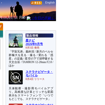
English
6年08月07日
月齢
星ナビ
2026年9月号
8月5日 発売
「宇宙兄弟」最終回 / 新月のペルセ
群極大を見る・撮る / 変わる「惑
星」の定義 / 星空の下で深呼吸する
天文台浴 / TAMRON 12-20mm F2.8 /
ほか
ステラナビゲータ・
モバイル
8月4日 リリース
天体観察・撮影用モバイルアプ
リ。高精度な計算とリッチな星図
）
表示をスマートフォンで「いつで
もどこでも、ステラナビゲータ」