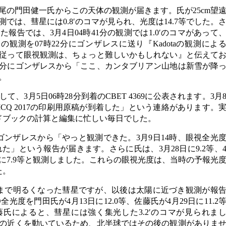
、上尾の門田健一氏からこの天体の観測が届きます。氏が25cm望
観測では、彗星には0.8′のコマが見られ、光度は14.7等でした。
た報告では、3月4日04時41分の観測では1.0′のコマがあって
の観測を07時22分にゴンザレスに送り『Kadotaの観測によ
。従って眼視観測は、ちょっと難しいかもしれない』と伝えて
55分にゴンザレスから「ここ、カンタブリアン山地は新雪が降
。
、3月5日06時28分到着のCBET 4369に公表されます。3月
ICQ 2017の印刷用原稿が到着した」という連絡があります。
ドブックの計算と編集に忙しい毎日でした。
て、ゴンザレスから「やっと観測できた。3月9日14時、眼視全光
見られた」という報告が届きます。さらに氏は、3月28日に9.2等、
、7日に7.9等と観測しました。これらの眼視光度は、当時の予報光
た。
まで明るくなった彗星ですが、以後は太陽に近づき観測が報
光度を門田氏が4月13日に12.0等、佐藤氏が4月29日に11.2
氏によると、彗星には強く集光した3.2′のコマが見られま
の近くを動いているため、北半球ではその後の観測がありま