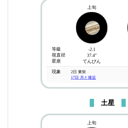
上旬
等級
-2.1
視直径
37.4″
星座
てんびん
現象
2日 東矩
17日 月と接近
土星
上旬