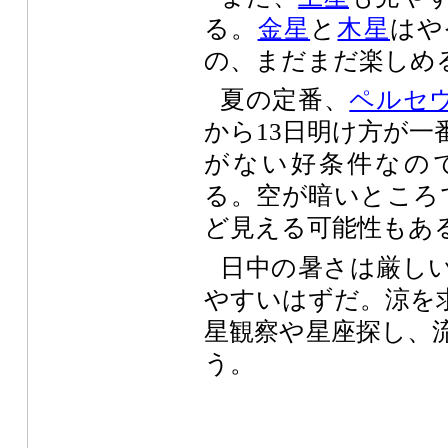
る。
金星
と
木星
はや
の、まだまだ楽しめ
夏の定番、
ペルセ
から13日明け方が一
がない好条件なの
る。空が暗いところで
ど見える可能性もあ
日中の暑さは厳し
やすいはずだ。涼を
星観察や星座探し、
う。