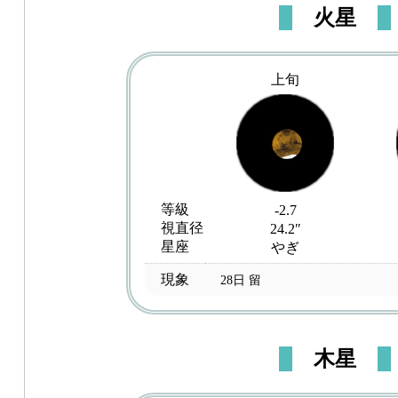
火星
上旬
等級
-2.7
視直径
24.2″
星座
やぎ
現象
28日 留
木星