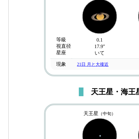
等級
0.1
視直径
17.9″
星座
いて
現象
21日 月と大接近
天王星・海王
天王星
（中旬）