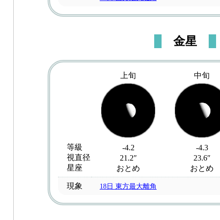
金星
上旬
中旬
等級
-4.2
-4.3
視直径
21.2″
23.6″
星座
おとめ
おとめ
現象
18日 東方最大離角