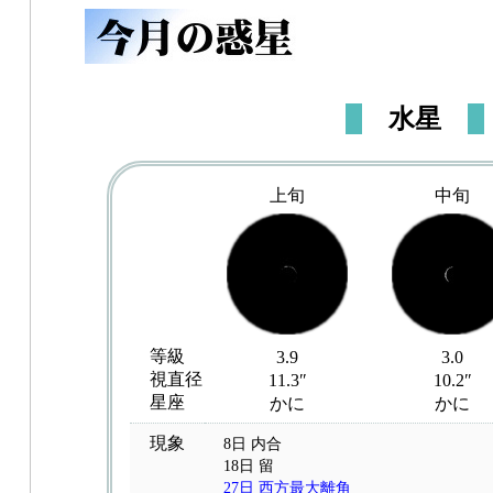
水星
上旬
中旬
等級
3.9
3.0
視直径
11.3″
10.2″
星座
かに
かに
現象
8日 内合
18日 留
27日 西方最大離角