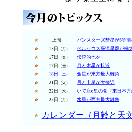
上旬
パンスターズ彗星が6等前
13日
ペルセウス座流星群が極
（月）
17日
伝統的七夕
（金）
17日
月と木星が接近
（金）
18日
金星が東方最大離角
（土）
21日
月と土星が大接近
（火）
22日
いて座ο星の食（東日本方
（水）
27日
水星が西方最大離角
（月）
カレンダー（月齢と天