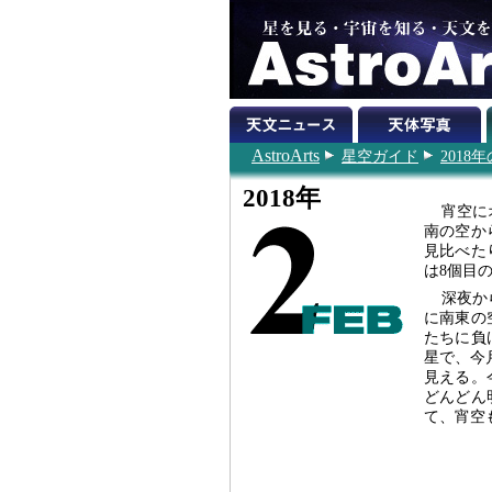
AstroArts
星空ガイド
2018
2018年
宵空に
南の空か
見比べた
は8個目
深夜か
に南東の
たちに負
星で、今
見える。
どんどん
て、宵空