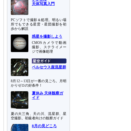
天体写真入門
PCソフトで撮影＆処理。明るい場
所でもできる星雲・星団撮影を初
歩から解説
惑星を撮影しよう
CMOSカメラで動画
撮影、ステライメー
ジで画像処理
ペルセウス座流星群
8月12～13日が一番の見ごろ。月明
かりゼロの好条件！
夏休み 天体観察ガ
イド
夏の大三角、天の川、流星群、星
空撮影。初級者向けの観察ガイド
8月の見どころ