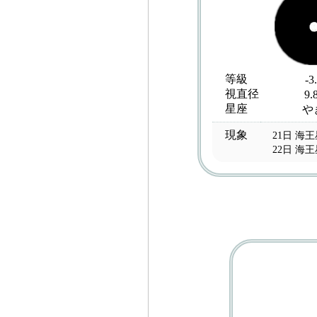
等級
-3
視直径
9.
星座
や
現象
21日 海
22日 海