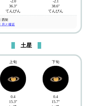
-2.0
-2.1
36.3″
38.6″
てんびん
てんびん
日 西矩
日 月と接近
土星
上旬
下旬
0.4
0.4
15.3″
15.7″