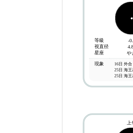
等級
-0
視直径
4.
星座
や
現象
16日 外合
25日 海
25日 海
上