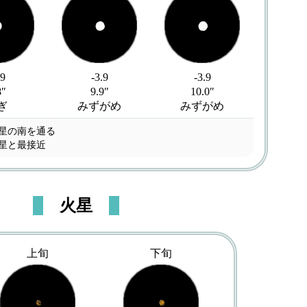
.9
-3.9
-3.9
8″
9.9″
10.0″
ぎ
みずがめ
みずがめ
王星の南を通る
王星と最接近
火星
上旬
下旬