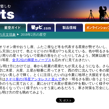
202
年の天文現象
2018年2月の星空
オリオン座やおうし座、ふたご座など冬を代表する星座が勢ぞろいし
ら天頂にかけて、色とりどりの1等星が7つも見えている。色や明るさ
り周りの星々をつないで星座の形をたどったりしてみよう。関東以南
の1等星、
全天2位の輝星カノープス
も忘れずに見ておきたい。
ら明け方にかけては、春から初夏の星座たちが見えるようになる。さ
空に木星、火星、土星が順番に昇ってきて、西の空に沈んでいく冬の
けない美しさで輝く。とくに注目したいのは今夏に地球と大接近する
月は
さそり座の1等星アンタレスと並んで
赤さ・明るさを競い合うよう
今のうちに見ておくと、夏にかけて火星が星座の中を動いていく様子
明るくなっていく様子がいっそう楽しめるだろう。寒さ対策を万全に
も明け方の空も眺めてみよう。