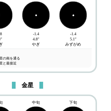
.8
-1.4
-1.4
8″
4.8″
5.1″
ぎ
やぎ
みずがめ
王星の南を通る
王星と最接近
金星
旬
中旬
下旬