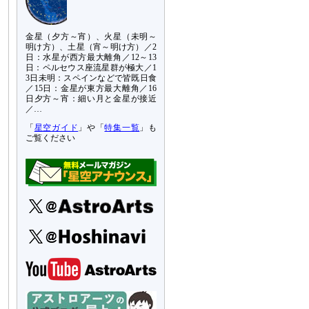
金星（夕方～宵）、火星（未明～
明け方）、土星（宵～明け方）／2
日：水星が西方最大離角／12～13
日：ペルセウス座流星群が極大／1
3日未明：スペインなどで皆既日食
／15日：金星が東方最大離角／16
日夕方～宵：細い月と金星が接近
／…
「
星空ガイド
」や「
特集一覧
」も
ご覧ください