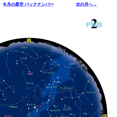
今月の星空 バックナンバー
次の月へ→