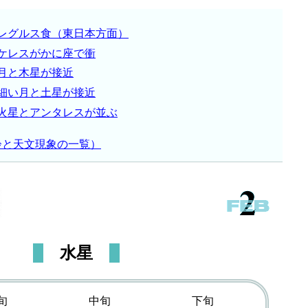
レグルス食（東日本方面）
ケレスがかに座で衝
月と木星が接近
細い月と土星が接近
火星とアンタレスが並ぶ
齢と天文現象の一覧）
水星
旬
中旬
下旬