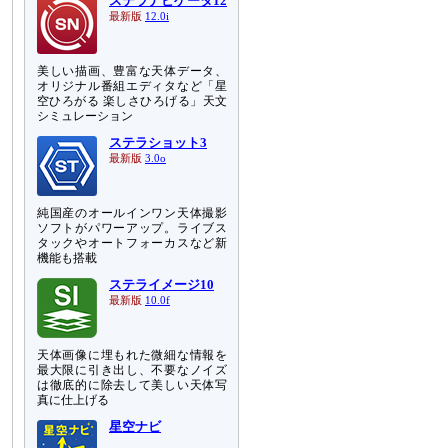
ステラナビゲータ12
最新版
12.0i
美しい描画、豊富な天体データ、
オリジナル番組エディタなど「星
空ひろがる 楽しさひろげる」天文
シミュレーション
ステラショット3
最新版
3.0o
純国産のオールインワン天体撮影
ソフトがパワーアップ。ライブス
タックやオートフォーカスなど新
機能も搭載
ステライメージ10
最新版
10.0f
天体画像に埋もれた微細な情報を
最大限に引き出し、不要なノイズ
は徹底的に除去して美しい天体写
真に仕上げる
星空ナビ