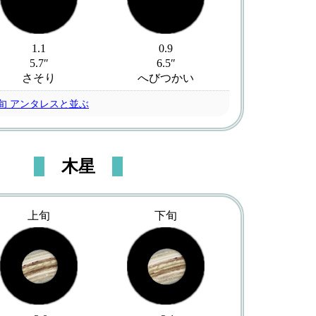
1.1
0.9
5.7″
6.5″
さそり
へびつかい
旬 アンタレスと並ぶ
木星
上旬
下旬