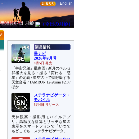
English
6年08月07日
月齢
星ナビ
2026年9月号
、
8月5日 発売
を
「宇宙兄弟」最終回 / 新月のペルセ
で
群極大を見る・撮る / 変わる「惑
星」の定義 / 星空の下で深呼吸する
天文台浴 / TAMRON 12-20mm F2.8 /
ら
ほか
星
火
ステラナビゲータ・
モバイル
に
8月4日 リリース
や
し
天体観察・撮影用モバイルアプ
リ。高精度な計算とリッチな星図
表示をスマートフォンで「いつで
もどこでも、ステラナビゲータ」