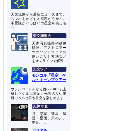
天文現象から最新ニュースまで、
スマホをかざすと話題がうかぶ。
不思議がいっぱいの星空を楽しも
う
天体写真撮影や画像
処理、アストロアー
ツのソフトウェアの
使いこなし方法など
をオンラインで解説
モンゴル「星空」ゲ
ル・キャンプツアー
ウランバートルから西へ250km以上
離れたゲルに連泊。光害のない場
所でペルセ群や星空を楽しめます
月、惑星、彗星、星
雲・星団、天の川、
星景、…
デジタル