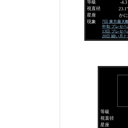
等級
-4.3
視直径
23.1
星座
かに
現象
7日 東方最大
中旬 プレセ
13日 プレセ
20日 細い月
等級
視直径
星座