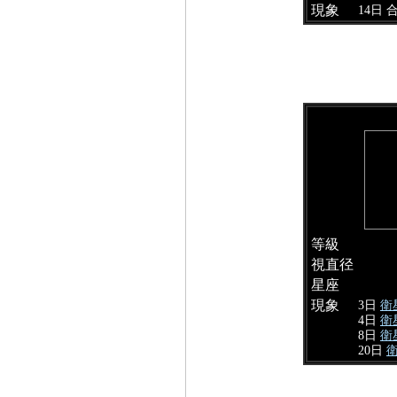
現象
14日 
等級
視直径
星座
現象
3日
衛
4日
衛
8日
衛
20日