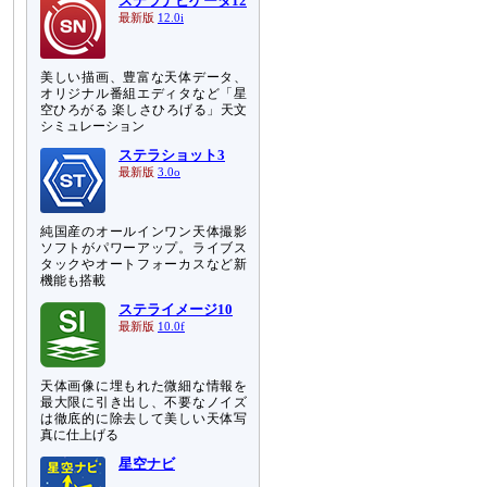
ステラナビゲータ12
最新版
12.0i
美しい描画、豊富な天体データ、
オリジナル番組エディタなど「星
空ひろがる 楽しさひろげる」天文
シミュレーション
ステラショット3
最新版
3.0o
純国産のオールインワン天体撮影
ソフトがパワーアップ。ライブス
タックやオートフォーカスなど新
機能も搭載
ステライメージ10
最新版
10.0f
天体画像に埋もれた微細な情報を
最大限に引き出し、不要なノイズ
は徹底的に除去して美しい天体写
真に仕上げる
星空ナビ