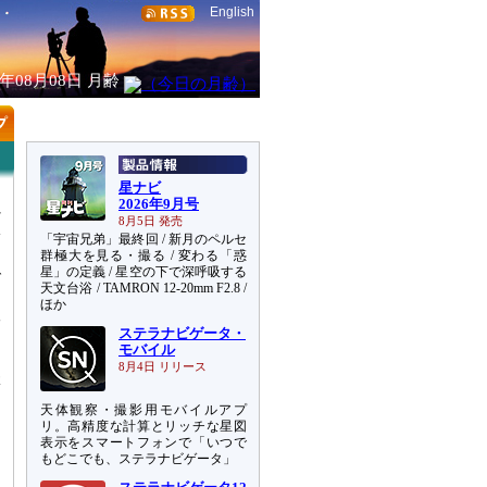
English
6年08月08日
月齢
星ナビ
2026年9月号
れ
8月5日 発売
線
「宇宙兄弟」最終回 / 新月のペルセ
群極大を見る・撮る / 変わる「惑
星」の定義 / 星空の下で深呼吸する
で
天文台浴 / TAMRON 12-20mm F2.8 /
さ
ほか
望
ステラナビゲータ・
モバイル
。
8月4日 リリース
体
天体観察・撮影用モバイルアプ
リ。高精度な計算とリッチな星図
表示をスマートフォンで「いつで
もどこでも、ステラナビゲータ」