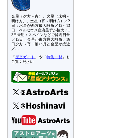
金星（夕方～宵）、火星（未明～
明け方）、土星（宵～明け方）／2
日：水星が西方最大離角／12～13
日：ペルセウス座流星群が極大／1
3日未明：スペインなどで皆既日食
／15日：金星が東方最大離角／16
日夕方～宵：細い月と金星が接近
／…
「
星空ガイド
」や「
特集一覧
」も
ご覧ください