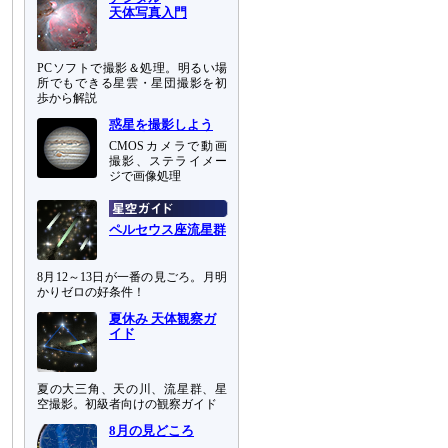
天体写真入門
PCソフトで撮影＆処理。明るい場
所でもできる星雲・星団撮影を初
歩から解説
惑星を撮影しよう
CMOSカメラで動画
撮影、ステライメー
ジで画像処理
ペルセウス座流星群
8月12～13日が一番の見ごろ。月明
かりゼロの好条件！
夏休み 天体観察ガ
イド
夏の大三角、天の川、流星群、星
空撮影。初級者向けの観察ガイド
8月の見どころ