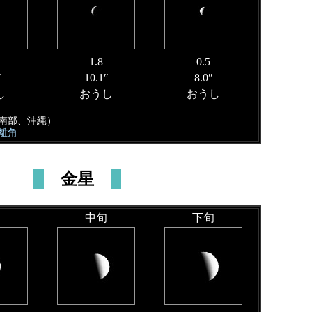
1.8
0.5
″
10.1″
8.0″
し
おうし
おうし
州南部、沖縄）
大離角
金星
中旬
下旬