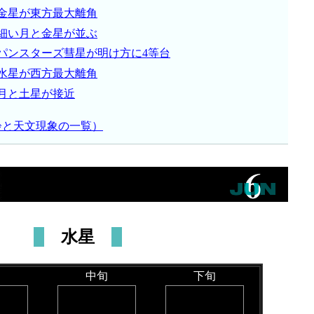
金星が東方最大離角
細い月と金星が並ぶ
パンスターズ彗星が明け方に4等台
水星が西方最大離角
月と土星が接近
齢と天文現象の一覧）
水星
中旬
下旬