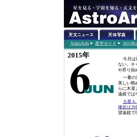
AstroArts
星空ガイド
201
2015年
今月は
ない。チ
や昇り始
一番の
美しい眺
らに木星
遠鏡では
土星も
接近は2
望遠鏡で