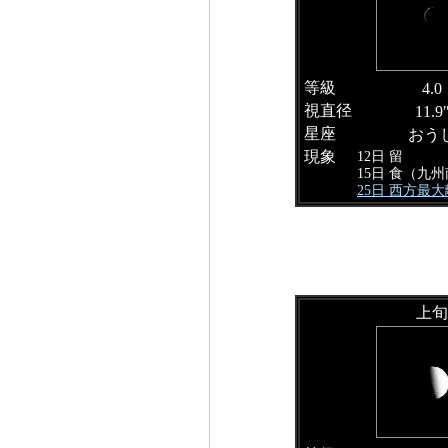
等級
4.0
視直径
11.9
星座
おう
現象
12日 留
15日 食（九
25日 西方最
上旬