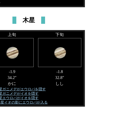
合
木星
上旬
下旬
-1.9
-1.8
34.2″
32.8″
かに
しし
星ガニメデがエウロパを隠す
星ガニメデがイオを隠す
星エウロパがイオを隠す
衛星イオの影にエウロパが入る