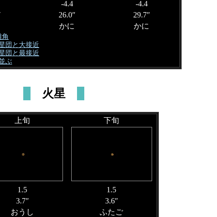
-4.4
-4.4
″
26.0″
29.7″
かに
かに
離角
ペ星団と大接近
ペ星団と最接近
と並ぶ
火星
上旬
下旬
1.5
1.5
3.7″
3.6″
おうし
ふたご