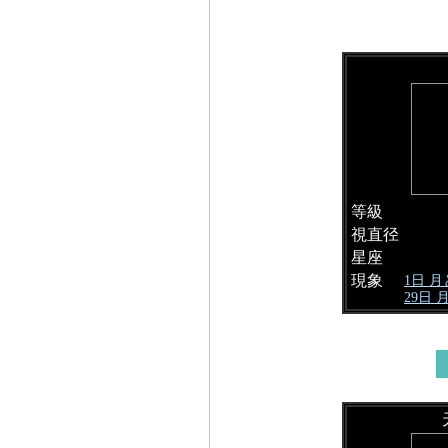
等級
視直径
星座
現象
1日 
29日 