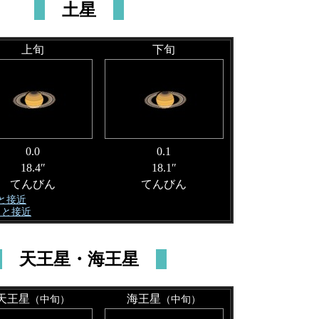
土星
上旬
下旬
0.0
0.1
18.4″
18.1″
てんびん
てんびん
月と接近
月と接近
天王星・海王星
天王星
海王星
（中旬）
（中旬）