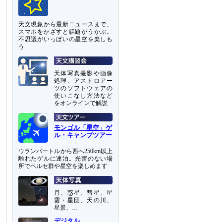
天文現象から最新ニュースまで、
スマホをかざすと話題がうかぶ。
不思議がいっぱいの星空を楽しも
う
天体写真撮影や画像
処理、アストロアー
ツのソフトウェアの
使いこなし方法など
をオンラインで解説
モンゴル「星空」ゲ
ル・キャンプツアー
ウランバートルから西へ250km以上
離れたゲルに連泊。光害のない場
所でペルセ群や星空を楽しめます
月、惑星、彗星、星
雲・星団、天の川、
星景、…
デジタル