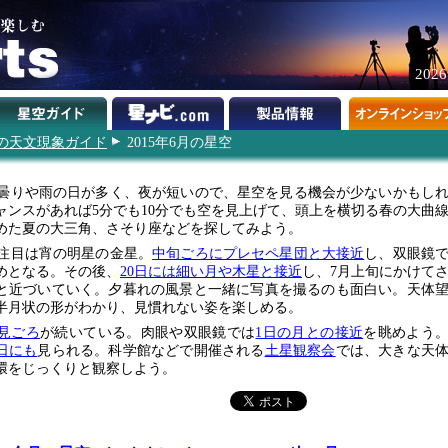
202
5年の天文現象ガイド
2015年6月の星空
曇りや雨の日が多く、夜が短いので、星空を見る機会が少ないかもし
ャンスがあれば5分でも10分でも空を見上げて、頭上を横切る春の大曲
めた夏の大三角、さそり座などを探してみよう。
注目は宵の明星の金星。
中旬ごろにプレセペ星団と大接近
し、双眼鏡
めとなる。その後、
20日には細い月や木星と接近
し、7月上旬にかけて
と近づいていく。夕暮れの風景と一緒に写真を撮るのも面白い。天体
半月状の形がわかり、見慣れない姿を楽しめる。
見ごろ
が続いている。肉眼や双眼鏡では
1日の月との接近
を眺めよう
9日にも
見られる。科学館などで開催される
土星観察会
では、大きな天
環をじっくりと観察しよう。